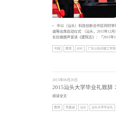
• 中以（汕头）科技创新合作区同时举
诚等出席启动仪式 （汕头，2015年1
长拉维朗声宣读《建院志》：「2015年12
中国
教育
GTIIT
广东以色列理工学院
2015年06月26日
2015汕头大学毕业礼致
阅读全文
教育
李嘉诚
汕头
汕头大学毕业礼