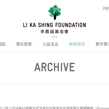
缘起
·
理念愿景
·
公益志业
·
新闻资讯
·
欺诈警
ARCHIVE
12月11日分别以视像方式为诺贝尔医学及化学奖得主霍顿教授（Professo