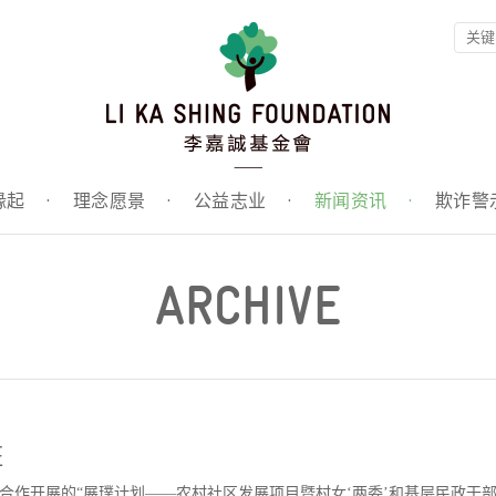
缘起
·
理念愿景
·
公益志业
·
新闻资讯
·
欺诈警
ARCHIVE
班
会合作开展的“展璞计划——农村社区发展项目暨村女‘两委’和基层民政干