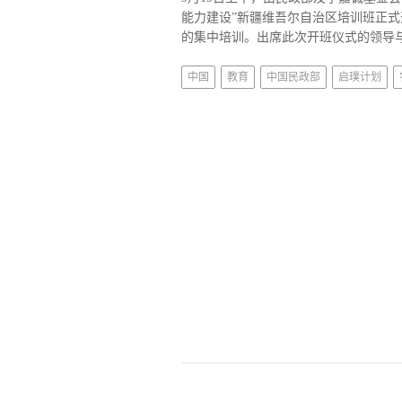
能力建设”新疆维吾尔自治区培训班正式
的集中培训。出席此次开班仪式的领导与
中国
教育
中国民政部
启璞计划