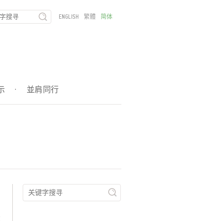
ENGLISH
繁體
简体
示
·
並肩同行
部