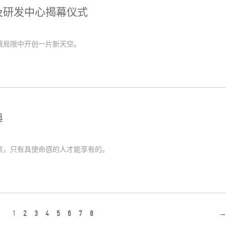
及研发中心揭幕仪式
境局限中开创一片新天空。
典
素，只有具使命感的人才能享有的。
1
2
3
4
5
6
7
8