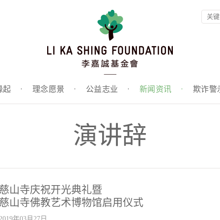
缘起
·
理念愿景
·
公益志业
·
新闻资讯
·
欺诈警
演讲辞
慈山寺庆祝开光典礼暨
慈山寺佛教艺术博物馆启用仪式
2019年03月27日