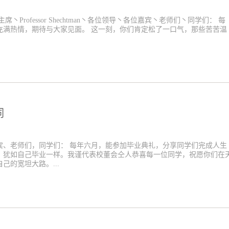
丶Professor Shechtman丶各位领导丶各位嘉宾丶老师们丶同学们： 每
充满热情，期待与大家见面。 这一刻，你们肯定松了一口气，那些苦苦温
词
宾、老师们，同学们： 每年六月，能参加毕业典礼，分享同学们完成人生
，犹如自己毕业一样。我谨代表校董会仝人恭喜每一位同学，祝愿你们在
的宽坦大路。...