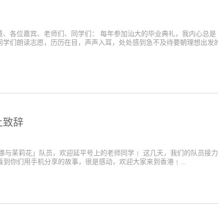
董、各位嘉宾、老师们、同学们： 每年参加汕大的毕业典礼，我内心总是
同学们朗读志愿，历历在目，声声入耳，处处感到急不及待要朝理想出发
上致辞
娜与茉莉花」队员，欢迎延平号上的老师同学﹗ 这几天，我们的队员接力
看到你们用手机分享的故事，很是感动，欢迎大家来到香港﹗...