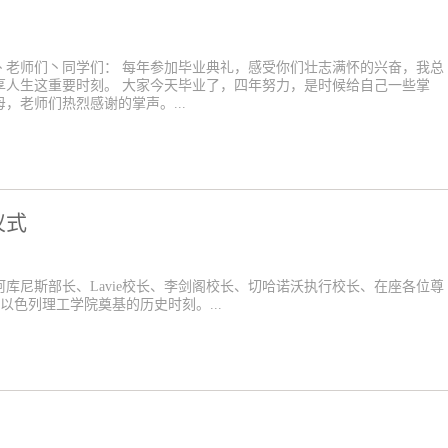
丶老师们丶同学们： 每年参加毕业典礼，感受你们壮志满怀的兴奋，我总
享人生这重要时刻。 大家今天毕业了，四年努力，是时候给自己一些掌
，老师们热烈感谢的掌声。...
仪式
库尼斯部长、Lavie校长、李剑阁校长、切哈诺沃执行校长、在座各位尊
以色列理工学院奠基的历史时刻。...