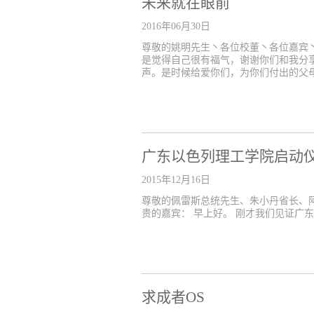
未来就在眼前
2016年06月30日
尊敬的姚明先生丶各位校董丶各位嘉宾
是觉得自己很有福气，谢谢你们和我分
声。是时候给爱你们，为你们付出的父母
广东以色列理工学院启动
2015年12月16日
尊敬的佩雷斯总统先生、朱小丹省长、阿
贵的嘉宾： 早上好。 刚才我们见证广东
求成者OS