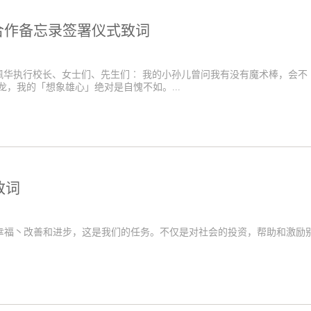
合作备忘录签署仪式致词
长、顾佩华执行校长、女士们、先生们︰ 我的小孙儿曾问我有没有魔术棒，会不
龙，我的「想象雄心」绝对是自愧不如。...
致词
幸福丶改善和进步，这是我们的任务。不仅是对社会的投资，帮助和激励