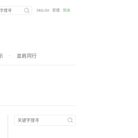
ENGLISH
繁體
简体
示
·
並肩同行