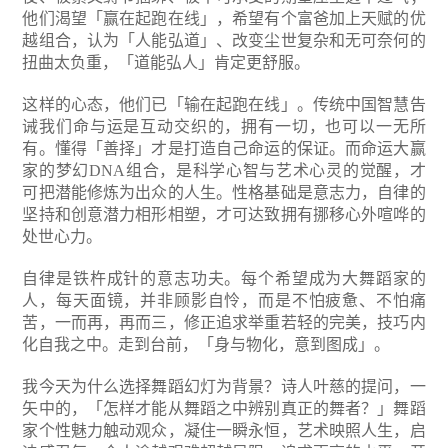
他们渴望「赢在起跑在线」，希望有个富爸加上天赋的优
越组合，认为「人能弘道」、改变尘世复杂和无可奈何的
扭曲太负重，「道能弘人」肯定更舒服。
这样的心态，他们已「输在起跑在线」。传统中国智慧告
诫我们命与运是互动交织的，拥有一切，也可以一无所
有。懂得「善择」才是打造自己命运的保证。而命运大赢
家的梦幻DNA组合，是科学心智与艺术心灵的觉醒，才
可把潜能修炼为出众的人生。性格基础是意志力，自律的
坚持和创意潜力相形相塑，才可达致拥有挪移心外喧哗的
处世心力。
自律是铁杵成针的意志功夫。每个希望成为大舞蹈家的
人，每天面镜，并非顾影自怜，而是不怕疲惫、不怕痛
苦，一而再，再而三，修正追求举重若轻的完美，技巧内
化自我之中。走到台前，「身与物化，意到图成」。
我今天为什么选择舞蹈幻灯为背景？诗人叶慈的提问，一
矢中的，「怎样才能从舞蹈之中辨别真正的舞者？」舞蹈
家个性魅力触动观众，凝住一瞬永恒，艺术映照人生，启