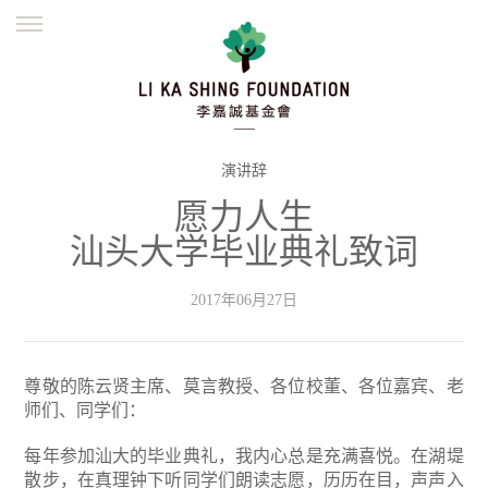
ENGLISH
繁體
简体
主页
创办缘起
理念愿景
公益志业
新闻资讯
欺诈警示
演讲辞
愿力人生
並肩同行
汕头大学毕业典礼致词
2017年06月27日
尊敬的陈云贤主席、莫言教授、各位校董、各位嘉宾、老
师们、同学们：
每年参加汕大的毕业典礼，我内心总是充满喜悦。在湖堤
散步，在真理钟下听同学们朗读志愿，历历在目，声声入