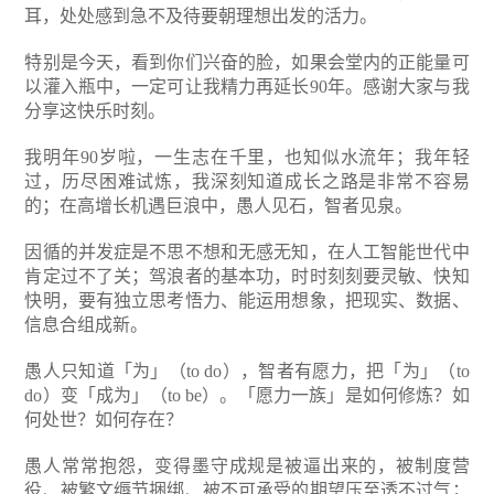
耳，处处感到急不及待要朝理想出发的活力。
特别是今天，看到你们兴奋的脸，如果会堂内的正能量可
以灌入瓶中，一定可让我精力再延长90年。感谢大家与我
分享这快乐时刻。
我明年90岁啦，一生志在千里，也知似水流年；我年轻
过，历尽困难试炼，我深刻知道成长之路是非常不容易
的；在高增长机遇巨浪中，愚人见石，智者见泉。
因循的并发症是不思不想和无感无知，在人工智能世代中
肯定过不了关；驾浪者的基本功，时时刻刻要灵敏、快知
快明，要有独立思考悟力、能运用想象，把现实、数据、
信息合组成新。
愚人只知道「为」（to do），智者有愿力，把「为」（to
do）变「成为」（to be）。「愿力一族」是如何修炼？如
何处世？如何存在？
愚人常常抱怨，变得墨守成规是被逼出来的，被制度营
役、被繁文缛节捆绑、被不可承受的期望压至透不过气；