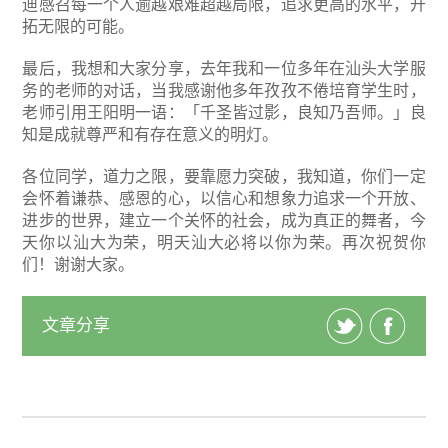
迪感召每一个人逾越艰难超越局限，追求更高的水平，开
拓无限的可能。
最后，我想和大家分享，去年我和一位多年在汕头大学服
务的老师的对话，当我感谢他多年孜孜不倦培育学生时，
老师引用王阳明一语：「千圣皆过影，良知乃吾师。」良
知是成就尊严和有存在意义的明灯。
各位同学，道力之限，要靠愿力突破，我知道，你们一定
会怀着谦恭、感恩的心，以信心和想象力追求一个开放、
进步的世界，建立一个关怀的社会，成为真正的舞者，今
天你以汕大为荣，明天汕大必将以你为荣。再次祝贺你
们！谢谢大家。
文章分享