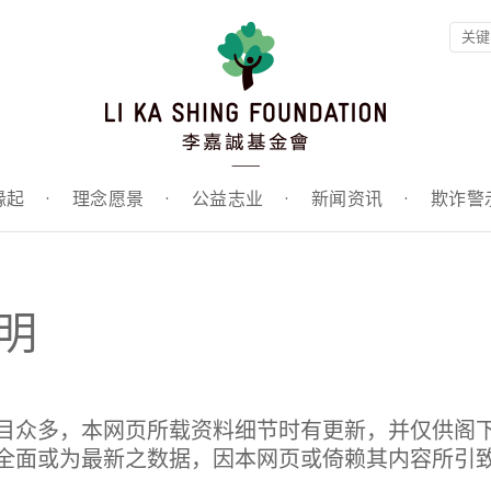
缘起
·
理念愿景
·
公益志业
·
新闻资讯
·
欺诈警
明
目众多，本网页所载资料细节时有更新，并仅供阁
全面或为最新之数据，因本网页或倚赖其内容所引