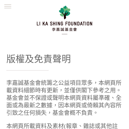
ENGLISH
繁體
简体
主頁
創辦緣起
理念願景
公益志業
新聞資訊
欺詐警示
並肩同行
版權及免責聲明
李嘉誠基金會統籌之公益項目眾多，本網頁所
載資料細節時有更新，並僅供閣下參考之用。
基金會並不保證或聲明本網頁資料屬準確、全
面或為最新之數據，因本網頁或倚賴其內容所
引致之任何損失，基金會概不負責。
本網頁所載資料及素材(報章、雜誌或其他註