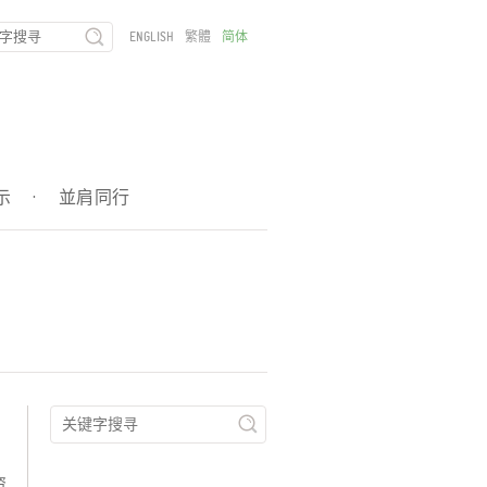
ENGLISH
繁體
简体
示
·
並肩同行
资