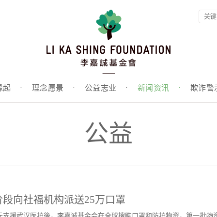
缘起
·
理念愿景
·
公益志业
·
新闻资讯
·
欺诈警
公益
段向社福机构派送25万口罩
1亿港元支援武汉医护後，李嘉诚基金会在全球搜购口罩和防护物资，第一批物