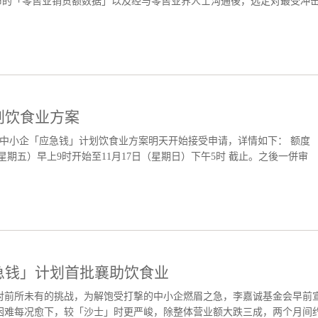
布的「零售业销货额数据」以及经与零售业界人士沟通後，选定对最受冲
划饮食业方案
金会中小企「应急钱」计划饮食业方案明天开始接受申请，详情如下： 额度
日（星期五）早上9时开始至11月17日（星期日）下午5时 截止。之後一併审
急钱」计划首批襄助饮食业
现正面对前所未有的挑战，为解饱受打撃的中小企燃眉之急，李嘉诚基金会早前
业困难每况愈下，较「沙士」时更严峻，除整体营业额大跌三成，两个月间