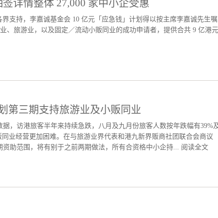
详情整体 27,000 家中小企受惠
感谢社会各界支持，李嘉诚基金会 10 亿元「应急钱」计划得以按主席李嘉诚先生嘱
售业、旅游业，以及固定／流动小贩同业的成功申请者，提供合共 9 亿港
」计划第三期支持旅游业及小贩同业
港政府数据，访港旅客半年来持续急跌，八月及九月份旅客人数按年跌幅有39%
小贩同业经营更加困难。在与旅游业界代表和港九新界贩商社团联合会商议
资助范围，将有别于之前两期做法，所有合资格中小企持...
阅读全文