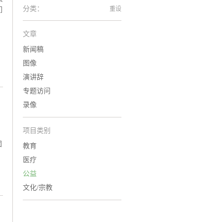
分类：
重设
们
文章
新闻稿
图像
演讲辞
专题访问
录像
项目类别
团
教育
医疗
公益
文化/宗教