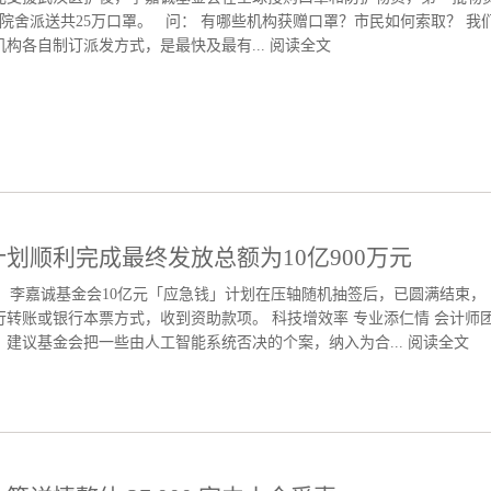
院舍派送共25万口罩。 问： 有哪些机构获赠口罩？市民如何索取？ 我
构各自制订派发方式，是最快及最有...
阅读全文
划顺利完成最终发放总额为10亿900万元
界支持，李嘉诚基金会10亿元「应急钱」计划在压轴随机抽签后，已圆满结束，
转账或银行本票方式，收到资助款项。 科技增效率 专业添仁情 会计师
建议基金会把一些由人工智能系统否决的个案，纳入为合...
阅读全文