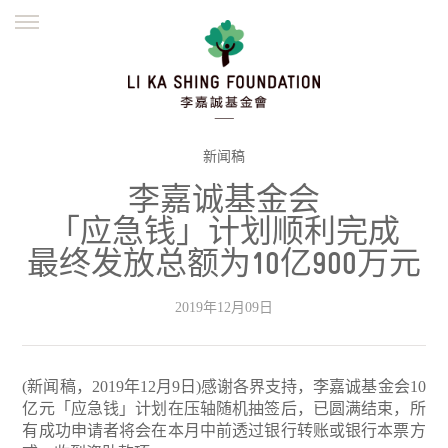
ENGLISH
繁體
简体
主页
创办缘起
理念愿景
公益志业
新闻资讯
欺诈警示
新闻稿
李嘉诚基金会
並肩同行
「应急钱」计划顺利完成
最终发放总额为10亿900万元
2019年12月09日
(新闻稿，2019年12月9日)感谢各界支持，李嘉诚基金会10
亿元「应急钱」计划在压轴随机抽签后，已圆满结束，所
有成功申请者将会在本月中前透过银行转账或银行本票方