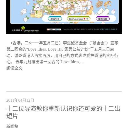
（香港，二○一一年五月二日）李嘉诚基金会（“基金会”）宣布
第二回合的“Love Ideas, Love HK 集思公益计划”于五月三日启
动，诚邀香港人再接再厉，用自己的方式表述爱护香港的实际行
动。 去年九月推出第一回合的“Love Ideas,...
阅读全文
2011年04月12日
十二位导演教你重新认识你还可爱的十二出
短片
新闻稿