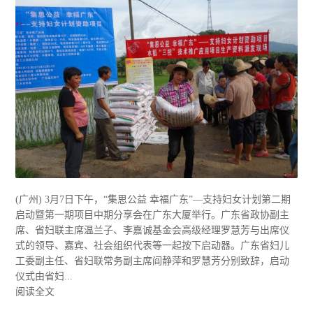
(广州) 3月7日下午，“集思公益 幸福广东”—支持妇女计划第二期
启动暨第一期项目中期分享会在广东大厦举行。广东省政协副主
席、省妇联主席温兰子、李嘉诚基金会高级经理罗慧芳与出席仪
式的领导、嘉宾、社会组织代表等一起按下启动器。广东省妇儿
工委副主任、省妇联常务副主席阎静萍和罗慧芳分别致辞，启动
仪式由省妇...
阅读全文