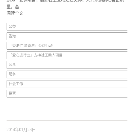
助90个获选项目，鼓励社工宣扬处处关怀、人人乐助的社会正能
量。基...
阅读全文
公益
香港
「香港仁 爱香港」公益行动
「爱心进行曲」支持社工助人项目
公众
服务
社会工作
投票
2014年01月23日