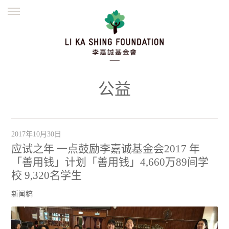
ENGLISH
繁體
简体
主页
创办缘起
理念愿景
公益志业
新闻资讯
欺诈警示
公益
並肩同行
2017年10月30日
应试之年 一点鼓励李嘉诚基金会2017 年
「善用钱」计划「善用钱」4,660万89间学
校 9,320名学生
新闻稿