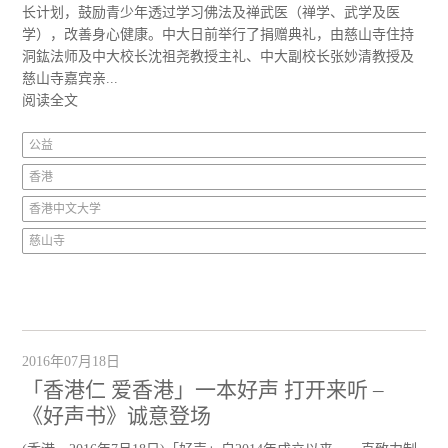
长计划，鼓励青少年透过学习佛法及禅武医（禅学、武学及医
学），改善身心健康。中大日前举行了捐赠典礼，由慈山寺住持
洞鈜法师及中大校长沈祖尧教授主礼、中大副校长张妙清教授及
慈山寺嘉宾亲...
阅读全文
公益
香港
香港中文大学
慈山寺
2016年07月18日
「香港仁 爱香港」一本好声 打开来听 –
《好声书》诚意登场