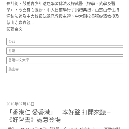
長計劃，鼓勵青少年透過學習佛法及禪武醫（禪學、武學及醫
學），改善身心健康。中大日前舉行了捐贈典禮，由慈山寺住持
洞鈜法師及中大校長沈祖堯教授主禮、中大副校長張妙清教授及
慈山寺嘉賓親...
閱讀全文
公益
香港
香港中文大學
慈山寺
2016年07月18日
「香港仁 愛香港」一本好聲 打開來聽 –
《好聲書》誠意登場