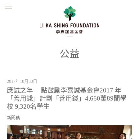
ENGLISH
繁體
简体
主頁
創辦緣起
理念願景
公益志業
新聞資訊
欺詐警示
公益
並肩同行
2017年10月30日
應試之年 一點鼓勵李嘉誠基金會2017 年
「善用錢」計劃「善用錢」4,660萬89間學
校 9,320名學生
新聞稿