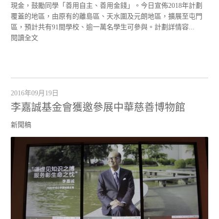
現金，鼓勵同學「善用自主、善用金錢」。今日宣佈2018年計劃
覆蓋的地區，由原有的離島區、天水圍及元朗地區，擴展至屯門
區，預計共有91間學校、逾一萬名學生可參與。計劃詳情容...
閱讀全文
2016年09月19日
李嘉誠基金會獲邀參展中華慈善博物館
新聞稿