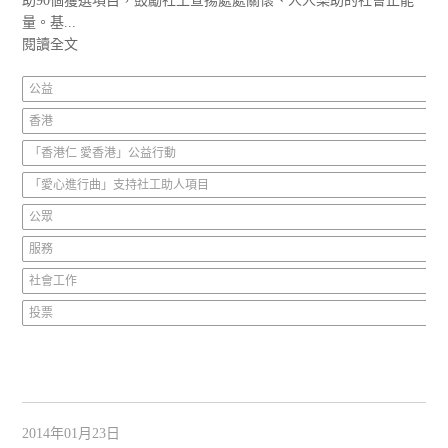
助90個獲選項目，鼓勵社工宣揚處處關懷、人人樂助的社會正能
量。基...
閱讀全文
公益
香港
「香港仁 愛香港」公益行動
「愛心進行曲」支持社工助人項目
公眾
服務
社會工作
投票
2014年01月23日