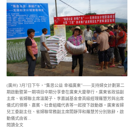
(廣州) 3月7日下午，“集思公益 幸福廣東”——支持婦女計劃第二
期啟動暨第一期項目中期分享會在廣東大廈舉行。廣東省政協副
主席、省婦聯主席溫蘭子、李嘉誠基金會高級經理羅慧芳與出席
儀式的領導、嘉賓、社會組織代表等一起按下啟動器。廣東省婦
兒工委副主任、省婦聯常務副主席閻靜萍和羅慧芳分別致辭，啟
動儀式由省...
閱讀全文