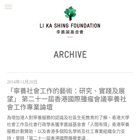
ENGLISH
繁體
简体
主頁
創辦緣起
理念願景
公益志業
新聞資訊
欺詐警示
ARCHIVE
並肩同行
2014年11月20日
「寧養社會工作的藝術：研究、實踐及展
望」 第二十一屆香港國際腫瘤會議寧養社
會工作專業論壇
為增加港人對寧養服務的認識及社區生死教育的了解，香港大學
社會工作及社會行政學系獲李嘉誠基金會「人間有情」香港寧養
服務計劃贊助，以及香港多個知名學術及社工專業組織全力支
持，舉辦「第二十一屆香港國際腫瘤會議...