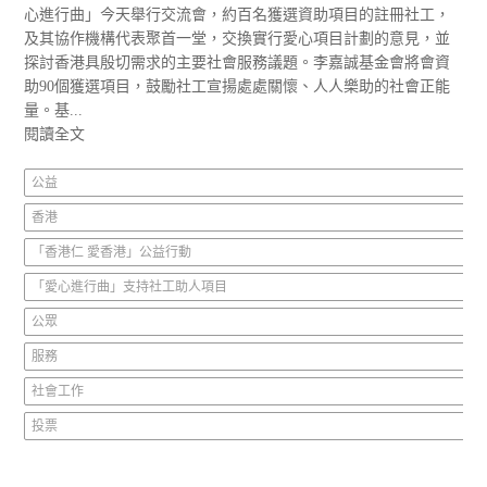
心進行曲」今天舉行交流會，約百名獲選資助項目的註冊社工，
及其協作機構代表聚首一堂，交換實行愛心項目計劃的意見，並
探討香港具殷切需求的主要社會服務議題。李嘉誠基金會將會資
助90個獲選項目，鼓勵社工宣揚處處關懷、人人樂助的社會正能
量。基...
閱讀全文
公益
香港
「香港仁 愛香港」公益行動
「愛心進行曲」支持社工助人項目
公眾
服務
社會工作
投票