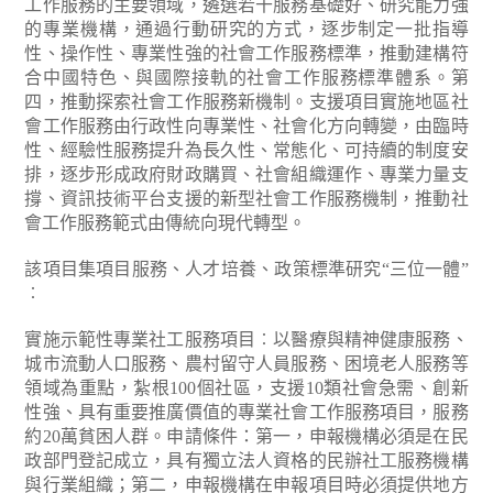
工作服務的主要領域，遴選若干服務基礎好、研究能力強
的專業機構，通過行動研究的方式，逐步制定一批指導
性、操作性、專業性強的社會工作服務標準，推動建構符
合中國特色、與國際接軌的社會工作服務標準體系。第
四，推動探索社會工作服務新機制。支援項目實施地區社
會工作服務由行政性向專業性、社會化方向轉變，由臨時
性、經驗性服務提升為長久性、常態化、可持續的制度安
排，逐步形成政府財政購買、社會組織運作、專業力量支
撐、資訊技術平台支援的新型社會工作服務機制，推動社
會工作服務範式由傳統向現代轉型。
該項目集項目服務、人才培養、政策標準研究“三位一體”
︰
實施示範性專業社工服務項目︰以醫療與精神健康服務、
城市流動人口服務、農村留守人員服務、困境老人服務等
領域為重點，紮根100個社區，支援10類社會急需、創新
性強、具有重要推廣價值的專業社會工作服務項目，服務
約20萬貧困人群。申請條件：第一，申報機構必須是在民
政部門登記成立，具有獨立法人資格的民辦社工服務機構
與行業組織；第二，申報機構在申報項目時必須提供地方