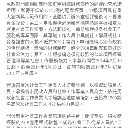
民政部門或相關部門和群團組織財務部門的經費配套承諾
證明，獲得不低於1:1比例的配套經費；申報項目具有重
大創新與示範作用的，全國項目辦公室經評審後可不要求
資金配套；第三，申報機構必須擁有能夠熟練掌握和靈活
運用社會工作知識、方法和技能，願意積極投身社會工作
服務的專業團隊，其專職工作人員中具備社工學歷或社工
資格證書的人數不低於30%；第四，申報機構必須有規範
的治理結構、清晰的財務制度、健全的規章制度和良好的
社會公信力；第五，申報機構必須有較強的公益項目運營
管理和專業社會工作服務能力。申報時間從2014年2月10
日起，截至2014年3月10日；實施期限為2014年7月初至
2015年12月底。
實施高層次社會工作專業人才培養計劃︰以獲資助項目人
員、承擔省市民政人員和社會工作專業人員為主，依託民
政部社會工作專業人才培訓基地開展培訓，直接為1500餘
名高層次社會工作人才提供能力建設。
開發應用社會工作專業培訓網路平台︰開發基於一線服務
經驗的APP應用程式軟體，成為社會工作從業人員的“口