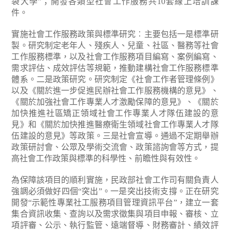
袋大學”；開發各類型社會工作服務共10套線上培訓課
件。
實施社會工作服務政策與標準研究︰主要包括一是標準研
製。研究制定老年人、殘疾人、兒童、社區、醫務等社會
工作服務標準，以及社會工作服務項目編寫、案例編寫、
需求評估、成效評估等規範，推動建構社會工作服務標準
體系。二是政策研究。研究制定《社會工作者管理條例》
以及《關於進一步促進民辦社會工作服務機構的意見》、
《關於加強社會工作專業人才激勵保障的意見》、《關於
加快推進社區矯正領域社會工作專業人才隊伍建設的意
見》和《關於加快推進醫療衛生領域社會工作專業人才隊
伍建設的意見》等政策。三是社會宣導。通過不定期舉辦
政策研討會、公眾及學術交流會、政策諮詢會等方式，提
高社會工作政策與標準的科學性、前瞻性與有效性。
為保障該項目的順利實施，民政部社會工作司有關負責人
強調必須做好四個“突出”。一是突出技術支撐。正在研究
開發“示範性專業社工服務項目管理資訊平台”，建立一套
集合資訊收集、查詢以及需求徵集與項目申報、審核、立
項評審、公示、執行監管、遠端督導、財務審計、績效評