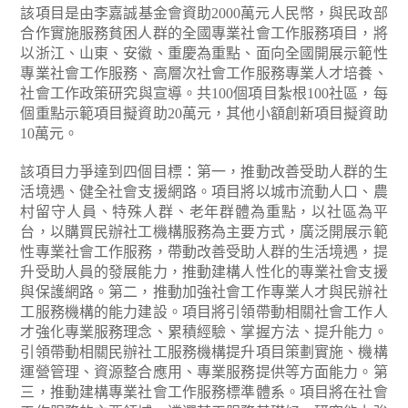
該項目是由李嘉誠基金會資助2000萬元人民幣，與民政部
合作實施服務貧困人群的全國專業社會工作服務項目，將
以浙江、山東、安徽、重慶為重點、面向全國開展示範性
專業社會工作服務、高層次社會工作服務專業人才培養、
社會工作政策研究與宣導。共100個項目紮根100社區，每
個重點示範項目擬資助20萬元，其他小額創新項目擬資助
10萬元。
該項目力爭達到四個目標：第一，推動改善受助人群的生
活境遇、健全社會支援網路。項目將以城市流動人口、農
村留守人員、特殊人群、老年群體為重點，以社區為平
台，以購買民辦社工機構服務為主要方式，廣泛開展示範
性專業社會工作服務，帶動改善受助人群的生活境遇，提
升受助人員的發展能力，推動建構人性化的專業社會支援
與保護網路。第二，推動加強社會工作專業人才與民辦社
工服務機構的能力建設。項目將引領帶動相關社會工作人
才強化專業服務理念、累積經驗、掌握方法、提升能力。
引領帶動相關民辦社工服務機構提升項目策劃實施、機構
運營管理、資源整合應用、專業服務提供等方面能力。第
三，推動建構專業社會工作服務標準體系。項目將在社會