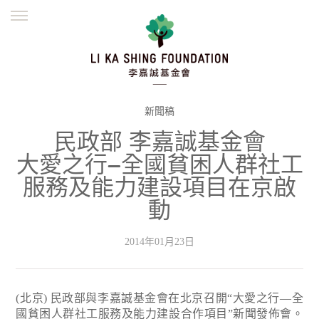
ENGLISH
繁體
简体
主頁
創辦緣起
理念願景
公益志業
新聞資訊
欺詐警示
新聞稿
民政部 李嘉誠基金會
並肩同行
大愛之行—全國貧困人群社工
服務及能力建設項目在京啟
動
2014年01月23日
(北京) 民政部與李嘉誠基金會在北京召開“大愛之行—全
國貧困人群社工服務及能力建設合作項目”新聞發佈會。