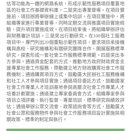
估等功能為一體的網路系統，形成示範性服務項目覆蓋地
區的社會工作基礎資料庫。二是突出專業督導。在項目實
施前，項目辦將舉辦線上或集中培訓。在項目實施中，將
組織專家進行專業督導，同時定期交流與推廣項目實施經
驗，提升項目實施成效。在項目結束後，將組織舉辦評估
與財務審計培訓。三是突出行動研究。在100個社工服務
項目中，專門列出20個重點示範性項目，要求項目承接機
構與高校、研究機構和有關研究團隊合作，開展服務標準
研究，探索形成一套社會工作服務標準規範。四是突出多
方參與。通過資金配套的方式，推動地方政府財政資金支
援專業社會工作服務，帶動建立地方財政購買社會工作服
務機制；通過購買項目方式，鼓勵廣大民辦社工服務機構
和社工人才參與項目實施；通過項目委託方式，鼓勵國家
社會工作專業人才培訓基地參與高層次社會工作專業人才
培養計劃實施；通過建立專家委員會方式，組織專家參與
項目立項評審、執行監督、專業培訓、標準研究與績效評
估；通過舉辦公眾交流會、政策諮詢會等方式，鼓勵廣大
社會公眾和服務物件參與社會工作服務項目設計實施與相
關政策、標準的制定與執行。