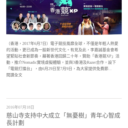
（香港，2017年6月7日）電子競技風靡全球，不僅是年輕人熱愛
的活動，更已成為一股新世代文化。有見及此，李嘉誠基金會希
望緊貼社會新節奏，藉著香港回歸二十年，贊助「香港競XP」活
動，推介Nomadic實境虛擬體驗，並與3香港及Razer合作，設下
「電競打擂台」，由6月29日至7月9日，為大家提供免費節...
閱讀全文
2016年07月18日
慈山寺支持中大成立「無憂樹」青年心智成
長計劃