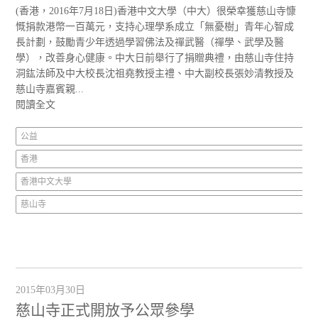
(香港，2016年7月18日)香港中文大學（中大）很榮幸獲慈山寺慷
慨捐款港幣一百萬元，支持心理學系成立「無憂樹」青年心智成
長計劃，鼓勵青少年透過學習佛法及禪武醫（禪學、武學及醫
學），改善身心健康。中大日前舉行了捐贈典禮，由慈山寺住持
洞鈜法師及中大校長沈祖堯教授主禮、中大副校長張妙清教授及
慈山寺嘉賓親...
閱讀全文
公益
香港
香港中文大學
慈山寺
2015年03月30日
慈山寺正式開放予公眾參學