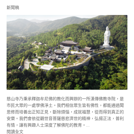
新聞稿
慈山寺乃秉承釋迦牟尼佛的教化而興辦的一所漢傳佛教寺院，是
市民大眾的一處學佛淨土。我們相信眾生皆有佛性，都能通過聞
思修而培養出正知正見，斷除煩惱，成就福慧，從而得到真正的
安樂。我們會依從觀世音菩薩慈悲濟世的精神，弘揚正法，普利
有情，讓有興趣人士深度了解佛陀的教育。...
閱讀全文