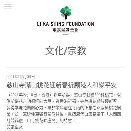
ENGLISH
繁體
简体
主頁
創辦緣起
理念願景
公益志業
新聞資訊
欺詐警示
文化/宗教
並肩同行
2021年02月09日
慈山寺滿山桃花迎新春祈願港人和樂平安
（2021年2月10日，香港）新年承喜，慈山寺栽植500株桃花，以
佛前供花之功德迴向大眾，為香港祈福。寺內桃花盛放迎新春，
多得本地花農的心力，早於半年前在寺內的正念之路栽植桃花樹
苗，並一直延伸至觀音聖像背後，重塑唐代白居易筆下「人間四
月芳菲盡，山寺桃花始盛開」的詩意，...
閱讀全文