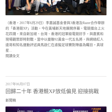
（香港，2017年6月29日）李嘉誠基金會與3香港及Razer合作舉辦
的「香港競XP」活動，今在黃埔新天地展開序幕，電競擂台上火
花四濺，來自新加坡、台灣、香港的冠軍級電競好手，與嘉賓和
現場觀眾即時對戰，當中以曼聯92黃金一代五名將，與網絡紅人
達哥和知名運動評述員馬啟仁在虛擬足球賽對陣最為矚目。真球
星...
閱讀全文
2017年06月07日
回歸二十年 香港競XP放低偏見 迎接挑戰
新聞稿