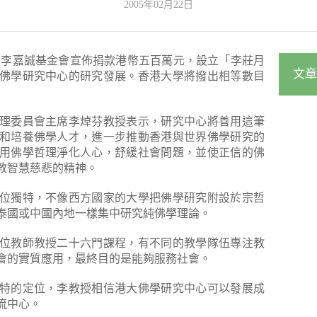
2005年02月22日
）李嘉誠基金會宣佈捐款港幣五百萬元，設立「李莊月
文章
佛學研究中心的研究發展。香港大學將撥出相等數目
理委員會主席李焯芬教授表示，研究中心將善用這筆
和培養佛學人才，進一步推動香港與世界佛學研究的
用佛學哲理淨化人心，舒緩社會問題，並使正信的佛
教智慧慈悲的精神。
位獨特，不像西方國家的大學把佛學研究附設於宗哲
泰國或中國內地一樣集中研究純佛學理論。
位教師教授二十六門課程，有不同的教學隊伍專注教
會的實質應用，最終目的是能夠服務社會。
特的定位，李教授相信港大佛學研究中心可以發展成
流中心。