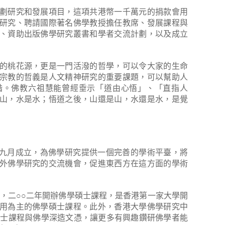
劃研究和發展項目，這項共港幣一千萬元的捐款會用
研究、聘請國際著名佛學教授擔任教席、發展課程與
、資助出版佛學研究叢書和學者交流計劃，以及成立
的桃花源，更是一門活潑的哲學，可以令大家的生命
宗教的哲義是人文精神研究的重要課題，可以幫助人
諧。佛教六祖慧能曾經垂示「道由心悟」、「直指人
山，水是水；悟道之後，山還是山，水還是水，是覺
年九月成立，為佛學研究提供一個完善的學術平臺，將
外佛學研究的交流機會，促進東西方在這方面的學術
程，二○○二年開辦佛學碩士課程，是香港第一家大學開
用為主的佛學碩士課程。此外，香港大學佛學研究中
學博士課程與佛學深造文憑，讓更多有興趣鑽研佛學者能