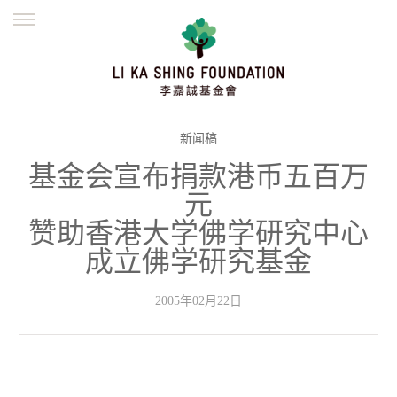
ENGLISH
繁體
简体
主页
创办缘起
理念愿景
公益志业
新闻资讯
欺诈警示
新闻稿
基金会宣布捐款港币五百万
並肩同行
元
赞助香港大学佛学研究中心
成立佛学研究基金
2005年02月22日