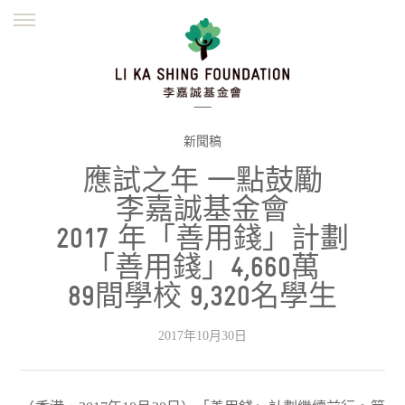
ENGLISH
繁體
简体
主頁
創辦緣起
理念願景
公益志業
新聞資訊
欺詐警示
新聞稿
應試之年 一點鼓勵
並肩同行
李嘉誠基金會
2017 年「善用錢」計劃
「善用錢」4,660萬
89間學校 9,320名學生
2017年10月30日