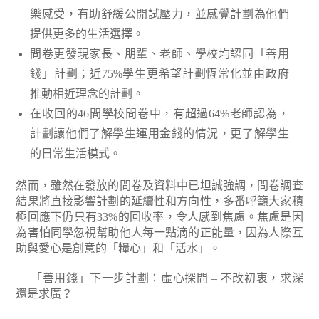
樂感受，有助舒緩公開試壓力，並感覺計劃為他們
提供更多的生活選擇。
問卷更發現家長、朋輩、老師、學校均認同「善用
錢」計劃；近75%學生更希望計劃恆常化並由政府
推動相近理念的計劃。
在收回的46間學校問卷中，有超過64%老師認為，
計劃讓他們了解學生運用金錢的情況，更了解學生
的日常生活模式。
然而，雖然在發放的問卷及資料中已坦誠強調，問卷調查
結果將直接影響計劃的延續性和方向性，多番呼籲大家積
極回應下仍只有33%的回收率，令人感到焦慮。焦慮是因
為害怕同學忽視幫助他人每一點滴的正能量，因為人際互
助與愛心是創意的「糧心」和「活水」。
「善用錢」下一步計劃：虛心探問 – 不改初衷，求深
還是求廣？