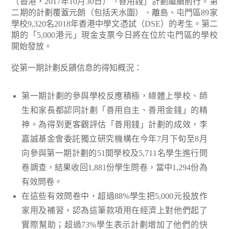
（香港，2017年10月30日）「善用錢」計劃繼續前行。第
二期的計劃覆蓋元朗（包括天水圍）、離島、屯門區89家
學校9,320名2018年香港中學文憑試（DSE）的考生。第二
期的「5,000港元」現金支票今日將在位於屯門區的學校
開始發放。
從第一期計劃反饋信息的得知概況：
第一期計劃的參與學校反應積極，總體上學校、師
生和家長都認同計劃「善用自主、善用金錢」的精
神。為得到更客觀評估「善用錢」計劃的成效，李
嘉誠基金會委託獨立研究機構在今年7月下旬至8月
向參與第一期計劃的51間學校及5,711名學生進行問
卷調查，結果收回1,881份學生問卷，當中1,294份為
有效問卷。
在這些有效問卷中，超過88%學生把5,000元投放作
家用及補習，認為這筆款項用在經濟上對他們起了
實際幫助；超過73%學生表示計劃增加了他們的快