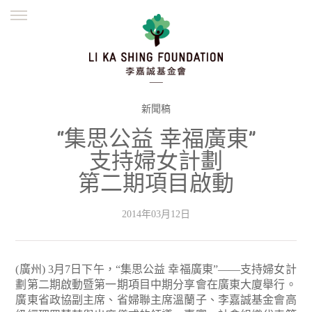
ENGLISH
繁體
简体
主頁
創辦緣起
理念願景
公益志業
新聞資訊
欺詐警示
新聞稿
“集思公益 幸福廣東”
並肩同行
支持婦女計劃
第二期項目啟動
2014年03月12日
(廣州) 3月7日下午，“集思公益 幸福廣東”——支持婦女計
劃第二期啟動暨第一期項目中期分享會在廣東大廈舉行。
廣東省政協副主席、省婦聯主席溫蘭子、李嘉誠基金會高