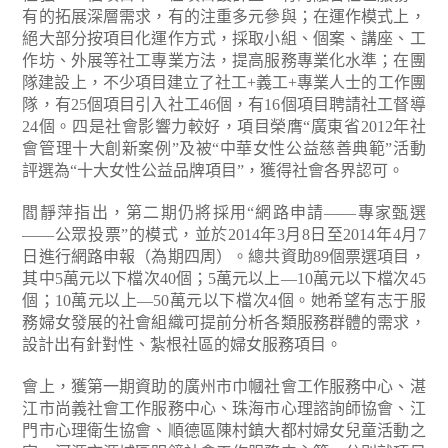
有的拓展深層需求，有的注重多元參與；在運作模式上，
絕大部分按項目化運作方式，採取小組、個案、講座、工
作坊、外展等社工專業方法，提高服務專業化水準；在團
隊建設上，不少項目建立了社工+義工+專業人士的工作團
隊，有25個項目引入社工46個，有16個項目聘請社工督導
24個。四是社會影響力較好，項目榮膺“廣東省2012年社
會管理十大創新案例”及被“中華女性公益慈善典範”活動
評選為“十大女性公益品牌項目”，獲得社會各界認可。
閻靜萍指出，第二期仍將採用“網路申請——專家甄選
——公眾投票”的模式，並於2014年3月8日至2014年4月7
日進行網路申報（為期四周）。總共資助89個票選項目，
其中5萬元以下檔次40個；5萬元以上—10萬元以下檔次45
個；10萬元以上—50萬元以下檔次4個。她希望有志于服
務婦女發展的社會組織可提前分析各類服務群體的需求，
設計出有針對性、紮根社區的婦女服務項目。
會上，獲第一期資助的廣州市巾幗社會工作服務中心、湛
江市尚義社會工作服務中心、珠海市心理諮詢師協會、江
門市心理衛生協會、順德區陳村鎮大都村婦女兒童活動之