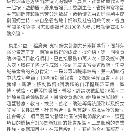
級經理羅慧芳與出席儀式的領導、嘉賓、社會組織代表等
一起按下啟動器。廣東省婦兒工委副主任、省婦聯常務副
主席閻靜萍和羅慧芳分別致辭，啟動儀式由省婦聯副主席
劉蘭妮主持。來自全省各地市婦聯及社會組織代表、省直
有關單位負責同志和媒體代表100多人參加啟動儀式和互
動交流。
“集思公益·幸福廣東”支持婦女計劃共分兩期進行，閻靜萍
充分肯定了第一期項目取得的成效。據介紹，第一期獲資
助88個項目執行順利，已直接服務10萬人次，惠及近50萬
人次，取得了階段性成效，得到了廣東省委省政府、李嘉
誠基金會的充分肯定。一是公眾知曉率較高，第一期執行
中共成功舉辦了10場培訓簡報會、2場夥伴見面會。利用
騰訊、新浪、移動微博3個活躍的自媒體廣泛宣傳，微
博、微信、Q群等的發送、轉發、評論次數超過2.6萬。二
是項目覆蓋領域較廣，目前受資助的88個項目進展順利，
涵蓋醫療、教育、扶貧、養老、助殘等傳統服務以及婦女
發展、女性就業、社會融合、貼息貸款、環境保護等新型
社會需求，項目覆蓋欠發達地區佔資助總數的45%，獲選
項目的機構有31%是新註冊的社會組織。三是服務的專業
性強，88個項目中，在項目設計上，有的融合社區服務，