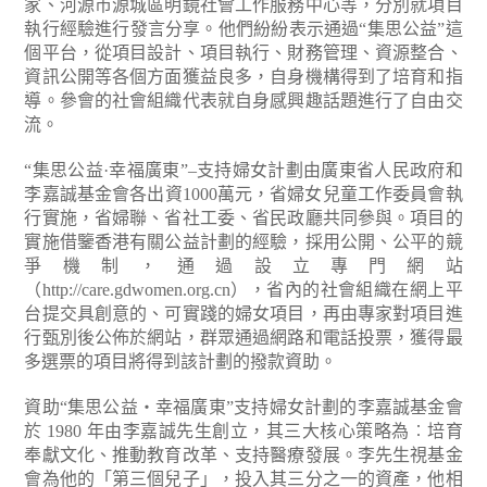
家、河源市源城區明鏡社會工作服務中心等，分別就項目
執行經驗進行發言分享。他們紛紛表示通過“集思公益”這
個平台，從項目設計、項目執行、財務管理、資源整合、
資訊公開等各個方面獲益良多，自身機構得到了培育和指
導。參會的社會組織代表就自身感興趣話題進行了自由交
流。
“集思公益·幸福廣東”–支持婦女計劃由廣東省人民政府和
李嘉誠基金會各出資1000萬元，省婦女兒童工作委員會執
行實施，省婦聯、省社工委、省民政廳共同參與。項目的
實施借鑒香港有關公益計劃的經驗，採用公開、公平的競
爭機制，通過設立專門網站
（http://care.gdwomen.org.cn），省內的社會組織在網上平
台提交具創意的、可實踐的婦女項目，再由專家對項目進
行甄別後公佈於網站，群眾通過網路和電話投票，獲得最
多選票的項目將得到該計劃的撥款資助。
資助“集思公益‧幸福廣東”支持婦女計劃的李嘉誠基金會
於 1980 年由李嘉誠先生創立，其三大核心策略為︰培育
奉獻文化、推動教育改革、支持醫療發展。李先生視基金
會為他的「第三個兒子」，投入其三分之一的資產，他相