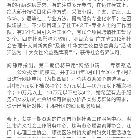
有的拓展深层需求，有的注重多元参与；在运作模式上，
绝大部分按项目化运作方式，采取小组、个案、讲座、工
作坊、外展等社工专业方法，提高服务专业化水平；在团
队建设上，不少项目建立了社工+义工+专业人士的工作团
队，有25个项目引入社工46个，有16个项目聘请社工督导
24个。四是社会影响力较好，项目荣膺“广东省2012年社
会管理十大创新案例”及被“中华女性公益慈善典范”活动
评选为“十大女性公益品牌项目”，获得社会各界认可。
阎静萍指出，第二期仍将采用“网络申请——专家甄选
——公众投票”的模式，并于2014年3月8日至2014年4月7
日进行网络申报（为期四周）。总共资助89个票选项目，
其中5万元以下档次40个；5万元以上—10万元以下档次45
个；10万元以上—50万元以下档次4个。她希望有志于服
务妇女发展的社会组织可提前分析各类服务群体的需求，
设计出有针对性、扎根社区的妇女服务项目。
会上，获第一期资助的广州市巾帼社会工作服务中心、湛
江市尚义社会工作服务中心、珠海市心理咨询师协会、江
门市心理卫生协会、顺德区陈村镇大都村妇女儿童活动之