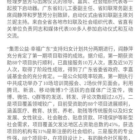
经理罗慧芳与出席仪式的领导、嘉宾、社会组织代表等一
起按下启动器。广东省妇儿工委副主任、省妇联常务副主
席阎静萍和罗慧芳分别致辞，启动仪式由省妇联副主席刘
兰妮主持。来自全省各地市妇联及社会组织代表、省直有
关单位负责同志和媒体代表100多人参加启动仪式和互动
交流。
“集思公益·幸福广东”支持妇女计划共分两期进行，阎静萍
充分肯定了第一期项目取得的成效。据介绍，第一期获资
助88个项目执行顺利，已直接服务10万人次，惠及近50万
人次，取得了阶段性成效，得到了广东省委省政府、李嘉
诚基金会的充分肯定。一是公众知晓率较高，第一期执行
中共成功举办了10场培训简报会、2场伙伴见面会。利用
腾讯、新浪、移动微博3个活跃的自媒体广泛宣传，微
博、微信、Q群等的发送、转发、评论次数超过2.6万。二
是项目覆盖领域较广，目前受资助的88个项目进展顺利，
涵盖医疗、教育、扶贫、养老、助残等传统服务以及妇女
发展、女性就业、社会融合、贴息贷款、环境保护等新型
社会需求，项目覆盖欠发达地区占资助总数的45%，获选
项目的机构有31%是新注册的社会组织。三是服务的专业
性强，88个项目中，在项目设计上，有的融合社区服务，