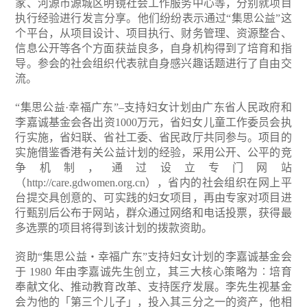
家、河源市源城区明镜社会工作服务中心等，分别就项目
执行经验进行发言分享。他们纷纷表示通过“集思公益”这
个平台，从项目设计、项目执行、财务管理、资源整合、
信息公开等各个方面获益良多，自身机构得到了培育和指
导。参会的社会组织代表就自身感兴趣话题进行了自由交
流。
“集思公益·幸福广东”–支持妇女计划由广东省人民政府和
李嘉诚基金会各出资1000万元，省妇女儿童工作委员会执
行实施，省妇联、省社工委、省民政厅共同参与。项目的
实施借鉴香港有关公益计划的经验，采用公开、公平的竞
争机制，通过设立专门网站
（http://care.gdwomen.org.cn），省内的社会组织在网上平
台提交具创意的、可实践的妇女项目，再由专家对项目进
行甄别后公布于网站，群众通过网络和电话投票，获得最
多选票的项目将得到该计划的拨款资助。
资助“集思公益‧幸福广东”支持妇女计划的李嘉诚基金会
于 1980 年由李嘉诚先生创立，其三大核心策略为︰培育
奉献文化、推动教育改革、支持医疗发展。李先生视基金
会为他的「第三个儿子」，投入其三分之一的资产，他相