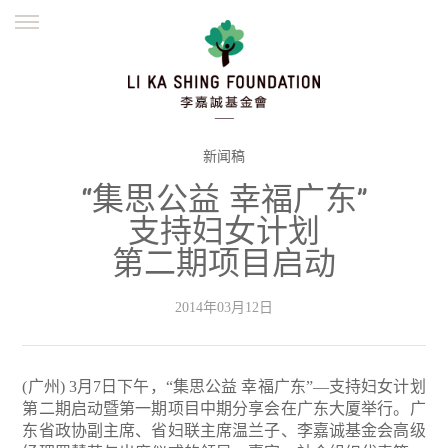
ENGLISH
繁體
简体
主页
创办缘起
理念愿景
公益志业
新闻资讯
欺诈警示
新闻稿
“集思公益 幸福广东”
並肩同行
支持妇女计划
第二期项目启动
2014年03月12日
(广州) 3月7日下午，“集思公益 幸福广东”—支持妇女计划
第二期启动暨第一期项目中期分享会在广东大厦举行。广
东省政协副主席、省妇联主席温兰子、李嘉诚基金会高级