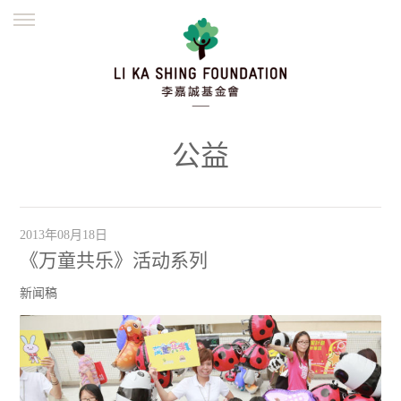
ENGLISH
繁體
简体
主页
创办缘起
理念愿景
公益志业
新闻资讯
欺诈警示
公益
並肩同行
2013年08月18日
《万童共乐》活动系列
新闻稿