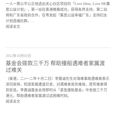
一人一票公平公正地选出关心社区项目的「Love Ideas, Love HK集
思公益计划」，第一站在香港推展成功，获得各界支持，第二站
将和广东省政府合作，在粤发起「集思公益幸福广东」支持妇女
计划造福社群。...
阅读全文
2012年10月02日
基金会拨款三千万 帮助撞船遇难者家属渡
过难关
（香港，二○一二年十月二日）李嘉诚先生对海难事故遇难者表示
深切哀悼，知道家属遭逢巨变，对遇难者哀伤难捨，愿死难者得
到安息。李嘉诚基金会将即时从「紧急援助基金」中发放三千万
港元，帮助遇难者家属渡过这困难时刻。
阅读全文