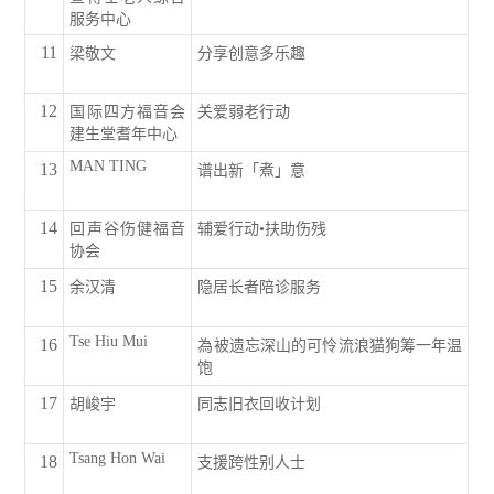
服务中心
11
梁敬文
分享创意多乐趣
12
国际四方福音会
关爱弱老行动
建生堂耆年中心
MAN TING
13
谱出新「煮」意
14
回声谷伤健福音
辅爱行动•扶助伤残
协会
15
余汉清
隐居长者陪诊服务
Tse Hiu Mui
16
為被遗忘深山的可怜流浪猫狗筹一年温
饱
17
胡峻宇
同志旧衣回收计划
Tsang Hon Wai
18
支援跨性别人士