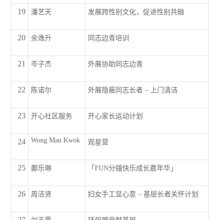
19
潘艺天
发展跨性别文化，促进性别共融
20
余逸升
同志边青培训
21
岑子杰
外展协助同志边青
22
陈诺尔
外展隐蔽同志长者 – 上门清洁
23
开心社区服务
开心家长运动计划
Wong Man Kwok
24
观星营
25
鄺乐琳
「FUN分鐘快乐成长嘉年华」
26
周洁贤
妇女手工显心意 – 基层长者关怀计划
27