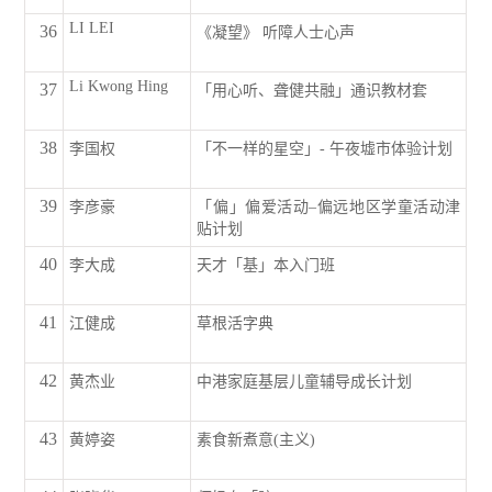
LI LEI
36
《凝望》 听障人士心声
Li Kwong Hing
37
「用心听、聋健共融」通识教材套
38
李国权
「不一样的星空」- 午夜墟市体验计划
39
李彦豪
「偏」偏爱活动–偏远地区学童活动津
贴计划
40
李大成
天才「基」本入门班
41
江健成
草根活字典
42
黄杰业
中港家庭基层儿童辅导成长计划
43
黄婷姿
素食新煮意(主义)