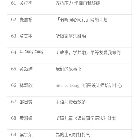
61
关梓杰
齐抗压力 学懂自我舒缓
62
麦嘉裕
「弱听同心同行」网络计划
63
莫美寧
听障家庭乐融融
Li Yung Yung
64
听故事，学共融，平等友爱我做到
65
黄鈺婷
我们的故事书
66
林颖欣
Silence Design 听障设计师培训中心
67
邵日赞
手语消费著数多
68
黄淑嫻
听障儿童《读故事学语法》计划
69
梁宇荣
為的士司机打打气