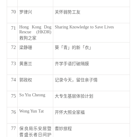
70
罗律兴
关怀弱势工友
Hong Kong Dog
Sharing Knowledge to Save Lives
71
Rescue (HKDR)
救狗之家
72
梁静珊
葵「青」的新「衣」
73
黄惠兰
齐学手语打破隔膜
74
郭政权
记录今天，留住亲子情
So Yiu Cheong
75
大专生基层体验计划
Wong Yun Tat
76
开怀大照全家福
77
保良局乐安居暨
耆妙旅程
耆盛长者日间护