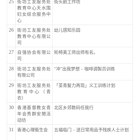
25
街坊工友服务处
街头剧工作坊
教育中心天水围
妇女综合服务中
心
26
街坊工友服务处
幼儿感知乐园
教育中心有限公
司
27
自强协会有限公
轮椅美工师出师有名。
司
28
街坊工友服务处
“冲”出我梦想 – 咖啡调製员训练
有限公司
29
街坊工友服务处
「荃青髮力再现」义工训练计划
教育中心（青
衣）
30
香港基督教女青
北区乡郊数码任我行
年会秀群安閒活
动坊
31
香港心理衞生会
五福临门 – 送日常用品予残疾人士计划