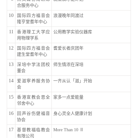
合服务中心
10
国际四方福音会
浪漫晚年同渡过
隆亨堂耆年中心
11
香港理工大学应
公用教学实验仪器库
用物理学系
12
国际四方福音会
耆爱长者庆团年
建生堂耆年中心
13
深培中学法团校
师生情浓在深培
董会
14
爱滋寧养服务协
一齐从认「滋」开始
会
15
香港宣教会恩全
家多一点爱能量
邻舍中心
16
回声谷伤健福音
身心灵全人健康计划
协会
17
基督教福临教会
More Than 10 Ⅱ
有限公司