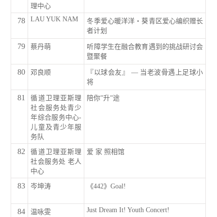
理中心
LAU YUK NAM
78
冬季爱心暖洋洋‧葵青区爱心编织赠长
者计划
79
蔡丹萌
听障学生在融合教育遇到的挑战研讨会
暨聚餐
80
邓良顺
『以球会友』 — 当老波骨遇上足球小
将
81
循道卫理亚斯理
陪你”升”途
社会服务处青少
年综合服务中心-
儿童及青少年服
务队
82
循道卫理亚斯理
爱 家 照相馆
社会服务处 老人
中心
83
岑坤涛
《442》Goal!
Just Dream It! Youth Concert!
84
温咏雯