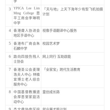
学
YPICA Lee Lim
3
「天与地」上天下海年少有型飞机拍摄
Ming College 恩
计划
平工商会李琳明
中学
4
香港聋人协进会
视像手语翻译中心服务
地区手语中心
5
香港布厂商会朱
校园艺术梦
石麟中学
6
路向四肢伤残人
网上同行 互助啟能
士协会
7
香港圣公会麦理
「全家宝」跨代生活教育
浩夫人中心 林植
宣博士老人综合
服务中心
8
中国基督教播道
童创成长路
会厚恩堂家庭活
动中心
9
杰文聋协南区综
就业展才能计划