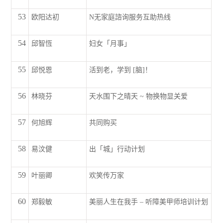
53
欧阳达初
N无家庭諮询服务互助热线
54
邱智恆
妇女「月事」
55
邱悦恩
活到老，学到 [脑]！
56
林晓芬
天水围下之晴天 ~ 物换物显关爱
57
何旭辉
共同购买
58
易汶健
出「城」行动计划
59
叶丽卿
欢笑传万家
60
郑毅敏
美丽人生在我手 – 听障美甲师培训计划