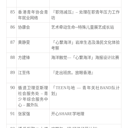
85
香港青年协会青
『职场减压』– 处理在职青年压力工作
年就业网络
坊
86
协康会
艺术牵动生命─特殊儿童展艺成长站
87
黄静雯
「心繫海洋」岩岸生态及渔民文化体验
考察
88
方建锋
海洋触觉—「心繫海洋」海报设计比赛
89
江至伟
『走出班房。放眼香港』
90
循道卫理亚斯理
「TEEN与地 — 青年关社BAND队计
社会服务处 – 青
划」
少年综合服务中
心 – 展外队
91
张家强
开心SHARE学地理