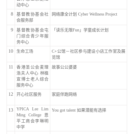
动中心
8
基督教协基会社
网络康全计划 Cyber Wellness Project
会服务部
9
基督教协基会屯
「读乐无限Fun」学童成长计划
门综合青少年服
务中心
10
生命工场
C+公馆－社区参与建设小店工作室及展
览馆
11
香港圣公会麦理
故事公公婆婆
浩夫人中心 林植
宣博士老人综合
服务中心
12
开心社区服务
家庭伴跑网络
YPICA Lee Lim
13
You got talent 如果潜能有选择
Ming College 恩
平工商会李琳明
中学