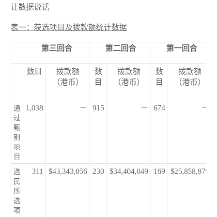
让数据说话
表一：获选项目及拨款额统计数据
第三回合
第二回合
第一回合
数目
拨款额
数
拨款额
数
拨款额
（港币）
目
（港币）
目
（港币）
1,038
－
915
－
674
－
通
过
甄
别
项
目
311
$43,343,056
230
$34,404,049
169
$25,858,979
选
民
所
选
项