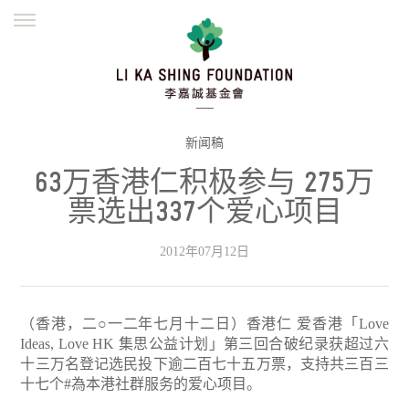
ENGLISH
繁體
简体
主页
创办缘起
理念愿景
公益志业
新闻资讯
欺诈警示
新闻稿
63万香港仁积极参与 275万
並肩同行
票选出337个爱心项目
2012年07月12日
（香港，二○一二年七月十二日）香港仁 爱香港「Love
Ideas, Love HK 集思公益计划」第三回合破纪录获超过六
十三万名登记选民投下逾二百七十五万票，支持共三百三
十七个#為本港社群服务的爱心项目。