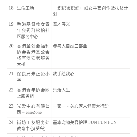
18
生命工场
「织织復织织」妇女手艺创作及扶贫计
划
19
香港基督教女青
耆才展义
年会秀群松柏社
区服务中心
20
香港圣公会福利
参与大自然三部曲
协会香港圣公会
将军澳安老服务
大楼
21
保良局朱正贤小
我手绘我心
学
22
香港青年协会网
乐活人生
上服务组
23
光爱中心有限公
一家一‧关心家人健康大行动
司 – easeZone
24
街坊工友服务处
基本宠物美容护理 FUN FUN FUN
教育中心(葵兴)