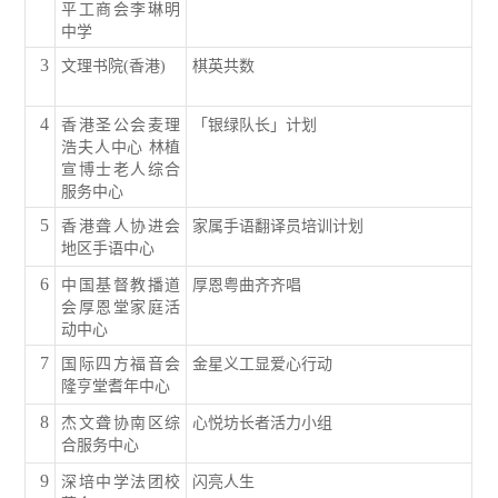
平工商会李琳明
中学
3
文理书院(香港)
棋英共数
4
香港圣公会麦理
「银绿队长」计划
浩夫人中心 林植
宣博士老人综合
服务中心
5
香港聋人协进会
家属手语翻译员培训计划
地区手语中心
6
中国基督教播道
厚恩粤曲齐齐唱
会厚恩堂家庭活
动中心
7
国际四方福音会
金星义工显爱心行动
隆亨堂耆年中心
8
杰文聋协南区综
心悦坊长者活力小组
合服务中心
9
深培中学法团校
闪亮人生