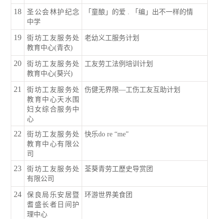
18
圣公会林护纪念
「童酿」的爱 . 「编」出不一样的情
中学
19
街坊工友服务处
老幼义工服务计划
教育中心(青衣)
20
街坊工友服务处
工友劳工法例培训计划
教育中心(葵兴)
21
街坊工友服务处
伤健无界限—工伤工友互助计划
教育中心天水围
妇女综合服务中
心
22
街坊工友服务处
快乐do re “me”
教育中心有限公
司
23
街坊工友服务处
荃葵青劳工歷史导赏团
有限公司
24
保良局乐安居暨
环游世界美食团
耆盛长者日间护
理中心