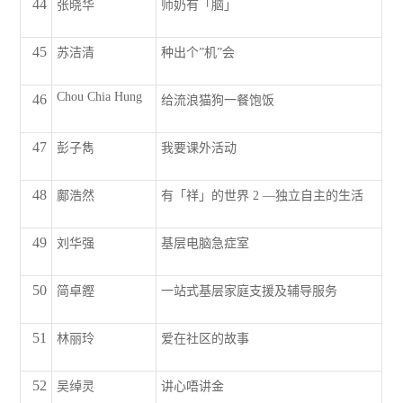
44
张晓华
师奶有「脑」
45
苏洁清
种出个”机”会
Chou Chia Hung
46
给流浪猫狗一餐饱饭
47
彭子雋
我要课外活动
48
鄺浩然
有「祥」的世界 2 —独立自主的生活
49
刘华强
基层电脑急症室
50
简卓鏗
一站式基层家庭支援及辅导服务
51
林丽玲
爱在社区的故事
52
吴绰灵
讲心唔讲金