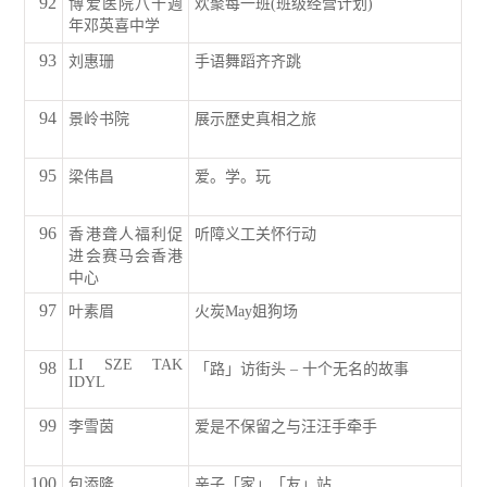
92
博爱医院八十週
欢聚每一班(班级经营计划)
年邓英喜中学
93
刘惠珊
手语舞蹈齐齐跳
94
景岭书院
展示歷史真相之旅
95
梁伟昌
爱。学。玩
96
香港聋人福利促
听障义工关怀行动
进会赛马会香港
中心
97
叶素眉
火炭May姐狗场
LI SZE TAK
98
「路」访街头 – 十个无名的故事
IDYL
99
李雪茵
爱是不保留之与汪汪手牵手
100
包添隆
亲子「家」「友」站