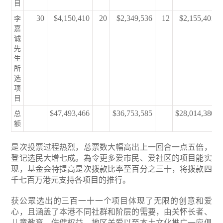
目
30
$4,150,410
20
$2,349,536
12
$2,155,401
李
嘉
诚
先
生
所
选
项
目
$47,493,466
$36,753,585
$28,014,380
总
额
是次投票过程热烈，总票数大幅高出上一回合一点五倍，
登记选民大增七成。為令更多爱市民、爱社区的项目能实
现，基金会特提高是次拨款比率至百分之三十，将拨款四
千七百万港元支持各项目的推行。
获公眾选出的三百一十一个项目体现了无限的创意和爱
心，且涵盖了本港不同社群和阶层的需要，由关怀长者、
儿童教育、伤健权益、地区关爱以至本土文化推广一应俱