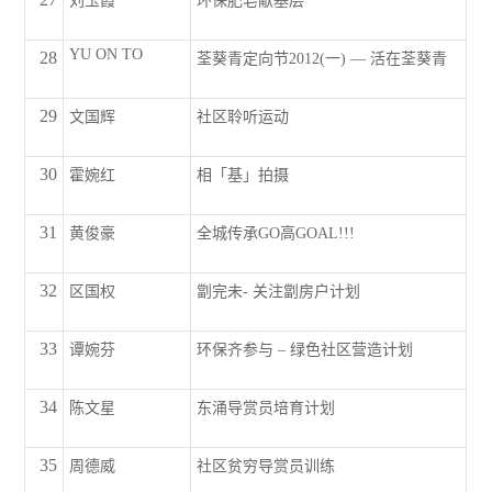
刘玉霞
环保肥皂献基层
YU ON TO
28
荃葵青定向节2012(一) — 活在荃葵青
29
文国辉
社区聆听运动
30
霍婉红
相「基」拍摄
31
黄俊豪
全城传承GO高GOAL!!!
32
区国权
劏完未- 关注劏房户计划
33
谭婉芬
环保齐参与 – 绿色社区营造计划
34
陈文星
东涌导赏员培育计划
35
周德威
社区贫穷导赏员训练