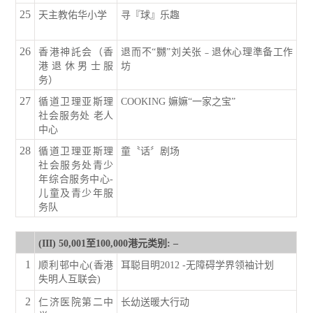
25
天主教佑华小学
寻『球』乐趣
26
香港神託会（香
退而不“嬲”刘关张﹣退休心理準备工作
港退休男士服
坊
务）
27
循道卫理亚斯理
COOKING 嫲嫲“一家之宝”
社会服务处 老人
中心
28
循道卫理亚斯理
童〝话〞剧场
社会服务处青少
年综合服务中心-
儿童及青少年服
务队
(III) 50,001
至
100,000
港元类别
: –
1
顺利邨中心(香港
耳聪目明2012 -无障碍学界领袖计划
失明人互联会)
2
仁济医院第二中
长幼送暖大行动