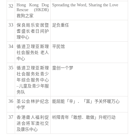
Hong Kong Dog
Spreading the Word, Sharing the Love
32
Rescue (HKDR)
救狗之家
33
保良局乐安居暨
足负重任
耆盛长者日间护
理中心
34
循道卫理亚斯理
平民馆
社会服务处 老人
中心
35
循道卫理亚斯理
童创一个梦
社会服务处青少
年综合服务中心
–儿童及青少年服
务队
36
圣公会林护纪念
能屈能「辛」．「富」予关怀暖万心
中学
37
香港聋人福利促
听障青年「敢想．敢做」升呢行动
进会将军澳社交
及康乐中心