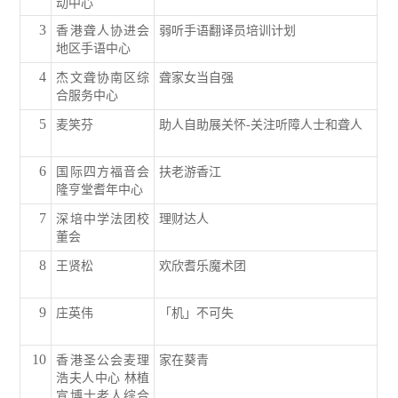
动中心
3
香港聋人协进会
弱听手语翻译员培训计划
地区手语中心
4
杰文聋协南区综
聋家女当自强
合服务中心
5
麦笑芬
助人自助展关怀-关注听障人士和聋人
6
国际四方福音会
扶老游香江
隆亨堂耆年中心
7
深培中学法团校
理财达人
董会
8
王贤松
欢欣耆乐魔术团
9
庄英伟
「机」不可失
10
香港圣公会麦理
家在葵青
浩夫人中心 林植
宣博士老人综合