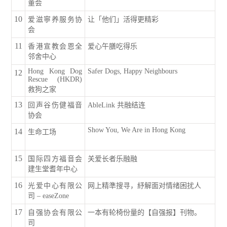
董会
10
爱滋寧养服务协
让「他们」活得更精彩
会
11
香港宣教会恩全
爱心午膳吃得乐
邻舍中心
Hong Kong Dog
Safer Dogs, Happy Neighbours
12
Rescue (HKDR)
救狗之家
13
回声谷伤健福音
AbleLink 共融结连
协会
Show You, We Are in Hong Kong
14
生命工场
15
国际四方福音会
关爱长者乐融融
建生堂耆年中心
16
光爱中心有限公
网上精準搜寻，紓解面对情绪困扰人
司 – easeZone
17
自强协会有限公
一本有轮椅份量的【自强报】刊物。
司