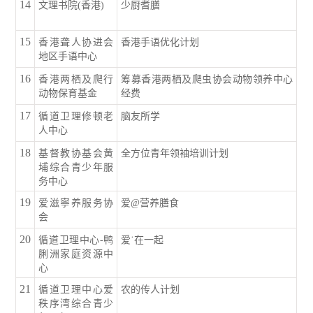
14
文理书院(香港)
少厨耆膳
15
香港聋人协进会
香港手语优化计划
地区手语中心
16
香港两栖及爬行
筹募香港两栖及爬虫协会动物领养中心
动物保育基金
经费
17
循道卫理修顿老
脑友所学
人中心
18
基督教协基会黄
全方位青年领袖培训计划
埔综合青少年服
务中心
19
爱滋寧养服务协
爱@营养膳食
会
20
循道卫理中心-鸭
爱˙在一起
脷洲家庭资源中
心
21
循道卫理中心爱
农的传人计划
秩序湾综合青少