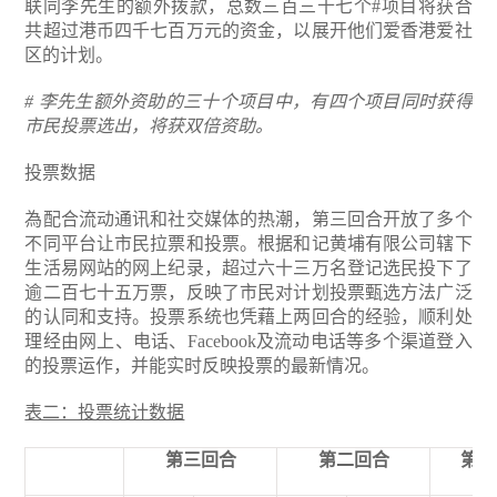
联同李先生的额外拨款，总数三百三十七个#项目将获合
共超过港币四千七百万元的资金，以展开他们爱香港爱社
区的计划。
# 李先生额外资助的三十个项目中，有四个项目同时获得
市民投票选出，将获双倍资助。
投票数据
為配合流动通讯和社交媒体的热潮，第三回合开放了多个
不同平台让市民拉票和投票。根据和记黄埔有限公司辖下
生活易网站的网上纪录，超过六十三万名登记选民投下了
逾二百七十五万票，反映了市民对计划投票甄选方法广泛
的认同和支持。投票系统也凭藉上两回合的经验，顺利处
理经由网上、电话、Facebook及流动电话等多个渠道登入
的投票运作，并能实时反映投票的最新情况。
表二：投票统计数据
第三回合
第二回合
第一