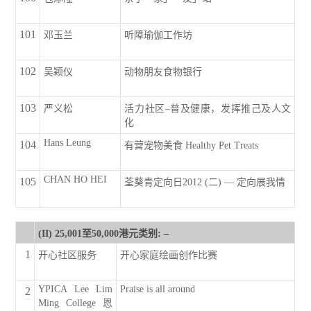
101
邓玉兰
听障瑜伽工作坊
102
吴颖仪
动物朋友食物银行
103
严义松
活力社区–普及健康，发挥推己及人文
化
Hans Leung
104
有营宠物美食 Healthy Pet Treats
CHAN HO HEI
105
荃葵青定向日2012 (二) — 定向展我情
(II) 25,001至50,000港元类别: –
1
开心社区服务
开心家庭绘画创作比赛
YPICA Lee Lim
Praise is all around
2
Ming College 恩