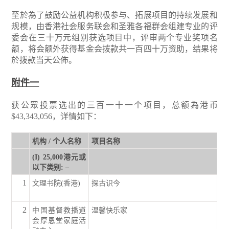
至於為了鼓励公益机构积极参与、拓展项目的持续发展和
规模，由香港社会服务联会和圣雅各福群会组建专业的评
委会在三十万元组别获选项目中，评审两个专业奖项名
额，将会额外获得基金会拨款共一百四十万资助，结果将
於拨款当天公佈。
附件一
获公眾投票选出的三百一十一个项目，总额為港币
$43,343,056，详情如下：
机构 / 个人名称
项目名称
(I) 25,000港元或
以下类别: –
1
文理书院(香港)
探古识今
2
中国基督教播道
温馨快乐家
会厚恩堂家庭活