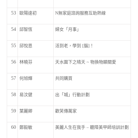
53
歐陽達初
N無家庭諮詢服務互助熱線
54
邱智恆
婦女「月事」
55
邱悅恩
活到老，學到 [腦]！
56
林曉芬
天水圍下之晴天 ~ 物換物顯關愛
57
何旭輝
共同購買
58
易汶健
出「城」行動計劃
59
葉麗卿
歡笑傳萬家
60
鄭毅敏
美麗人生在我手 – 聽障美甲師培訓計劃