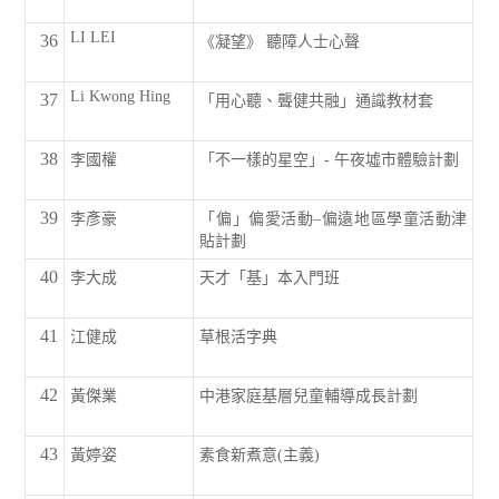
LI LEI
36
《凝望》 聽障人士心聲
Li Kwong Hing
37
「用心聽、聾健共融」通識教材套
38
李國權
「不一樣的星空」- 午夜墟市體驗計劃
39
李彥豪
「偏」偏愛活動–偏遠地區學童活動津
貼計劃
40
李大成
天才「基」本入門班
41
江健成
草根活字典
42
黃傑業
中港家庭基層兒童輔導成長計劃
43
黃婷姿
素食新煮意(主義)