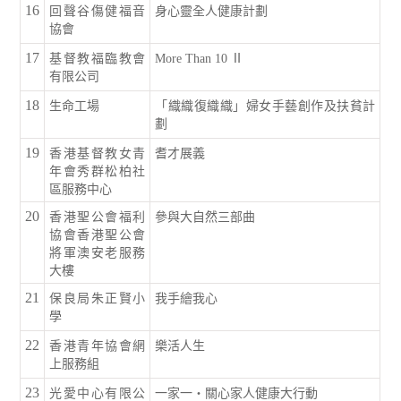
16
回聲谷傷健福音
身心靈全人健康計劃
協會
17
基督教福臨教會
More Than 10 Ⅱ
有限公司
18
生命工場
「織織復織織」婦女手藝創作及扶貧計
劃
19
香港基督教女青
耆才展義
年會秀群松柏社
區服務中心
20
香港聖公會福利
參與大自然三部曲
協會香港聖公會
將軍澳安老服務
大樓
21
保良局朱正賢小
我手繪我心
學
22
香港青年協會網
樂活人生
上服務組
23
光愛中心有限公
一家一‧關心家人健康大行動