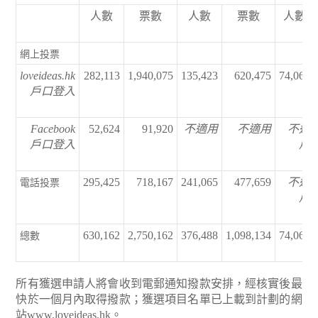
人數
票數
人數
票數
人數
網上投票
loveideas.hk
282,113
1,940,075
135,423
620,475
74,061
戶口登入
Facebook
52,624
91,920
不適用
不適用
不適
戶口登入
用
295,425
718,167
241,065
477,659
不適
電話投票
用
630,162
2,750,162
376,488
1,098,134
74,061
總數
所有獲選申請人將會收到電郵通知撥款安排，經核實後最
快於一個月內取得撥款；獲選項目名單已上載到計劃的網
站
www.loveideas.hk
。