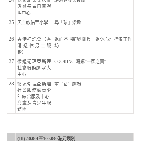
保良局樂安居暨
環遊世界美食團
耆盛長者日間護
理中心
25
天主教佑華小學
尋『球』樂趣
26
香港神託會（香
退而不“嬲”劉關張﹣退休心理準備工作
港退休男士服
坊
務）
27
循道衛理亞斯理
COOKING 嫲嫲“一家之寶”
社會服務處 老人
中心
28
循道衛理亞斯理
童〝話〞劇場
社會服務處青少
年綜合服務中心-
兒童及青少年服
務隊
(III) 50,001
至
100,000
港元類別
: –