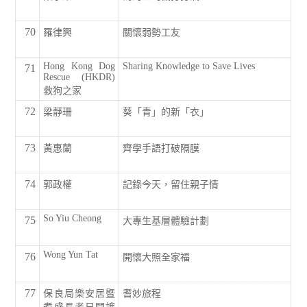
70
羅律興
關懷弱勢工友
Hong Kong Dog
Sharing Knowledge to Save Lives
71
Rescue (HKDR)
救狗之家
72
梁靜珊
葵「青」的新「衣」
73
黃惠蘭
齊學手語打破隔膜
74
郭政權
記錄今天，留住親子情
So Yiu Cheong
75
大專生基層體驗計劃
Wong Yun Tat
76
開懷大照全家福
77
保良局樂安居暨
耆妙旅程