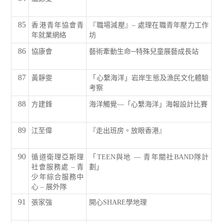
85
香港青年協會青
『職場減壓』– 處理在職青年壓力工作
年就業網絡
坊
86
協康會
藝術牽動生命─特殊兒童展藝成長站
87
黃靜雯
「心繫海洋」岩岸生態及漁民文化體驗
考察
88
方建鋒
海洋觸覺—「心繫海洋」海報設計比賽
89
江至偉
『走出班房。放眼香港』
90
循道衛理亞斯理
「TEEN與地 — 青年關社BAND隊計
社會服務處 – 青
劃」
少年綜合服務中
心 – 展外隊
91
張家強
開心SHARE學地理