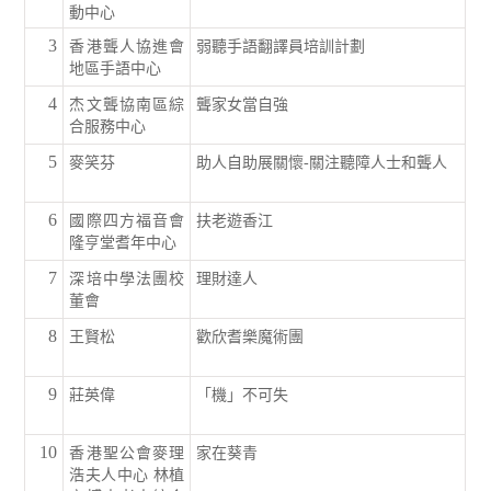
動中心
3
香港聾人協進會
弱聽手語翻譯員培訓計劃
地區手語中心
4
杰文聾協南區綜
聾家女當自強
合服務中心
5
麥笑芬
助人自助展關懷-關注聽障人士和聾人
6
國際四方福音會
扶老遊香江
隆亨堂耆年中心
7
深培中學法團校
理財達人
董會
8
王賢松
歡欣耆樂魔術團
9
莊英偉
「機」不可失
10
香港聖公會麥理
家在葵青
浩夫人中心 林植