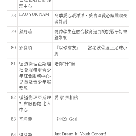
耆盛長者日間護
理中心
LAU YUK NAM
78
冬季愛心暖洋洋‧葵青區愛心編織贈長
者計劃
79
蔡丹萌
聽障學生在融合教育遇到的挑戰研討會
暨聚餐
80
鄧良順
『以球會友』 — 當老波骨遇上足球小
將
81
循道衛理亞斯理
陪你”升”途
社會服務處青少
年綜合服務中心-
兒童及青少年服
務隊
82
循道衛理亞斯理
愛 家 照相館
社會服務處 老人
中心
83
岑坤濤
《442》Goal!
Just Dream It! Youth Concert!
84
溫詠雯