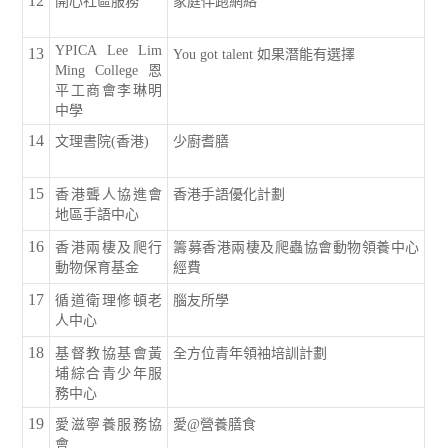
12
開心社區服務
家庭伴跑網絡
YPICA Lee Lim
13
You got talent 如果潛能有選擇
Ming College 恩
平工商會李琳明
中學
14
文理書院(香港)
少廚耆膳
15
香港聾人協進會
香港手語優化計劃
地區手語中心
16
香港兩棲及爬行
籌募香港兩棲及爬蟲協會動物領養中心
動物保育基金
經費
17
循道衛理修頓老
腦友所學
人中心
18
基督教協基會黃
全方位青年領袖培訓計劃
埔綜合青少年服
務中心
19
愛滋寧養服務協
愛@營養膳食
會