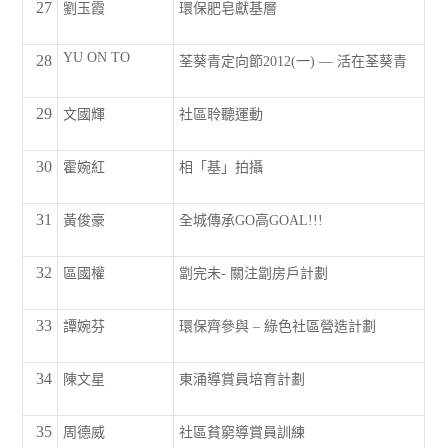
27
劉玉霞
環保肥皂獻基層
YU ON TO
28
荃葵青定向節2012(一) — 活在荃葵青
29
文國輝
社區聆聽運動
30
霍婉紅
相「基」拍攝
31
黃俊豪
全城傳承GO高GOAL!!!
32
區國權
劏完未- 關注劏房戶計劃
33
譚婉芬
環保齊參與 – 綠色社區營造計劃
34
陳文星
東涌導賞員培育計劃
35
周德威
社區貧窮導賞員訓練