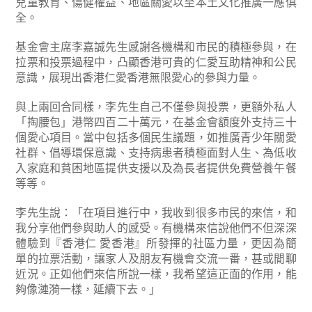
兒童教育、傷健權益、地區關愛以至本土文化推廣一應俱
全。
基金會主席李嘉誠先生感謝各機構和市民的積極參與，在
拉票和投票過程中，凸顯香港可貴的仁愛互助精神和公民
意識，展現出香港仁愛香港無限愛心的參與力量。
與上兩回合同樣，李先生自己不僅參與投票，更額外私人
「掏腰包」港幣四百二十萬元，在基金會額度外支持三十
個愛心項目。當中包括多個民生議題，如推廣青少年關愛
社群、倡導環保意識、支持病患者積極面對人生、為低收
入家庭和貧困地區提供支援以及為長者提供免費營養午餐
等等。
李先生說：「在項目進行中，我收到很多市民的來信，和
我分享他們參與助人的感受。有機構來信說他們不但深深
體驗到『香港仁 愛香港』所發揮的社區力量，更因為簡
單的拉票活動，讓家人及朋友有機會交流一番，甚或閒聊
近況。正如他們來信所說一樣，我希望這正面的作用，能
夠像漣漪一樣，延續下去。」