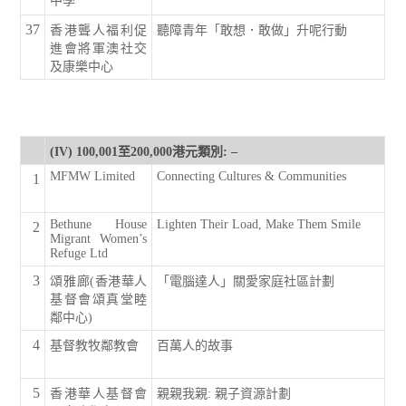
中學
37
香港聾人福利促
聽障青年「敢想．敢做」升呢行動
進會將軍澳社交
及康樂中心
(IV) 100,001至200,000港元類別: –
MFMW Limited
Connecting Cultures & Communities
1
Bethune House
Lighten Their Load, Make Them Smile
2
Migrant Women’s
Refuge Ltd
3
頌雅廊(香港華人
「電腦達人」關愛家庭社區計劃
基督會頌真堂睦
鄰中心)
4
基督教牧鄰教會
百萬人的故事
5
香港華人基督會
親親我親: 親子資源計劃