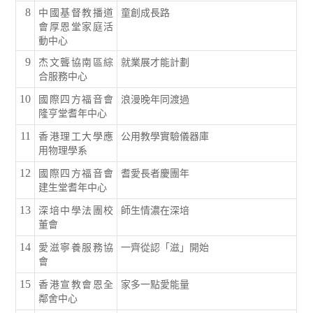
8
中國基督教播道
童創成長路
會厚恩堂家庭活
動中心
9
杰文聾協南區綜
就業展才能計劃
合服務中心
10
國際四方福音會
浪漫晚年同渡過
隆亨堂耆年中心
11
香港理工大學應
公用教學實驗儀器庫
用物理學系
12
國際四方福音會
耆愛長者慶團年
建生堂耆年中心
13
深培中學法團校
師生情濃在深培
董會
14
愛滋寧養服務協
一齊從認「滋」開始
會
15
香港宣教會恩全
家多一點愛能量
鄰舍中心