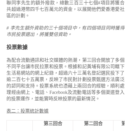
聯同李先生的額外撥款，總數三百三十七個#項目將獲合
共超過港幣四千七百萬元的資金，以展開他們愛香港愛社
區的計劃。
# 李先生額外資助的三十個項目中，有四個項目同時獲得
市民投票選出，將獲雙倍資助。
投票數據
為配合流動通訊和社交媒體的熱潮，第三回合開放了多個
不同平台讓市民拉票和投票。根據和記黃埔有限公司轄下
生活易網站的網上紀錄，超過六十三萬名登記選民投下了
逾二百七十五萬票，反映了市民對計劃投票甄選方法廣泛
的認同和支持。投票系統也憑藉上兩回合的經驗，順利處
理經由網上、電話、Facebook及流動電話等多個渠道登入
的投票運作，並能實時反映投票的最新情況。
表二：投票統計數據
第三回合
第二回合
第一