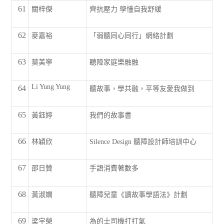
61
關梓傑
齊抗壓力 學懂自我舒緩
62
麥嘉裕
「弱聽同心同行」網絡計劃
63
莫美寧
聽障家庭樂融融
Li Yung Yung
64
聽故事，學共融，平等友愛我做到
65
黃鈺婷
我們的故事書
66
林穎欣
Silence Design 聽障設計師培訓中心
67
邵日贊
手語消費著數多
68
黃淑嫻
聽障兒童《讀故事學語法》計劃
69
梁宇榮
為的士司機打打氣