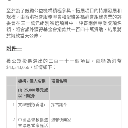
至於為了鼓勵公益機構積極參與、拓展項目的持續發展和
規模，由香港社會服務聯會和聖雅各福群會組建專業的評
委會在三十萬元組別獲選項目中，評審兩個專業獎項名
額，將會額外獲得基金會撥款共一百四十萬資助，結果將
於撥款當天公佈。
附件一
獲公眾投票選出的三百一十一個項目，總額為港幣
$43,343,056，詳情如下：
機構 / 個人名稱
項目名稱
(I) 25,000港元或
以下類別: –
1
文理書院(香港)
探古識今
2
中國基督教播道
溫馨快樂家
會厚恩堂家庭活