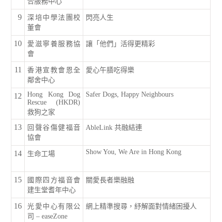
合服務中心
9
深培中學法團校
閃亮人生
董會
10
愛滋寧養服務協
讓「他們」活得更精彩
會
11
香港宣教會恩全
愛心午膳吃得樂
鄰舍中心
Hong Kong Dog
Safer Dogs, Happy Neighbours
12
Rescue (HKDR)
救狗之家
13
回聲谷傷健福音
AbleLink 共融結連
協會
Show You, We Are in Hong Kong
14
生命工場
15
國際四方福音會
關愛長者樂融融
建生堂耆年中心
16
光愛中心有限公
網上精準搜尋，紓解面對情緒困擾人
司 – easeZone