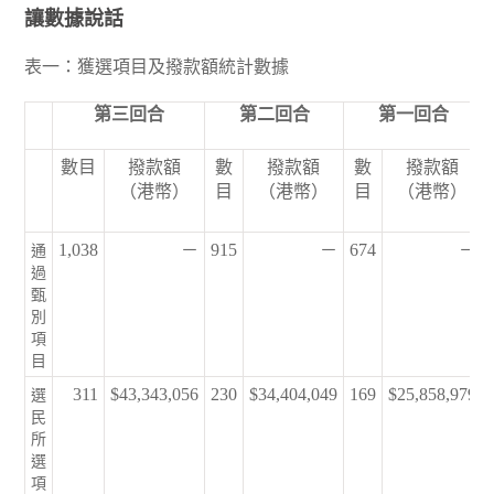
讓數據說話
表一：獲選項目及撥款額統計數據
第三回合
第二回合
第一回合
數目
撥款額
數
撥款額
數
撥款額
（港幣）
目
（港幣）
目
（港幣）
1,038
－
915
－
674
－
通
過
甄
別
項
目
311
$43,343,056
230
$34,404,049
169
$25,858,979
選
民
所
選
項