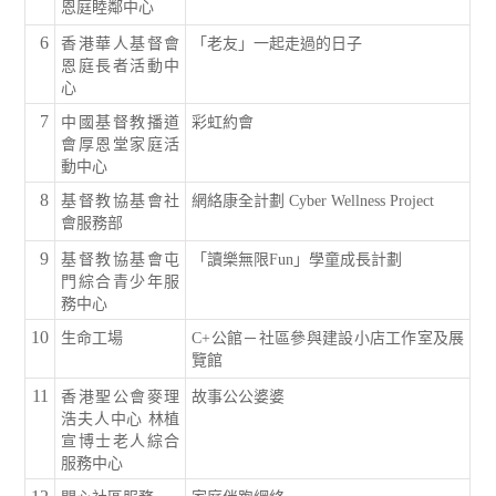
恩庭睦鄰中心
6
香港華人基督會
「老友」一起走過的日子
恩庭長者活動中
心
7
中國基督教播道
彩虹約會
會厚恩堂家庭活
動中心
8
基督教協基會社
網絡康全計劃 Cyber Wellness Project
會服務部
9
基督教協基會屯
「讀樂無限Fun」學童成長計劃
門綜合青少年服
務中心
10
生命工場
C+公館－社區參與建設小店工作室及展
覽館
11
香港聖公會麥理
故事公公婆婆
浩夫人中心 林植
宣博士老人綜合
服務中心