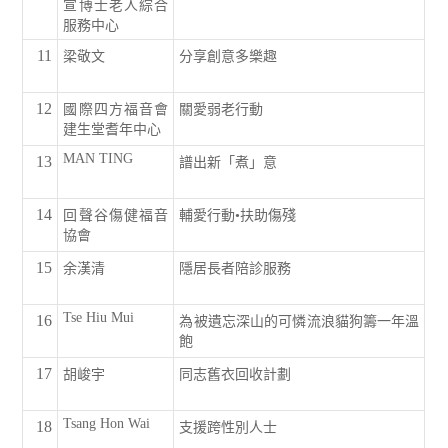
宣博士老人綜合
服務中心
11
梁敬文
分享創意多樂趣
12
國際四方福音會
關愛弱老行動
建生堂耆年中心
MAN TING
13
譜出新「煮」意
14
回聲谷傷健福音
輔愛行動•扶助傷殘
協會
15
余漢清
隱居長者陪診服務
Tse Hiu Mui
16
為被遺忘深山的可憐流浪貓狗籌一年溫
飽
17
胡峻宇
同志舊衣回收計劃
Tsang Hon Wai
18
支援跨性別人士