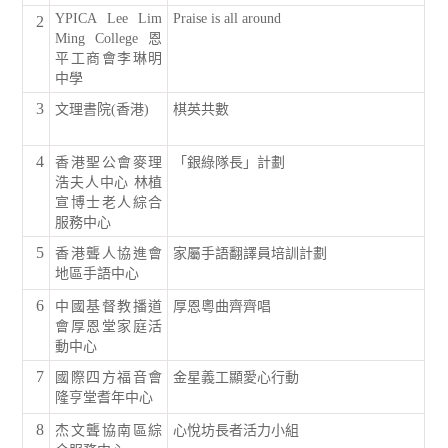
YPICA Lee Lim
Praise is all around
2
Ming College 恩
平工商會李琳明
中學
3
文理書院(香港)
棋英共數
4
香港聖公會麥理
「銀綠隊長」計劃
浩夫人中心 林植
宣博士老人綜合
服務中心
5
香港聾人協進會
家屬手語翻譯員培訓計劃
地區手語中心
6
中國基督教播道
厚恩粵曲齊齊唱
會厚恩堂家庭活
動中心
7
國際四方福音會
金星義工顯愛心行動
隆亨堂耆年中心
8
杰文聾協南區綜
心悅坊長者活力小組