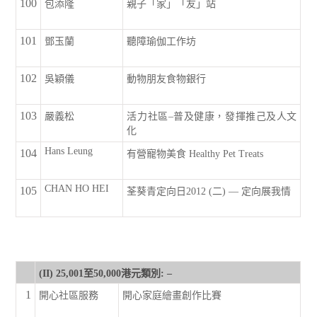
100
包添隆
親子「家」「友」站
101
鄧玉蘭
聽障瑜伽工作坊
102
吳穎儀
動物朋友食物銀行
103
嚴義松
活力社區–普及健康，發揮推己及人文
化
Hans Leung
104
有營寵物美食 Healthy Pet Treats
CHAN HO HEI
105
荃葵青定向日2012 (二) — 定向展我情
(II) 25,001至50,000港元類別: –
1
開心社區服務
開心家庭繪畫創作比賽