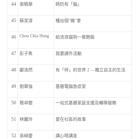
44
張曉華
師奶有「腦」
45
蘇潔清
種出個”機”會
Chou Chia Hung
46
給流浪貓狗一餐飽飯
47
彭子雋
我要課外活動
48
鄺浩然
有「祥」的世界 2 —獨立自主的生活
49
劉華強
基層電腦急症室
50
簡卓鏗
一站式基層家庭支援及輔導服務
51
林麗玲
愛在社區的故事
52
吳綽靈
講心唔講金