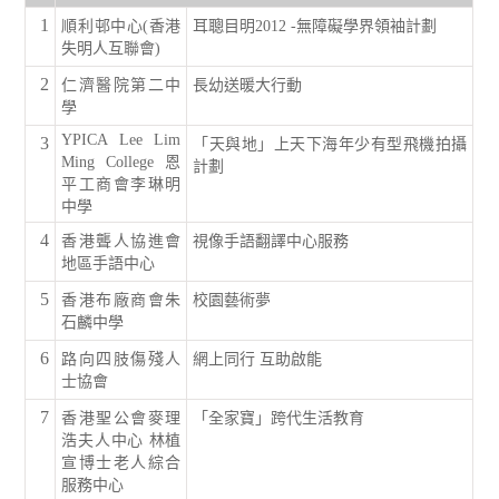
1
順利邨中心(香港
耳聰目明2012 -無障礙學界領袖計劃
失明人互聯會)
2
仁濟醫院第二中
長幼送暖大行動
學
YPICA Lee Lim
3
「天與地」上天下海年少有型飛機拍攝
Ming College 恩
計劃
平工商會李琳明
中學
4
香港聾人協進會
視像手語翻譯中心服務
地區手語中心
5
香港布廠商會朱
校園藝術夢
石麟中學
6
路向四肢傷殘人
網上同行 互助啟能
士協會
7
香港聖公會麥理
「全家寶」跨代生活教育
浩夫人中心 林植
宣博士老人綜合
服務中心