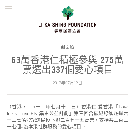
ENGLISH
繁體
简体
主頁
創辦緣起
理念願景
公益志業
新聞資訊
欺詐警示
新聞稿
63萬香港仁積極參與 275萬
並肩同行
票選出337個愛心項目
2012年07月12日
（香港，二○一二年七月十二日）香港仁 愛香港「Love
Ideas, Love HK 集思公益計劃」第三回合破紀錄獲超過六
十三萬名登記選民投下逾二百七十五萬票，支持共三百三
十七個#為本港社群服務的愛心項目。