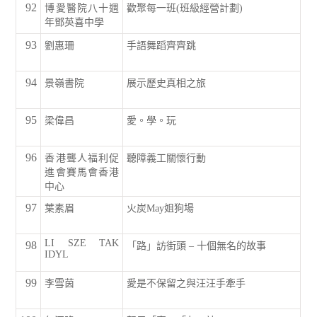
92
博愛醫院八十週
歡聚每一班(班級經營計劃)
年鄧英喜中學
93
劉惠珊
手語舞蹈齊齊跳
94
景嶺書院
展示歷史真相之旅
95
梁偉昌
愛。學。玩
96
香港聾人福利促
聽障義工關懷行動
進會賽馬會香港
中心
97
葉素眉
火炭May姐狗場
LI SZE TAK
98
「路」訪街頭 – 十個無名的故事
IDYL
99
李雪茵
愛是不保留之與汪汪手牽手