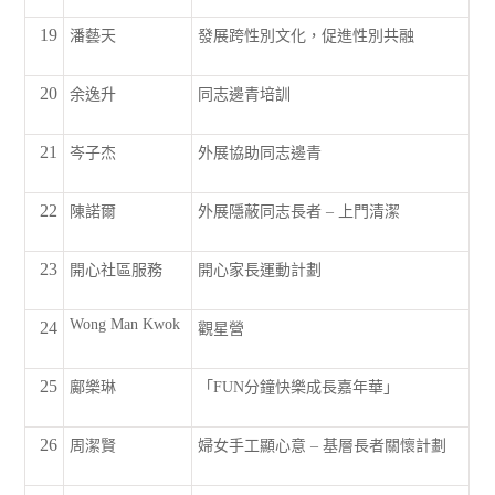
19
潘藝天
發展跨性別文化，促進性別共融
20
余逸升
同志邊青培訓
21
岑子杰
外展協助同志邊青
22
陳諾爾
外展隱蔽同志長者 – 上門清潔
23
開心社區服務
開心家長運動計劃
Wong Man Kwok
24
觀星營
25
鄺樂琳
「FUN分鐘快樂成長嘉年華」
26
周潔賢
婦女手工顯心意 – 基層長者關懷計劃