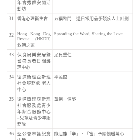
年會秀群安閒活
動坊
31
香港心理衞生會
五福臨門 – 送日常用品予殘疾人士計劃
Hong Kong Dog
Spreading the Word, Sharing the Love
32
Rescue (HKDR)
救狗之家
33
保良局樂安居暨
足負重任
耆盛長者日間護
理中心
34
循道衛理亞斯理
平民館
社會服務處 老人
中心
35
循道衛理亞斯理
童創一個夢
社會服務處青少
年綜合服務中心
–兒童及青少年服
務隊
36
聖公會林護紀念
能屈能「辛」．「富」予關懷暖萬心