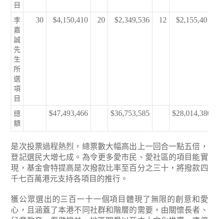
目
30
$4,150,410
20
$2,349,536
12
$2,155,401
李
嘉
誠
先
生
所
選
項
目
$47,493,466
$36,753,585
$28,014,380
總
額
是次投票過程熱烈，總票數大幅高出上一回合一點五倍，
登記選民大增七成。為令更多愛市民、愛社區的項目能實
現，基金會特提高是次撥款比率至百分之三十，將撥款四
千七百萬港元支持各項目的推行。
獲公眾選出的三百一十一個項目體現了無限的創意和愛
心，且涵蓋了本港不同社群和階層的需要，由關懷長者、