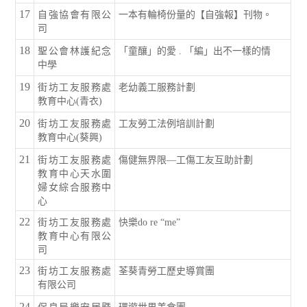
17
自強協會有限公
一本有輪椅份量的【自強報】刊物。
司
18
聖公會林護紀念
「童釀」的愛 . 「編」出不一樣的情
中學
19
街坊工友服務處
老幼義工服務計劃
教育中心(青衣)
20
街坊工友服務處
工友勞工法例培訓計劃
教育中心(葵興)
21
街坊工友服務處
傷健無界限—工傷工友互助計劃
教育中心天水圍
婦女綜合服務中
心
22
街坊工友服務處
快樂do re “me”
教育中心有限公
司
23
街坊工友服務處
荃葵青勞工歷史導賞團
有限公司
24