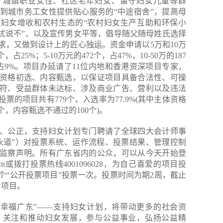
、城镇职业女性、社区老年妇女、留守妇女儿童等群
到城市务工女性提供贴心服务的“中途宿舍”，提高母
进妇女增收和农村生态的“农村妇女生产互助和环保小
骚扰说不”、以及宣传男女平等，倡导随父随母姓氏选择
求，又做到设计上的匠心独运。资金申请以5万和10万
25%；5-10万元的472个，占47%，10-50万的187
8个，占9%。项目办延请了11位内地和香港资深项目专家，
资格初选、内容甄选，以保证项目具备合法性、可操
符、受益群体未达标、涉及商业广告、营利以及违法
的项目共有779个，入选率为77.9%(其中主体资格
个，内容甄选不通过的100个)。
、公正，支持妇女计划专门聘请了全球四大会计师事
永道”）对投票系统、运作流程、投票结果、管理控制
监察声明。所有广东省内的公众，可以从今天开始登
n.org.cn或拨打投票热线4001096028，为自己喜爱的项目投
个“公开投票项目”投票一次。投票时间为期2周，截止
个项目。
 幸福广东”——支持妇女计划，将带动更多的社会资
，关注和推动妇女发展，参与公益事业，弘扬公益精