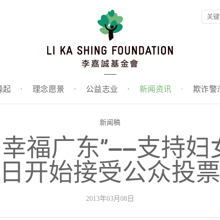
缘起
·
理念愿景
·
公益志业
·
新闻资讯
·
欺诈警
新闻稿
 幸福广东”——支持妇
日开始接受公众投
2013年03月08日