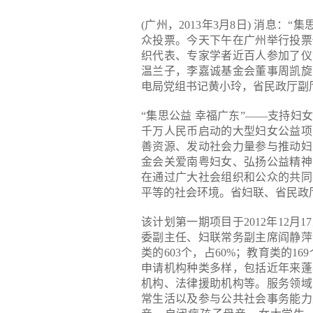
(广州，2013年3月8日) 消息：
众投票。今天下午在广州举行投票
织代表、专家学者近百人参加了仪
温兰子，李嘉诚基金会董事周凯旋
电局党组书记黄小玲，省民政厅副
“集思公益 幸福广东”——支持
千万人民币启动的大型妇女公益项
善资源、发动社会力量参与推动妇
金会关爱南粤妇女、弘扬公益精神
在通过广大社会组织和公众的共同
平等的社会环境。省妇联、省民政
该计划第一期项目于2012年12月
委副主任、妇联常务副主席阎静萍
类的603个，占60%；教育类的1
申请机构种类多样，包括近年来蓬
机构、法律援助机构等。服务领域
常生活以及参与公共社会事务能力