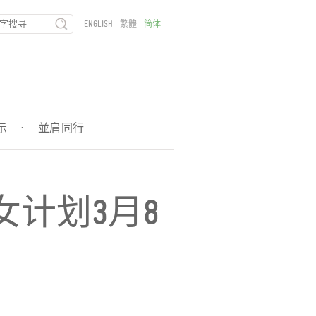
ENGLISH
繁體
简体
示
·
並肩同行
女计划3月8
票