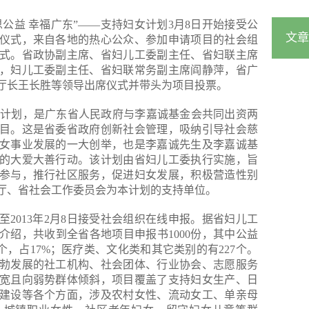
“集思公益 幸福广东”——支持妇女计划3月8日开始接受公
文章
仪式，来自各地的热心公众、参加申请项目的社会组
式。省政协副主席、省妇儿工委副主任、省妇联主席
，妇儿工委副主任、省妇联常务副主席阎静萍，省广
厅长王长胜等领导出席仪式并带头为项目投票。
妇女计划，是广东省人民政府与李嘉诚基金会共同出资两
目。这是省委省政府创新社会管理，吸纳引导社会慈
女事业发展的一大创举，也是李嘉诚先生及李嘉诚基
的大爱大善行动。该计划由省妇儿工委执行实施，旨
参与，推行社区服务，促进妇女发展，积极营造性别
厅、省社会工作委员会为本计划的支持单位。
17至2013年2月8日接受社会组织在线申报。据省妇儿工
介绍，共收到全省各地项目申报书1000份，其中公益
69个，占17%；医疗类、文化类和其它类别的有227个。
勃发展的社工机构、社会团体、行业协会、志愿服务
宽且向弱势群体倾斜，项目覆盖了支持妇女生产、日
建设等各个方面，涉及农村女性、流动女工、单亲母