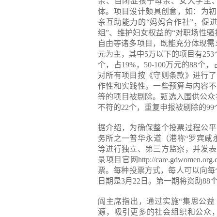
亲、自闭症孩子母亲、女大学生
体。项目设计颇具创意，如：为初
亲互助能力的“妈妈合作社”，促
组”、维护妇女权益的“对职场性
自由等诸多项目，既能充分体现需
元为主，其中5万以下的项目有253个，占
个，占19%，50-100万元的8
对所有项目按《守则条款》进行了
作性和实践性。一些预算与内容不
等的项目被剔除。甄选入围供公众投票
不符的22个，重复申报被剔除的99
据介绍，为确保整个投票过程公平
务所之一普华永道（港称“罗宾咸
等进行独立、第三方监察，并发表
录项目官网http://care.gdwome
票。每种投票方式，每人可以向每
日期是3月22日。第一期将资助88
阎主席指出，通过实施“集思公益
源，吸引更多的社会组织和公众