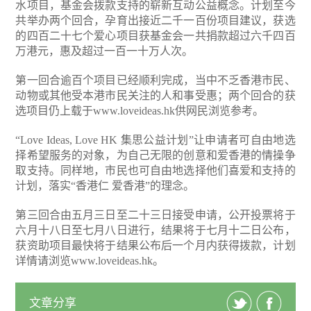
水项目，基金会拨款支持的崭新互动公益概念。计划至今
共举办两个回合，孕育出接近二千一百份项目建议，获选
的四百二十七个爱心项目获基金会一共捐款超过六千四百
万港元，惠及超过一百一十万人次。
第一回合逾百个项目已经顺利完成，当中不乏香港市民、
动物或其他受本港市民关注的人和事受惠；两个回合的获
选项目仍上载于
www.loveideas.hk
供网民浏览参考。
“Love Ideas, Love HK 集思公益计划”让申请者可自由地选
择希望服务的对象，为自己无限的创意和爱香港的情操争
取支持。同样地，市民也可自由地选择他们喜爱和支持的
计划，落实“香港仁 爱香港”的理念。
第三回合由五月三日至二十三日接受申请，公开投票将于
六月十八日至七月八日进行，结果将于七月十二日公布，
获资助项目最快将于结果公布后一个月内获得拨款，计划
详情请浏览
www.loveideas.hk
。
文章分享