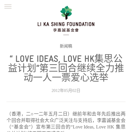
ENGLISH
繁體
简体
主页
创办缘起
理念愿景
公益志业
新闻资讯
欺诈警示
新闻稿
“ LOVE IDEAS, LOVE HK集思公
並肩同行
益计划”第三回合继续全力推
动一人一票爱心选举
2012年05月02日
（香港，二○一二年五月二日）继前年和去年先后推出两
个回合并取得社会大众广泛关注与支持后，李嘉诚基金会
（“基金会”）宣布第三回合的“Love Ideas, Love HK 集思