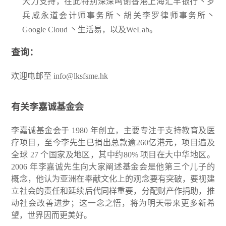
大力支持，在此特别深深鸣谢香港上海汇丰银行丶罗
兵咸永道会计师事务所丶胡关李罗律师事务所丶
Google Cloud 丶生活易，以及WeLab。
查询：
欢迎电邮至
info@lksfsme.hk
有关李嘉诚基金会
李嘉诚基金会于 1980 年创立，主要专注于支持教育及医
疗项目，至今李先生已捐出总款逾260亿港元，项目遍及
全球 27 个国家及地区，其中约80% 项目在大中华地区。
2006 年李嘉诚先生向大家阐述基金会是他第三个儿子的
概念，他认为亚洲在奉献文化上的观念要有突破，要视建
立社会的责任和延续后代同样重要，分配财产作捐助，推
动社会改善进步；这一念之悟，将为明天带来更多新希
望，世界因而更美好。