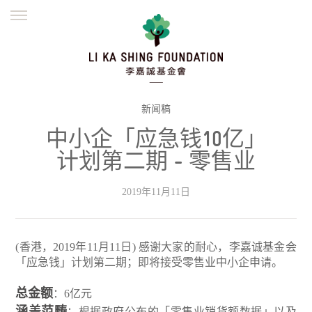
ENGLISH
繁體
简体
主页
创办缘起
理念愿景
公益志业
新闻资讯
欺诈警示
新闻稿
中小企「应急钱10亿」
並肩同行
计划第二期 - 零售业
2019年11月11日
(香港，2019年11月11日) 感谢大家的耐心，李嘉诚基金会
「应急钱」计划第二期；即将接受零售业中小企申请。
总金额
：6亿元
涵盖范畴
：根据政府公布的「零售业销货额数据」以及