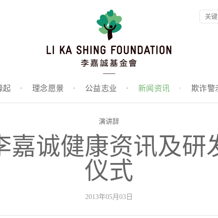
缘起
·
理念愿景
·
公益志业
·
新闻资讯
·
欺诈警
演讲辞
李嘉诚健康资讯及研
仪式
2013年05月03日