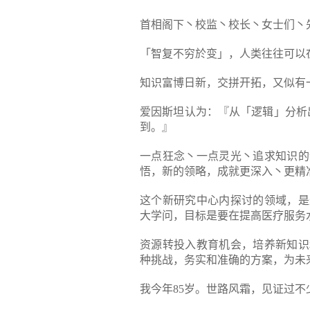
首相阁下丶校监丶校长丶女士们丶
「智复不穷於变」，人类往往可以
知识富博日新，交拼开拓，又似有
爱因斯坦认为：『从「逻辑」分析
到。』
一点狂念丶一点灵光丶追求知识的
悟，新的领略，成就更深入丶更精
这个新研究中心内探讨的领域，是
大学问，目标是要在提高医疗服务
资源转投入教育机会，培养新知识
种挑战，务实和准确的方案，为未
我今年85岁。世路风霜，见证过