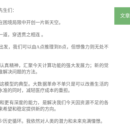
先生们：
文章
在困境局限中开创一片新天空。
一道，穿透贯之相连 。
出发，我们可以由A点推理到B点，但想像力则无处不
认真精神，汇聚今天计算功能的强大发展力；新的觉
准解决问题的方法。
这模型的典型。大数据革命不单只是可以改善生活的
水准的同时，减轻医疗成本的重担。
和更有深度的能力，是解决我们今天因资源不足的各
来希望和稳定提供新的方向。
不少历史循环。我依然对人类的潜力和未来充满憧憬。