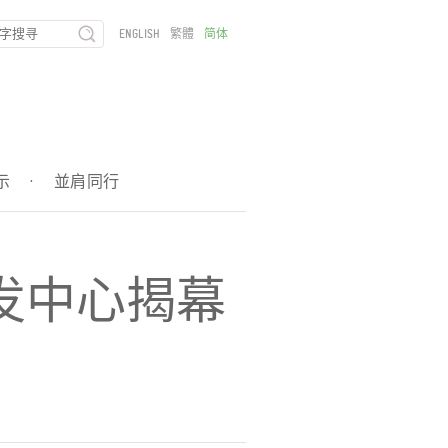
ENGLISH
繁體
简体
示
·
並肩同行
发中心揭幕