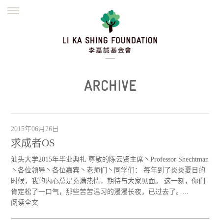
ENGLISH
繁體
简体
主页
创办缘起
理念愿景
公益志业
新闻资讯
欺诈警示
ARCHIVE
並肩同行
2015年06月26日
求成者OS
汕头大学2015年毕业典礼 尊敬的陈云贤主席丶Professor Shechtman
丶各位领导丶各位嘉宾丶老师们丶同学们： 每年到了炎炎夏日的
时候，我的内心总是充满热情，期待与大家见面。 这一刻，你们
肯定松了一口气，那些苦苦温习的漫漫长夜，已过去了。...
阅读全文