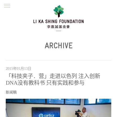
ENGLISH
繁體
简体
主页
创办缘起
理念愿景
公益志业
新闻资讯
欺诈警示
ARCHIVE
並肩同行
2015年01月13日
「科技夹子．营」走进以色列 注入创新
DNA没有教科书 只有实践和参与
新闻稿