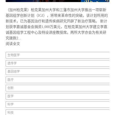
（加州柏克莱）柏克莱加州大学和三藩市加州大学推出一项崭新
基因组学创新计划（IGI），将带来革命性的突破。该计划所用的
新技术，已为基因治疗和遗传疾病研究开辟了新治疗策略。 新计
划获李嘉诚基金会捐资1,000万美元，在柏克莱加州大学建立李嘉
诚基因组学工程中心及特设讲座教授席。两所大学亦会为有关研
究拨款2...
阅读全文
生物医学
遗传学
基因组学
医疗
创新
医学
科学
科技