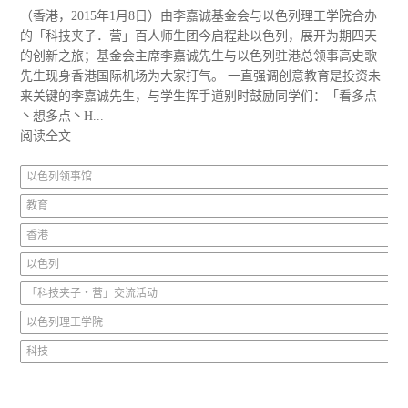
（香港，2015年1月8日）由李嘉诚基金会与以色列理工学院合办
的「科技夹子．营」百人师生团今启程赴以色列，展开为期四天
的创新之旅；基金会主席李嘉诚先生与以色列驻港总领事高史歌
先生现身香港国际机场为大家打气。 一直强调创意教育是投资未
来关键的李嘉诚先生，与学生挥手道别时鼓励同学们：「看多点
丶想多点丶H...
阅读全文
以色列领事馆
教育
香港
以色列
「科技夹子‧营」交流活动
以色列理工学院
科技