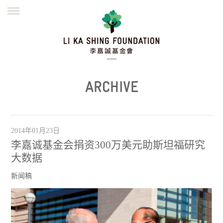
ENGLISH
繁體
简体
主页
创办缘起
理念愿景
公益志业
新闻资讯
欺诈警示
ARCHIVE
並肩同行
2014年01月23日
李嘉诚基金会捐资300万美元助斯坦福研究
大数据
新闻稿