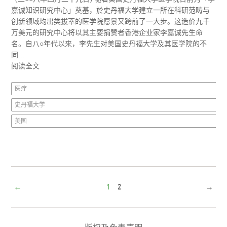
嘉诚知识研究中心」奠基，於史丹福大学建立一所在科研范畴与
创新领域均出类拔萃的医学院愿景又跨前了一大步。这造价九千
万美元的研究中心将以其主要捐赞者香港企业家李嘉诚先生命
名。自八○年代以来，李先生对美国史丹福大学及其医学院的不
同...
阅读全文
医疗
史丹福大学
美国
←
1
2
→