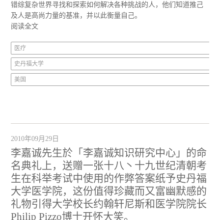
错综复杂世界寻找和探索如何解决各种挑战的人，他们知道推己
及人是高尚力量的基准，并以此衡量自己。
阅读全文
医疗
史丹福大学
美国
2010年09月29日
李嘉诚先生於「李嘉诚知识研究中心」的命
名典礼上，送赠一张十八丶十九世纪清朝考
生在科举考试中使用的作弊答案纸予史丹福
大学医学院，这份值得珍藏而又富幽默感的
礼物引得大学校长约翰轩尼斯和医学院院长
Philip Pizzo博士开怀大笑。