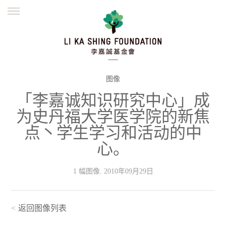
ENGLISH
繁體
简体
主页
创办缘起
理念愿景
公益志业
新闻资讯
欺诈警示
图像
「李嘉诚知识研究中心」成
並肩同行
为史丹福大学医学院的新焦
点丶学生学习和活动的中
心。
1 幅图像. 2010年09月29日
<
返回图像列表