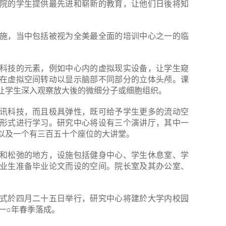
院的学生提供最先进和崭新的教育，让他们日後将知
。
施，当中包括被视为全美最全面的培训中心之一的临
科技的元素，例如中心内的虚拟现实设备，让学生窥
在虚拟空间转动以显示脑部不同部分的立体头颅。课
让学生深入观察放大後的微细分子或细胞组织。
讯科技，而且极具弹性，既可给予学生更多的流动空
形式进行学习。研究中心将设有三个演讲厅，其中一
以及一个有三百五十个座位的大讲堂。
和松弛的地方，设施包括健身中心、学生休息室、学
业生准备毕业论文而设的空间。院长室及其办公室、
式於四月二十五日举行，研究中心将建於大学内校园
二○一○年春季落成。