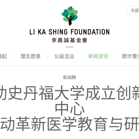
缘起
·
理念愿景
·
公益志业
·
新闻资讯
·
欺诈警
新闻稿
助史丹福大学成立创
中心
动革新医学教育与