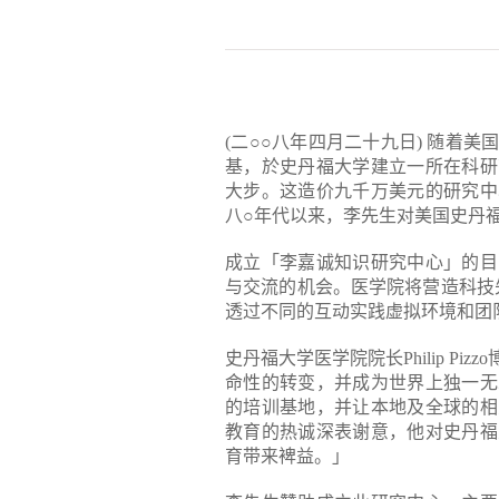
(二○○八年四月二十九日) 随着
基，於史丹福大学建立一所在科研
大步。这造价九千万美元的研究中
八○年代以来，李先生对美国史丹
成立「李嘉诚知识研究中心」的目
与交流的机会。医学院将营造科技
透过不同的互动实践虚拟环境和团
史丹福大学医学院院长Philip P
命性的转变，并成为世界上独一无
的培训基地，并让本地及全球的相
教育的热诚深表谢意，他对史丹福
育带来裨益。」