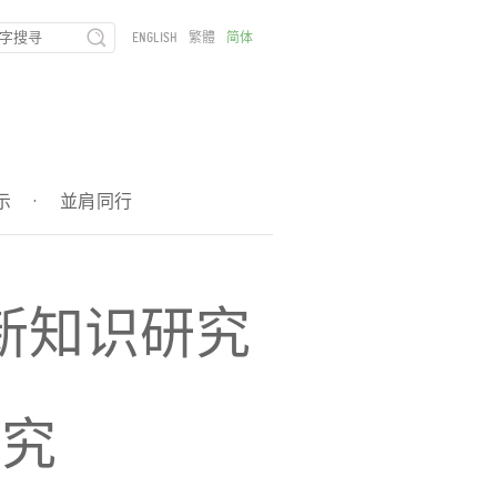
ENGLISH
繁體
简体
示
·
並肩同行
新知识研究
研究