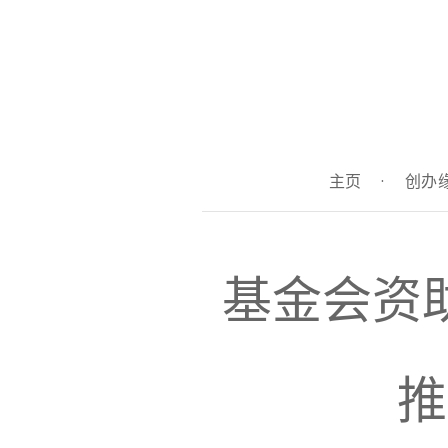
主页
·
创办
基金会资
推