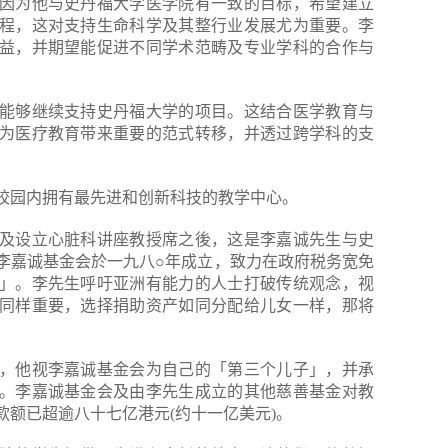
因为他与史丹福大学医学院有一致的目标，希望建立
程，这对支持生命科学及其整行业发展尤为重要。李
益，并期望能促进不同学术范畴及专业学科的合作与
能够继续支持史丹福大学的项目。这结合医学教育与
为医疗教育带来重要的范式转移，并透过跨学科的支
校园内拥有最先进和创新科技的教学中心。
及设立心脏科讲座教授席之後，这是李嘉诚先生与史
李嘉诚基金会於一九八○年成立，致力在政府税务宽免
」。李先生呼吁亚洲有能力的人士打破传统观念，视
同样重要，选择捐助资产如同分配给儿女一样，那将
，他视李嘉诚基金会为自己的「第三个儿子」，并承
。李嘉诚基金会及由李先生成立的其他慈善基金对教
额已超逾八十七亿港元(约十一亿美元)。