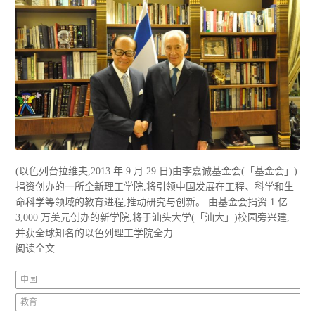
(以色列台拉维夫,2013 年 9 月 29 日)由李嘉诚基金会(「基金会」)
捐资创办的一所全新理工学院,将引领中国发展在工程、科学和生
命科学等领域的教育进程,推动研究与创新。 由基金会捐资 1 亿
3,000 万美元创办的新学院,将于汕头大学(「汕大」)校园旁兴建,
并获全球知名的以色列理工学院全力...
阅读全文
中国
教育