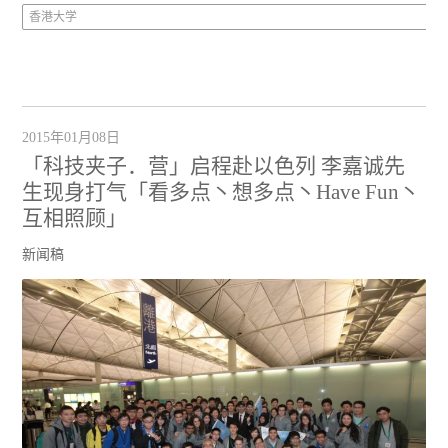
香港大学
2015年01月08日
「科技夹子．营」启程赴以色列 李嘉诚先
生现身打气「看多点丶想多点丶Have Fun丶
互相照顾」
新闻稿