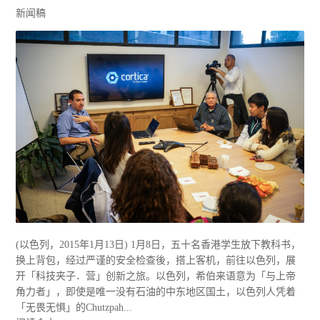
新闻稿
(以色列，2015年1月13日) 1月8日，五十名香港学生放下教科书，
换上背包，经过严谨的安全检查後，搭上客机，前往以色列，展
开「科技夹子．营」创新之旅。以色列，希伯来语意为「与上帝
角力者」，即使是唯一没有石油的中东地区国土，以色列人凭着
「无畏无惧」的Chutzpah...