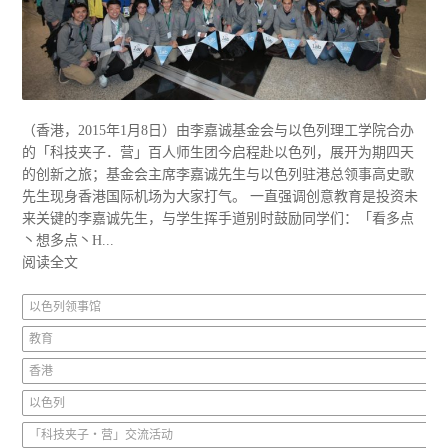
（香港，2015年1月8日）由李嘉诚基金会与以色列理工学院合办
的「科技夹子．营」百人师生团今启程赴以色列，展开为期四天
的创新之旅；基金会主席李嘉诚先生与以色列驻港总领事高史歌
先生现身香港国际机场为大家打气。 一直强调创意教育是投资未
来关键的李嘉诚先生，与学生挥手道别时鼓励同学们：「看多点
丶想多点丶H...
阅读全文
以色列领事馆
教育
香港
以色列
「科技夹子‧营」交流活动