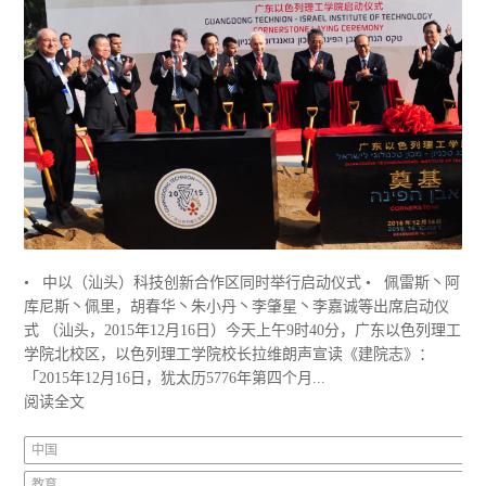
• 中以（汕头）科技创新合作区同时举行启动仪式 • 佩雷斯丶阿
库尼斯丶佩里，胡春华丶朱小丹丶李肇星丶李嘉诚等出席启动仪
式 （汕头，2015年12月16日）今天上午9时40分，广东以色列理工
学院北校区，以色列理工学院校长拉维朗声宣读《建院志》：
「2015年12月16日，犹太历5776年第四个月...
阅读全文
中国
教育