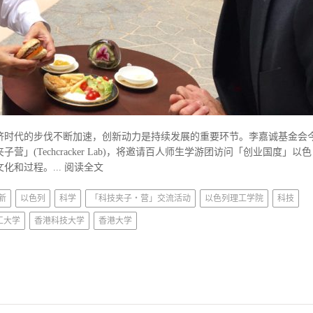
知识经济时代的步伐不断加速，创新动力是持续发展的重要环节。李嘉诚基金会
」(Techcracker Lab)，将邀请百人师生学游团访问「创业国度」以色
化和过程。...
阅读全文
新
以色列
科学
「科技夹子‧营」交流活动
以色列理工学院
科技
工大学
香港科技大学
香港大学