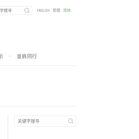
ENGLISH
繁體
简体
示
·
並肩同行