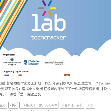
世界大战后,著名物理学家爱因斯坦于1923 年来到以色列海法,成立第一个Technio
持「以色列理工学院」造福全人类,他在校园内还种下了一株华盛顿棕榈树,并说:
。」随着「爱...
阅读全文
色列
科学
「科技夹子‧营」交流活动
以色列理工学院
科技