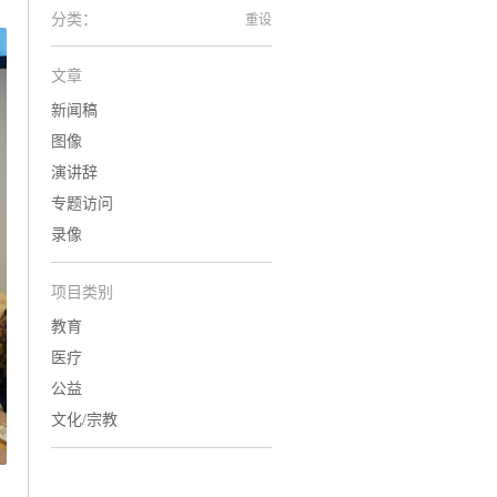
分类：
重设
文章
新闻稿
图像
演讲辞
专题访问
录像
项目类别
教育
医疗
公益
文化/宗教