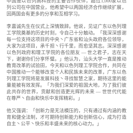
中国是以色列高科技的主要合作伙伴，超过1,000家以色
列公司在中国营业，他希望中以两国经济合作继续扩展，
因两国会有更多的分享和互相学习。
李嘉诚先生在仪式上深情致辞。他说，见证广东以色列理
工学院奠基的历史时刻，令自己十分触动。「我深深感谢
每一位支持这项目的中央丶广东省和汕头政府各位领导，
大家为这项目，承千担丶行千里，而愈坚其志。深深感谢
以色列政府和理工学院的各位朋友 — 世之君子，志在天
下，谢谢你们分享怀璧。」他认为，汕头大学一直是推动
教育改革的试验田，今天和以色列理工学院合作，共同在
中国推动一个能够改变个人和民族未来的改革，广东以色
列理工学院将是发展科技丶寻找智慧之家，期待这里的能
量能被有效发挥。「为我们深爱的祖国大地，为了我们彼
此共存的世界，贡献和创造更光辉的未来 — 世世代代能
在尊严丶自由和快乐中发挥精彩。」
他又强调：「创新力是无法模压的，只有通过有内涵的教
育和健全法制，才可期待创新能力和创新信心，成为打造
自主丶公平丶快乐和丰盛未来的核心动力。」