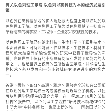
有关以色列理工学院
以色列以高科技为本的经济发展引
擎
以色列在高科技领域的惊人崛起很大程度上可以归功於以
色列理工学院。以色列理工学院为以色列贡献了一批富有
革新精神的科学家丶工程师丶企业家和突破性的技术。
以色列理工学院已在纳米科技丶生命科学丶干细胞技术丶
水资源管理丶可持续能源丶信息技术丶生物技术丶材料工
程和航太航空等前瞻性领域的研究中获得了世界性的声
誉。它是世界上仅有的十所具备制造和发射卫星能力的大
学之一，也是世界上仅有的五所包含医学院丶并能推动生
物技术丶药品发展和干细胞领域研究迅速进步的机构之
一。
谷歌丶微软丶IBM丶高通丶雅虎丶惠普等全球知名公司都
在以色列理工学院校园内或者校园附近建立了机构，以便
可以利用学院师生的研究力量。在一项2013年8月的彭博
社排名报告中，以色列理工学院在“培育技术领域CEO的
十所大学”中排名第七，也是上榜的唯一一所美国以外的