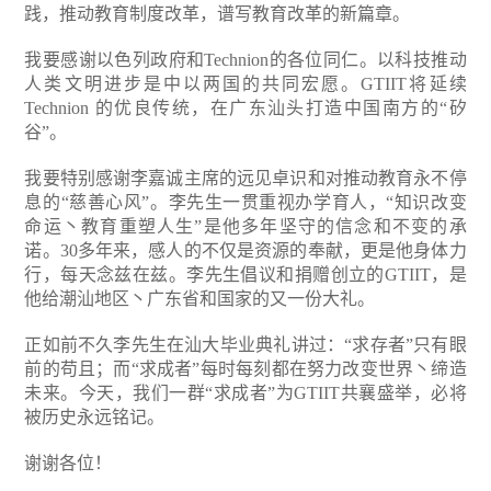
践，推动教育制度改革，谱写教育改革的新篇章。
我要感谢以色列政府和Technion的各位同仁。以科技推动
人类文明进步是中以两国的共同宏愿。GTIIT将延续
Technion 的优良传统，在广东汕头打造中国南方的“矽
谷”。
我要特别感谢李嘉诚主席的远见卓识和对推动教育永不停
息的“慈善心风”。李先生一贯重视办学育人，“知识改变
命运丶教育重塑人生”是他多年坚守的信念和不变的承
诺。30多年来，感人的不仅是资源的奉献，更是他身体力
行，每天念兹在兹。李先生倡议和捐赠创立的GTIIT，是
他给潮汕地区丶广东省和国家的又一份大礼。
正如前不久李先生在汕大毕业典礼讲过：“求存者”只有眼
前的苟且；而“求成者”每时每刻都在努力改变世界丶缔造
未来。今天，我们一群“求成者”为GTIIT共襄盛举，必将
被历史永远铭记。
谢谢各位！