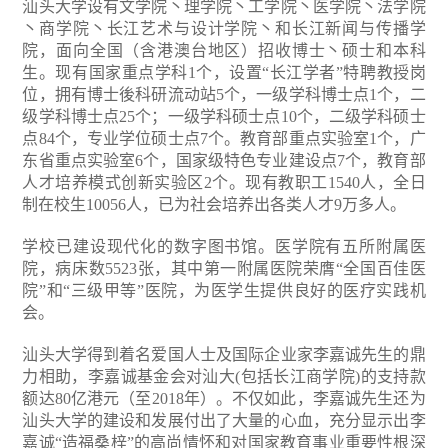
汕头大学设有文学院丶理学院丶工学院丶医学院丶法学院
丶商学院丶长江艺术与设计学院丶和长江新闻与传播学
院，面向全国（含港澳台地区）招收博士丶硕士和本科
生。现有国家重点学科1个，设置“长江学者”特聘教授岗
位，拥有博士後科研流动站5个，一级学科博士点1个，二
级学科博士点25个；一级学科硕士点10个，二级学科硕士
点84个，专业学位硕士点7个。教育部重点实验室1个，广
东省重点实验室6个，国家级特色专业建设点7个，教育部
人才培养模式创新实验区2个。现有教职工1540人，全日
制在校生10056人，已为社会培养出各类人才9万多人。
学校已建设现代化的数字图书馆。医学院有五所附属医
院，病床数5523张，其中第一附属医院荣膺“全国百佳医
院”和“三级甲等”医院，为医学生提供良好的医疗实践机
会。
汕头大学得到着名爱国人士及国际企业家李嘉诚先生的鼎
力相助，李嘉诚基金会对汕大(包括长江商学院)的支持款
额达80亿港元（至2018年）。不仅如此，李嘉诚先生还为
汕头大学的建设和发展付出了大量的心血，充分显示出李
嘉诚“造福桑梓”的高尚情怀和对国家教育事业重要性根深