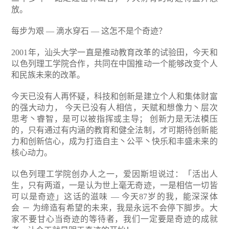
放。
每步为艰 — 滴水穿石 — 这怎不是个奇迹？
2001年，汕头大学一直是推动教育改革的试验田，今天和
以色列理工学院合作，共同在中国推动一个能够改变个人
和民族未来的改革。
今天已没有人再怀疑，科技和创新是建立个人和集体财富
的强大动力，
今天已没有人相信，天赋和想像力丶层次
思考丶睿智，是可以被指挥或主导；
创新力是无法模压
的，只有通过有内涵的教育和健全法制，才可期待创新能
力和创新信心，成为打造自主丶公平丶快乐和丰盛未来的
核心动力。
以色列理工学院创办人之一，爱因斯坦说过：「活出人
生，只有两道，一是认为世上毫无奇迹，一是相信一切皆
可以是奇迹」这话的滋味 — 今天87岁的我，能深深体
会 － 为缔造有希望的未来，我是永远不会停下脚步。大
家不要甘心当奇迹的等待者，我们一定要是奇迹的成就