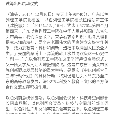
诚等出席启动仪式
（汕头，2015年12月16日）今天上午9时40分，广东以色
列理工学院北校区，以色列理工学院校长拉维朗声宣读
《建院志》：「2015年12月16日，犹太历5776年第四个月
第四天，广东以色列理工学院在中华人民共和国广东省汕
头市奠基，我们深感荣幸。秉承着求索知识丶追寻真理和
探究未知的精神，两个古老而伟大的国家建立友好合作关
系，致力於教育丶科研和创新，造福中以两国人民及全人
类。」美丽的桑浦山丶奔流的韩江水共同欢庆这一历史性
时刻 — 广东以色列理工学院在这里举行筹设启动仪式，
又一所大学从潮汕大地振翅欲飞。这是广东省丶汕头市实
施创新驱动发展战略的重大举措，是落实《中以创新合作
三年行动计划》的具体行动，将对促进汕头丶粤东乃至广
东的高等教育发展，深化中以科技丶教育丶文化的全方位
合作交流发挥积极作用。
以色列前总统佩雷斯，以色列国会议员丶科技与空间部部
长阿库尼斯，以色列国会议员丶科技与空间部前部长佩
里，以色列驻广州总领事馆总领事安亚杰，以色列理工学