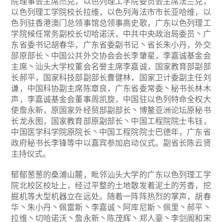
院理事会主席杰克，以色列理工学院委员会主席法兰克，
以色列理工学院校长拉维，以色列海法市市长亚哈维，以
色列驻香港澳门总领事馆总领事高史歌，广东以色列理工
学院候任常务副校长切哈诺沃，中共中央政治局委员丶广
东省委书记胡春华，广东省委副书记丶省长朱小丹，外交
部原部长丶中国公共外交协会会长李肇星，李嘉诚基金会
主席丶汕头大学校董会名誉主席李嘉诚，国家教育部副部
长郝平，国家科技部副部长曹健林，国家卫计委副主任刘
谦，中国科协副主席陈章良，广东省委常委丶秘书长林木
声，李嘉诚基金会董事周凯旋，中国驻以色列特命全权大
使詹永新，原国家外经贸部副部长丶博鳌亚洲论坛原秘书
长龙永图，国家教育部原副部长丶中国工程院院士韦钰，
中国医学科学院原院长丶中国工程院院士巴德年，广东省
政府秘书长李锋等中以嘉宾参加启动仪式。副省长陈云贤
主持仪式。
郁郁葱葱的桑浦山麓，毗邻汕头大学的广东以色列理工学
院北校区校址上，经过平整的土地散发着泥土的芳香，挖
掘机等大型机器立在远处。随着一阵阵热烈的掌声，胡春
华丶朱小丹丶佩雷斯丶李嘉诚丶阿库尼斯丶佩里丶郝平丶
拉维丶切哈诺沃丶詹永新丶陈茂辉丶郑人豪丶李剑阁和宋