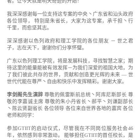
者。让今天就是明天奇迹的开始！
我深深感谢每一位支持这专案的中央丶广东省和汕头政府
各位领导， 特别是朱省长，大家为这专案，承千担丶行
千里，而愈坚其志。
深深感谢以色列政府和理工学院的各位朋友 － 世之君
子，志在天下，谢谢你们分享怀璧。
广东以色列理工学院，将是发展科技，寻找智慧之家；期
待这里的能量能被有效发挥－为我们深爱的祖国大地，为
了我们彼此共存的世界，贡献和创造更光辉的未来 — 世
世代代能在尊严丶自由和快乐中发挥精彩。谢谢大家。
李剑阁先生演辞
尊敬的佩雷斯前总统丶阿库尼斯部长
尊
敬的李嘉诚主席 尊敬的朱小丹省长丶郝平丶刘谦副部长
丶陈云贤副省长
各位领导
各位来自世界各地的嘉宾
各位
老师和同学：
参加GTIIT的启动仪式，尽管我在不同岗位服务社会46
年，依然感到非常激动。 能够担任GTIIT的首任校长，是