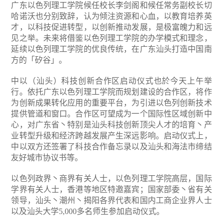
广东以色列理工学院候任校长李剑阁和候任常务副校长切
哈诺沃也分别致辞，认为倾注资源和心血，以教育培养英
才，以科技促进转型，以创新推动发展，是极富魄力和远
见之举。未来将借鉴以色列理工学院的办学模式和理念，
延续以色列理工学院的优良传统，在广东汕头打造中国南
方的「矽谷」。
中以（汕头）科技创新合作区启动仪式也於今天上午举
行。依托广东以色列理工学院而规划建设的合作区，将作
为创新成果转化应用的重要平台，为引进以色列创新技术
提供管道和窗口。合作区可望成为一个国际性区域创新中
心，对广东省丶特别是汕头科技创新顶尖人才的培育丶产
业转型升级和经济跨越发展产生深远影响。启动仪式上，
中以双方还签署了科技合作备忘录以及汕头和海法市缔结
友好城市协议书等。
以色列政界丶商界有关人士，以色列理工学院高层，国际
学界有关人士，香港等地区特邀嘉宾；国家部委丶省有关
领导，汕头丶潮州丶揭阳各界代表和国内工商企业界人士
以及汕头大学5,000多名师生参加启动仪式。