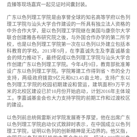
垚臻等现场嘉宾一起见证时间囊封装。
广东以色列理工学院是由享誉全球的知名高等学府以色列
理工学院与汕头大学合作建设的一所具有独立法人资格的
中外合作大学，是以色列理工学院继在美国与康奈尔大学
联合创建雅各布研究院之後，与外国合作办学的第二所学
校，也是以色列理工学院第一次在以色列以外建立包括本
科教育的学校。2013年9月，在李嘉诚先生及李嘉诚基金
会的倾力推动下，最终促成以色列理工学院与汕头大学合
作创建广东以色列理工学院。今年4月9日，教育部批准筹
设广东以色列理工学院。学院筹建工作得到省丶市的全力
支持，两级政府拨款9亿元和623.45亩土地，支持广东以
色列理工学院的校园初期建设和营运，建筑面积9万平方
米的北校区建设已於10月份开始启动，计划2016年主体竣
工。李嘉诚基金会也大力支持学院的前期工作和过渡校区
的建设。
以色列前总统佩雷斯对学院发展寄予厚望，他在出席广东
以色列理工学院启动仪式致辞时表示，在中国成立以色列
理工学院，证明以色列的创新精神是无边界的。他又指，