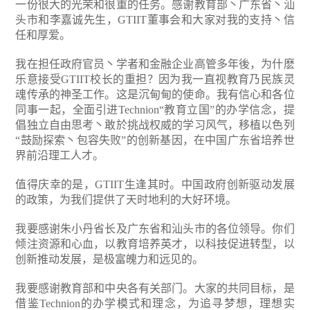
一份很大的光荣和很重的任务。感谢教育部丶广东省丶汕
头市和李嘉诚先生，GTIIT董事会和大家对我的支持丶信
任和厚爱。
我在担任政府官员丶学者和金融企业高管多年後，为什麽
乐意接受GTIIT校长的重担？因为我一直视教育乃民族灵
魂传承的神圣工作。这是沉甸甸的使命。我有信心和各位
同事一起，全面引进Technion“教育立国”的办学信念，提
倡独立自由思考丶敢於挑战权威的学习风气，移植以色列
“鼓励探索丶包容失败”的创新基因，在中国广东省培养世
界前沿理工人才。
值得庆幸的是，GTIIT生逢其时。中国政府创新驱动发展
的政策，为我们提供了天时地利的大好环境。
我要感谢朱小丹省长及广东省和汕头市的各位领导。你们
倾注资源和心血，以教育培养英才，以科技促进转型，以
创新推动发展，是极富魄力和远见的。
我要感谢教育部和中央各有关部门。大家的共同目标，是
借鉴Technion的办学模式和理念，为追寻梦想，理想实