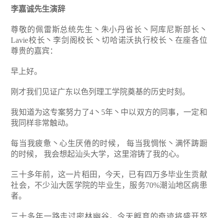
李嘉诚先生演辞
尊敬的佩雷斯总统先生丶朱小丹省长丶阿库尼斯部长丶
Lavie校长丶李剑阁校长丶切哈诺沃执行校长丶在座各位
尊贵的嘉宾：
早上好。
刚才我们见证广东以色列理工学院奠基的历史时刻。
我知道为这专案努力了4丶5年丶中以双方的同事，一定和
我同样非常触动。
每当我疲惫丶心生厌倦的时候，
每当我惆怅丶满怀踌蹰
的时候，
我会想起汕头大学，这里溶铸了我的心。
三十多年前，这一片稻田，今天，已有四万多毕业生贡献
社会，不少汕大医学院的毕业生，服务70%潮汕地区病患
者。
三十多年一路走过密林幽谷，今天孵育的奇迹将盛开怒