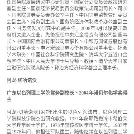
任国务院发展研究中心研究员丶国家计划委员会政策研究
室副主任丶国家经济贸易委员会政策法规司副司长丶司长
丶国务院证券委员会办公室主任丶中国证券监督管理委员
会副主席丶常务副主席丶国务院经济体制改革办公室副主
任丶国务院发展研究中心副主任。2008年8月以後离开政
府机关进入企业，先後担任中央汇金投资有限公司副董事
长丶中国国际金融有限公司董事长丶申银万国证券股份有
限公司董事长丶申万宏源证券股份有限公司董事长。社会
学术职务：中国社会科学院研究生院丶清华大学五道口金
融学院丶中国人民大学博士生导师丶教授丶清华大学国家
金融研究院联席院长丶孙冶方经济科学基金会理事长。
阿龙·切哈诺沃
广东以色列理工学院常务副校长丶2004年诺贝尔化学奖得
主
阿龙·切哈诺沃1947年出生於以色列海法市，以色列理工
学院科技学院杰出研究教授。1971年获耶路撒冷市希伯莱
大学理学硕士学位，1973年获该校医学博士学位。1937年
至1976年间，他担任军队医生，随後继续在以色列理工学