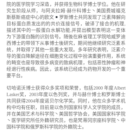
院的医学院学习深造，并获得生物科学博士学位。他在研
究生阶段从师，与阿夫拉姆·赫什科博士丶美国费城福克
斯蔡斯癌症中心的欧文
罗斯博士共同发现了泛素降解向
目标蛋白质发出的的共价连接信号，破译了接合的机理,
描述其中的一般蛋白水解功能,并提出模型表明这一变体
为下游蛋白酶的识别信号。随後在麻省理工学院哈威罗迪
西博士的带领下从事博士後研究，期间他继续研究泛素系
统，并取得了其他一些重大发现。多年研究表明，泛素介
导的蛋白降解途径在细胞变化过程中扮演重要作用，系统
的畸变也是导致很多病变的致病机理，包括恶性肿瘤和神
经退行性疾病。因此，该系统已经成为药物开发的一个重
要平台。
切哈诺沃博士获得众多奖项和荣誉，包括2000 年度Albert
Lasker奖，2003年度以色列奖，并与赫什博士和罗斯博士
共同获得2004年度诺贝尔化学奖。同时，他在众多学术机
构中均有任职，目前是以色列国家科学人文学院的成员，
并在美国艺术与科学院丶美国哲学协会，美国国家科学院
丶医学研究所任外籍研究员，也是梵蒂冈宗座科学院丶中
国科学院和俄罗斯科学院的外籍院士。