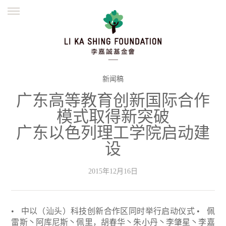
ENGLISH
繁體
简体
主页
创办缘起
理念愿景
公益志业
新闻资讯
欺诈警示
新闻稿
广东高等教育创新国际合作
並肩同行
模式取得新突破
广东以色列理工学院启动建
设
2015年12月16日
• 中以（汕头）科技创新合作区同时举行启动仪式
• 佩
雷斯丶阿库尼斯丶佩里，胡春华丶朱小丹丶李肇星丶李嘉