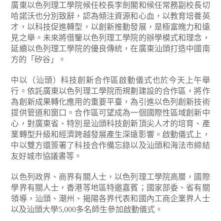
廣東以色列理工學院候任校長李劍閣和候任常務副校長切
哈諾沃也分別致辭，認為傾注資源和心血，以教育培養英
才，以科技促進轉型，以創新推動發展，是極富魄力和遠
見之舉。未來將借鑒以色列理工學院的辦學模式和理念，
延續以色列理工學院的優良傳統，在廣東汕頭打造中國南
方的「矽谷」。
中以（汕頭）科技創新合作區啟動儀式也於今天上午舉
行。依託廣東以色列理工學院而規劃建設的合作區，將作
為創新成果轉化應用的重要平臺，為引進以色列創新技術
提供管道和窗口。合作區可望成為一個國際性區域創新中
心，對廣東省、特別是汕頭科技創新頂尖人才的培育、產
業轉型升級和經濟跨越發展產生深遠影響。啟動儀式上，
中以雙方還簽署了科技合作備忘錄以及汕頭和海法市締結
友好城市協議書等。
以色列政界、商界有關人士，以色列理工學院高層，國際
學界有關人士，香港等地區特邀嘉賓；國家部委、省有關
領導，汕頭、潮州、揭陽各界代表和國內工商企業界人士
以及汕頭大學5,000多名師生參加啟動儀式。