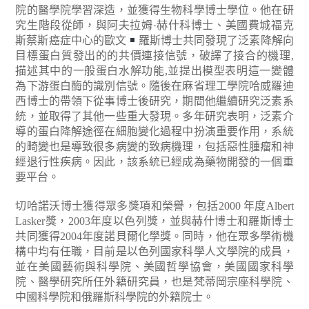
院的醫學院學習深造，並獲得生物科學博士學位。他在研
究生階段從師，與阿夫拉姆·赫什科博士、美國費城福克
斯蔡斯癌症中心的歐文
羅斯博士共同發現了泛素降解向
目標蛋白質發出的的共價連接信號，破譯了接合的機理,
描述其中的一般蛋白水解功能,並提出模型表明這一變體
為下游蛋白酶的識別信號。隨後在麻省理工學院哈威羅迪
西博士的帶領下從事博士後研究，期間他繼續研究泛素系
統，並取得了其他一些重大發現。多年研究表明，泛素介
導的蛋白降解途徑在細胞變化過程中扮演重要作用，系統
的畸變也是導致很多病變的致病機理，包括惡性腫瘤和神
經退行性疾病。因此，該系統已經成為藥物開發的一個重
要平台。
切哈諾沃博士獲得眾多獎項和榮譽，包括2000 年度Albert
Lasker獎，2003年度以色列獎，並與赫什博士和羅斯博士
共同獲得2004年度諾貝爾化學獎。同時，他在眾多學術機
構中均有任職，目前是以色列國家科學人文學院的成員，
並在美國藝術與科學院、美國哲學協會，美國國家科學
院、醫學研究所任外籍研究員，也是梵蒂岡宗座科學院、
中國科學院和俄羅斯科學院的外籍院士。