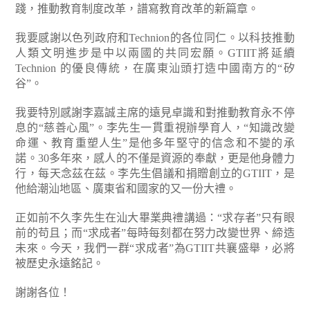
踐，推動教育制度改革，譜寫教育改革的新篇章。
我要感謝以色列政府和Technion的各位同仁。以科技推動
人類文明進步是中以兩國的共同宏願。GTIIT將延續
Technion 的優良傳統，在廣東汕頭打造中國南方的“矽
谷”。
我要特別感謝李嘉誠主席的遠見卓識和對推動教育永不停
息的“慈善心風”。李先生一貫重視辦學育人，“知識改變
命運、教育重塑人生”是他多年堅守的信念和不變的承
諾。30多年來，感人的不僅是資源的奉獻，更是他身體力
行，每天念茲在茲。李先生倡議和捐贈創立的GTIIT，是
他給潮汕地區、廣東省和國家的又一份大禮。
正如前不久李先生在汕大畢業典禮講過：“求存者”只有眼
前的苟且；而“求成者”每時每刻都在努力改變世界、締造
未來。今天，我們一群“求成者”為GTIIT共襄盛舉，必將
被歷史永遠銘記。
謝謝各位！