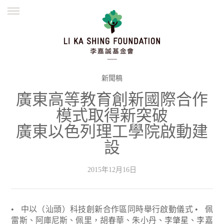
ENGLISH
繁體
简体
主頁
創辦緣起
理念願景
公益志業
新聞資訊
欺詐警示
新聞稿
廣東高等教育創新國際合作
並肩同行
模式取得新突破
廣東以色列理工學院啟動建
設
2015年12月16日
• 中以（汕頭）科技創新合作區同時舉行啟動儀式
• 佩
雷斯、阿庫尼斯、佩里，胡春華、朱小丹、李肇星、李嘉