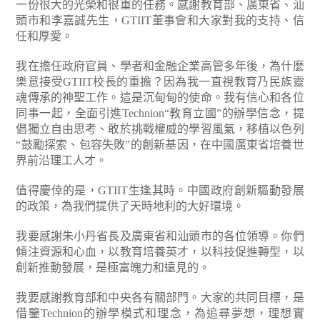
一份很大的光榮和很重的任務。感謝教育部、廣東省、汕
頭市和李嘉誠先生，GTIIT董事會和大家對我的支持、信
任和厚愛。
我在擔任政府官員、學者和金融企業高管多年後，為什麼
樂意接受GTIIT校長的重擔？因為我一直視教育乃民族靈
魂傳承的神聖工作。這是沉甸甸的使命。我有信心和各位
同事一起，全面引進Technion“教育立國”的辦學信念，提
倡獨立自由思考、敢於挑戰權威的學習風氣，移植以色列
“鼓勵探索、包容失敗”的創新基因，在中國廣東省培養世
界前沿理工人才。
值得慶倖的是，GTIIT生逢其時。中國政府創新驅動發展
的政策，為我們提供了天時地利的大好環境。
我要感謝朱小丹省長及廣東省和汕頭市的各位領導。你們
傾注資源和心血，以教育培養英才，以科技促進轉型，以
創新推動發展，是極富魄力和遠見的。
我要感謝教育部和中央各有關部門。大家的共同目標，是
借鑒Technion的辦學模式和理念，為追尋夢想，理想實