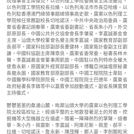
院理事會主席傑克，以色列理工學院委員會主席法蘭克，
以色列理工學院校長拉維，以色列海法市市長亞哈維，以
色列駐香港澳門總領事館總領事高史歌，廣東以色列理工
學院候任常務副校長切哈諾沃，中共中央政治局委員、廣
東省委書記胡春華，廣東省委副書記、省長朱小丹，外交
部原部長、中國公共外交協會會長李肇星，李嘉誠基金會
主席、汕頭大學校董會名譽主席李嘉誠，國家教育部副部
長郝平，國家科技部副部長曹健林，國家衛計委副主任劉
謙，中國科協副主席陳章良，廣東省委常委、秘書長林木
聲，李嘉誠基金會董事周凱旋，中國駐以色列特命全權大
使詹永新，原國家外經貿部副部長、博鼇亞洲論壇原秘書
長龍永圖，國家教育部原副部長、中國工程院院士韋鈺，
中國醫學科學院原院長、中國工程院院士巴德年，廣東省
政府秘書長李鋒等中以嘉賓參加啟動儀式。副省長陳雲賢
主持儀式。
鬱鬱蔥蔥的桑浦山麓，毗鄰汕頭大學的廣東以色列理工學
院北校區校址上，經過平整的土地散發著泥土的芳香，挖
掘機等大型機器立在遠處。隨著一陣陣熱烈的掌聲，胡春
華、朱小丹、佩雷斯、李嘉誠、阿庫尼斯、佩里、郝平、
拉維、切哈諾沃、詹永新、陳茂輝、鄭人豪、李劍閣和宋