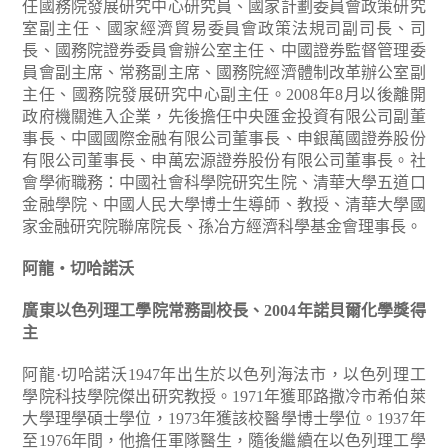
任國務院發展研究中心研究員、國家計劃委員會政策研究
室副主任、國家經濟貿易委員會政策法規司副司長、司
長、國務院證券委員會辦公室主任、中國證券監督管理委
員會副主席、常務副主席、國務院經濟體制改革辦公室副
主任、國務院發展研究中心副主任。2008年8月以後離開
政府機關進入企業，先後擔任中央匯金投資有限公司副董
事長、中國國際金融有限公司董事長、申銀萬國證券股份
有限公司董事長、申萬宏源證券股份有限公司董事長。社
會學術職務：中國社會科學院研究生院、清華大學五道口
金融學院、中國人民大學博士生導師、教授、清華大學國
家金融研究院聯席院長、孫冶方經濟科學基金會理事長。
阿龍‧切哈諾沃
廣東以色列理工學院常務副校長、2004年諾貝爾化學獎得
主
阿龍·切哈諾沃1947年出生於以色列海法市，以色列理工
學院科技學院傑出研究教授。1971年獲耶路撒冷市希伯萊
大學理學碩士學位，1973年獲該校醫學博士學位。1937年
至1976年間，他擔任軍隊醫生，隨後繼續在以色列理工學