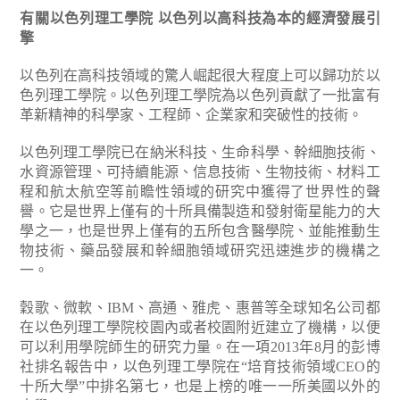
有關以色列理工學院
以色列以高科技為本的經濟發展引
擎
以色列在高科技領域的驚人崛起很大程度上可以歸功於以
色列理工學院。以色列理工學院為以色列貢獻了一批富有
革新精神的科學家、工程師、企業家和突破性的技術。
以色列理工學院已在納米科技、生命科學、幹細胞技術、
水資源管理、可持續能源、信息技術、生物技術、材料工
程和航太航空等前瞻性領域的研究中獲得了世界性的聲
譽。它是世界上僅有的十所具備製造和發射衛星能力的大
學之一，也是世界上僅有的五所包含醫學院、並能推動生
物技術、藥品發展和幹細胞領域研究迅速進步的機構之
一。
穀歌、微軟、IBM、高通、雅虎、惠普等全球知名公司都
在以色列理工學院校園內或者校園附近建立了機構，以便
可以利用學院師生的研究力量。在一項2013年8月的彭博
社排名報告中，以色列理工學院在“培育技術領域CEO的
十所大學”中排名第七，也是上榜的唯一一所美國以外的