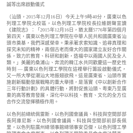
誠等出席啟動儀式
（汕頭，2015年12月16日）今天上午9時40分，廣東以色
列理工學院北校區，以色列理工學院校長拉維朗聲宣讀
《建院志》：「2015年12月16日，猶太曆5776年第四個月
第四天，廣東以色列理工學院在中華人民共和國廣東省汕
頭市奠基，我們深感榮幸。秉承著求索知識、追尋真理和
探究未知的精神，兩個古老而偉大的國家建立友好合作關
係，致力於教育、科研和創新，造福中以兩國人民及全人
類。」美麗的桑浦山、奔流的韓江水共同歡慶這一歷史性
時刻 — 廣東以色列理工學院在這裡舉行籌設啟動儀式，
又一所大學從潮汕大地振翅欲飛。這是廣東省、汕頭市實
施創新驅動發展戰略的重大舉措，是落實《中以創新合作
三年行動計劃》的具體行動，將對促進汕頭、粵東乃至廣
東的高等教育發展，深化中以科技、教育、文化的全方位
合作交流發揮積極作用。
以色列前總統佩雷斯，以色列國會議員、科技與空間部部
長阿庫尼斯，以色列國會議員、科技與空間部前部長佩
里，以色列駐廣州總領事館總領事安亞傑，以色列理工學