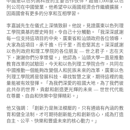
中國是以色列高科技的主要合作伙伴，超過1,000家以色
列公司在中國營業，他希望中以兩國經濟合作繼續擴展，
因兩國會有更多的分享和互相學習。
李嘉誠先生在儀式上深情致辭。他說，見證廣東以色列理
工學院奠基的歷史時刻，令自己十分觸動。「我深深感謝
每一位支持這項目的中央、廣東省和汕頭政府各位領導，
大家為這項目，承千擔、行千里，而愈堅其志。深深感謝
以色列政府和理工學院的各位朋友 — 世之君子，志在天
下，謝謝你們分享懷璧。」他認為，汕頭大學一直是推動
教育改革的試驗田，今天和以色列理工學院合作，共同在
中國推動一個能夠改變個人和民族未來的改革，廣東以色
列理工學院將是發展科技、尋找智慧之家，期待這裡的能
量能被有效發揮。「為我們深愛的祖國大地，為了我們彼
此共存的世界，貢獻和創造更光輝的未來 — 世世代代能
在尊嚴、自由和快樂中發揮精彩。」
他又強調：「創新力是無法模壓的，只有通過有內涵的教
育和健全法制，才可期待創新能力和創新信心，成為打造
自主、公平、快樂和豐盛未來的核心動力。」