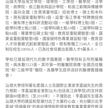
汕頭大學設有文學院、理學院、工學院、醫學院、法學
院、商學院、長江藝術與設計學院、和長江新聞與傳播學
院，面向全國（含港澳臺地區）招收博士、碩士和本科
生。現有國家重點學科1個，設置“長江學者”特聘教授崗
位，擁有博士後科研流動站5個，一級學科博士點1個，二
級學科博士點25個；一級學科碩士點10個，二級學科碩士
點84個，專業學位碩士點7個。教育部重點實驗室1個，廣
東省重點實驗室6個，國家級特色專業建設點7個，教育部
人才培養模式創新實驗區2個。現有教職工1540人，全日
制在校生10056人，已為社會培養出各類人才9萬多人。
學校已建設現代化的數字圖書館。醫學院有五所附屬醫
院，病床數5523張，其中第一附屬醫院榮膺“全國百佳醫
院”和“三級甲等”醫院，為醫學生提供良好的醫療實踐機
會。
汕頭大學得到著名愛國人士及國際企業家李嘉誠先生的鼎
力相助，李嘉誠基金會對汕大(包括長江商學院)的支持款
額達80億港元（至2018年）。不僅如此，李嘉誠先生還為
汕頭大學的建設和發展付出了大量的心血，充分顯示出李
嘉誠“造福桑梓”的高尚情懷和對國家教育事業重要性根深