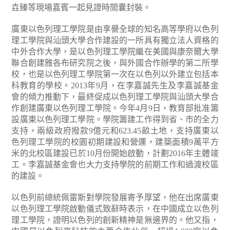
垚臻等現場嘉賓一起見證時間囊封裝。
廣東以色列理工學院是由享譽全球的知名高等學府以色列
理工學院與汕頭大學合作建設的一所具有獨立法人資格的
中外合作大學，是以色列理工學院繼在美國與康奈爾大學
聯合創建雅各布研究院之後，與外國合作辦學的第二所學
校，也是以色列理工學院第一次在以色列以外建立包括本
科教育的學校。2013年9月，在李嘉誠先生及李嘉誠基金
會的傾力推動下，最終促成以色列理工學院與汕頭大學合
作創建廣東以色列理工學院。今年4月9日，教育部批准籌
設廣東以色列理工學院。學院籌建工作得到省、市的全力
支持，兩級政府撥款9億元和623.45畝土地，支持廣東以
色列理工學院的校園初期建設和營運，建築面積9萬平方
米的北校區建設已於10月份開始啟動，計劃2016年主體竣
工。李嘉誠基金會也大力支持學院的前期工作和過渡校區
的建設。
以色列前總統佩雷斯對學院發展寄予厚望，他在出席廣東
以色列理工學院啟動儀式致辭時表示，在中國成立以色列
理工學院，證明以色列的創新精神是無邊界的。他又指，