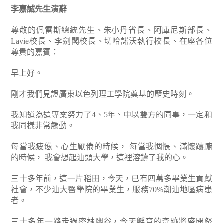
李嘉誠先生演辭
尊敬的佩雷斯總統先生、朱小丹省長、阿庫尼斯部長、
Lavie校長、李劍閣校長、切哈諾沃執行校長、在座各位
尊貴的嘉賓：
早上好。
剛才我們見證廣東以色列理工學院奠基的歷史時刻。
我知道為這專案努力了4、5年、中以雙方的同事，一定和
我同樣非常觸動。
每當我疲憊、心生厭倦的時候，
每當我惆悵、滿懷躊躕
的時候，
我會想起汕頭大學，這裡溶鑄了我的心。
三十多年前，這一片稻田，今天，已有四萬多畢業生貢獻
社會，不少汕大醫學院的畢業生，服務70%潮汕地區病患
者。
三十多年一路走過密林幽谷，今天孵育的奇跡將盛開怒