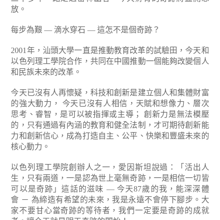
放。
每步為艱 — 滴水穿石 — 這怎不是個奇跡？
2001年，汕頭大學一直是推動教育改革的試驗田，今天和
以色列理工學院合作，共同在中國推動一個能夠改變個人
和民族未來的改革。
今天已沒有人再懷疑，科技和創新是建立個人和集體財富
的強大動力，
今天已沒有人相信，天賦和想像力、層次
思考、睿智，是可以被指揮或主導；
創新力是無法模壓
的，只有通過有內涵的教育和健全法制，才可期待創新能
力和創新信心，成為打造自主、公平、快樂和豐盛未來的
核心動力。
以色列理工學院創辦人之一，愛因斯坦說過：「活出人
生，只有兩道，一是認為世上毫無奇跡，一是相信一切皆
可以是奇跡」這話的滋味 — 今天87歲的我，能深深體
會 － 為締造有希望的未來，我是永遠不會停下腳步。大
家不要甘心當奇跡的等待者，我們一定要是奇跡的成就