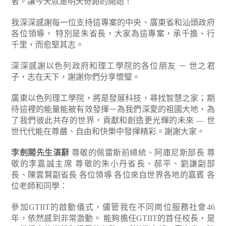
者。讓今天就是明天奇跡的開始！
我深深感謝每一位支持這專案的中央、廣東省和汕頭政府
各位領導， 特別是朱省長，大家為這專案，承千擔、行
千里，而愈堅其志。
深深感謝以色列政府和理工學院的各位朋友 － 世之君
子，志在天下，謝謝你們分享懷璧。
廣東以色列理工學院，將是發展科技，尋找智慧之家；期
待這裡的能量能被有效發揮－為我們深愛的祖國大地，為
了我們彼此共存的世界，貢獻和創造更光輝的未來 — 世
世代代能在尊嚴、自由和快樂中發揮精彩。謝謝大家。
李劍閣先生演辭
尊敬的佩雷斯前總統、阿庫尼斯部長
尊
敬的李嘉誠主席 尊敬的朱小丹省長、郝平、劉謙副部
長、陳雲賢副省長
各位領導
各位來自世界各地的嘉賓
各
位老師和同學：
參加GTIIT的啟動儀式，儘管我在不同崗位服務社會46
年，依然感到非常激動。 能夠擔任GTIIT的首任校長，是