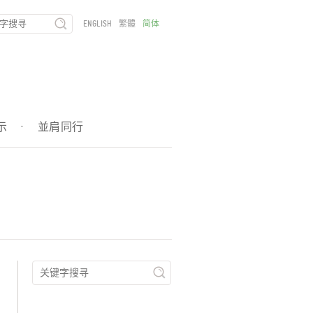
ENGLISH
繁體
简体
示
·
並肩同行