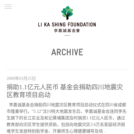
ENGLISH
繁體
简体
主页
创办缘起
理念愿景
公益志业
新闻资讯
欺诈警示
ARCHIVE
並肩同行
2009年03月25日
捐助1.1亿元人民币 基金会捐助四川地震灾
区教育项目启动
李嘉诚基金会捐助四川地震灾区教育项目启动仪式在四川省成都
市隆重举行。“5.12”汶川特大地震发生后，李嘉诚基金会连同李先
生旗下的长江实业及和记黄埔集团及时捐资1.1亿元人民币，通过
教育部向灾区学生提供资助，包括向地震灾区3.6万名家庭经济困
难学生发放特别助学金、开展师生心理健康辅导及培...