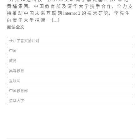
黄 埔 集 团、 中 国 教 育 部 及 清 华 大 学 携 手 合 作， 全 力 支
持 推 动 中 国 未 来 互 联 网 Internet 2 的 技 术 研 究， 李 先 生
向 清 华 大 学 捐 赠 一 […]
阅读全文
长江学者奖励计划
中国
教育
高等教育
互联网
中国教育部
清华大学