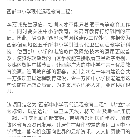
西部中小学现代远程教育工程：
李嘉诚先生深信，培训人才不能只着眼于高等教育工作
上，同时要关注中小学教育，为高等教育打好巩固的基
础。因此，除资助“西部大学网络建设工程外”，亦捐资为
西部偏远地区五千所中小学引进现代卫星远程教学新科
技，使西部中小学的电脑教育及网络技术的运用更能普
及，使资源较缺乏的山区学校能直接收看卫星数字电视、
多媒体数据广播节目，让西部广大的中小学生共享优质教
育资源。连同教育部的配套，该计划将在一年内建设合共
一万多项卫星远程教育建设，令一万所中小学校能运用这
些设施提高教育质量，为未来培养优秀人才，奠定良好根
基。
该项目定名为“西部中小学现代远程教育工程”，以“立”字
为标记，喻意透过“ˇ”型卫星天线，将天“╧”及地“═”连接
一起，把 天地间的新事物，带到西部地区的学校，加速
该区教育及资讯发展。让居住在条件较差的偏远山区中小
学师生，能有机会面向世界的最新资讯，大大扩阔他们的