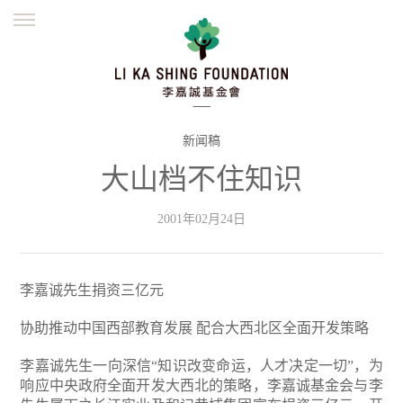
ENGLISH
繁體
简体
主页
创办缘起
理念愿景
公益志业
新闻资讯
欺诈警示
新闻稿
大山档不住知识
並肩同行
2001年02月24日
李嘉诚先生捐资三亿元
协助推动中国西部教育发展 配合大西北区全面开发策略
李嘉诚先生一向深信“知识改变命运，人才决定一切”，为
响应中央政府全面开发大西北的策略，李嘉诚基金会与李