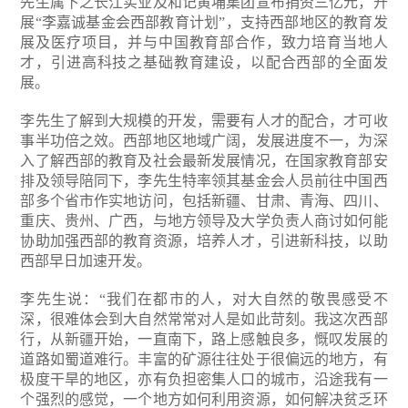
先生属下之长江实业及和记黄埔集团宣布捐资三亿元，开
展“李嘉诚基金会西部教育计划”，支持西部地区的教育发
展及医疗项目，并与中国教育部合作，致力培育当地人
才，引进高科技之基础教育建设，以配合西部的全面发
展。
李先生了解到大规模的开发，需要有人才的配合，才可收
事半功倍之效。西部地区地域广阔，发展进度不一，为深
入了解西部的教育及社会最新发展情况，在国家教育部安
排及领导陪同下，李先生特率领其基金会人员前往中国西
部多个省市作实地访问，包括新疆、甘肃、青海、四川、
重庆、贵州、广西，与地方领导及大学负责人商讨如何能
协助加强西部的教育资源，培养人才，引进新科技，以助
西部早日加速开发。
李先生说：“我们在都市的人，对大自然的敬畏感受不
深，很难体会到大自然常常对人是如此苛刻。我这次西部
行，从新疆开始，一直南下，路上感触良多，慨叹发展的
道路如蜀道难行。丰富的矿源往往处于很偏远的地方，有
极度干旱的地区，亦有负担密集人口的城市，沿途我有一
个强烈的感觉，一个地方如何利用资源，如何解决贫乏环