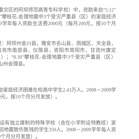
灾区的阿坝师范高等专科学校）中，资助来自“5.12”
30”攀枝花-会理地震中3个受灾严重县（区）的家庭经济
09学年每人资助生活费2000元（每月200元，按10个月
灾县是：阿坝州金川县，雅安市名山县、雨城区、天全县，
南充市南部县、仪陇县，资阳市简阳市，甘孜州康定
；“8.30”攀枝花-会理地震中3个受灾严重县（区）
山州会理县。
庭经济困难在校高中学生2.43万人。2008－2009学
00元，按10个月分月发放）。
助设有独立建制的特殊学校（含在小学附设特教班）家
地震致伤致残的学生350人。2008－2009学年每人资
10个月分月发放）。