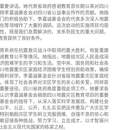
重要讲话。她代表省政府感谢教育部长期以来对四川
扬李嘉诚基金会对四川省公益事业所作的贡献。她指
门的积极协助下，李嘉诚基金会的代表多次深入地震
化等领域作了大量的调研。这次启动的实施项目均是
性，既是我们急需解决的、关系到民生的重大问题，
教育提供了良好条件。
育系统在抗震救灾战斗中取得的重大胜利、恢复重建
进教育公平等情况。她指出，地震给灾区人民造成深
济困难学生的学习和生活。党中央、国务院和社会各
川地震重灾区家庭经济困难学生特别资助政策，确保
顺利就学。李嘉诚基金会针对省级地震重灾区家庭经
，体现了社会各界对灾区学生的关心和关爱，同样是
重要途径。四川省政府高度重视此项工作，她要求各
认识李嘉诚基金会捐助四川地震灾区教育项目的重要
基金会的指导下，从深入落实科学发展观、构建社会
公平、公正、公开，扎扎实实把这件惠及广大灾区学
特别勉励灾区学生树立克服困难、自强不息的信心和
敢迎接各种挑战，努力学习、立志成才，以才智振兴
社会主义现代化国家的栋梁之材。