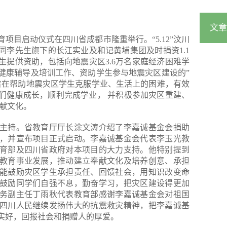
文章
项目启动仪式在四川省成都市隆重举行。“5.12”汶川
同李先生旗下的长江实业及和记黄埔集团及时捐资1.1
生提供资助，包括向地震灾区3.6万名家庭经济困难学
健康辅导及培训工作、资助学生参与地震灾区建设的”
旨在帮助地震灾区学生克服学业、生活上的困难，有效
们健康成长，顺利完成学业， 并积极参加灾区重建、
奉献文化。
主持。省教育厅厅长涂文涛介绍了李嘉诚基金会捐助
，并宣布项目正式启动。李嘉诚基金会代表李玉光教
育部及四川省政府对本项目的大力支持。他特别提到
教育事业发展，推动建立奉献文化及培养创意、承担
能鼓励灾区学生承担责任、回馈社会，用知识改变命
鼓励同学们自强不息，勤奋学习，把灾区建设得更加
务副主任丁雨秋代表教育部感谢李嘉诚基金会对祖国
四川人民继续发扬伟大的抗震救灾精神，把李嘉诚基
实好，回报社会和捐赠人的厚爱。