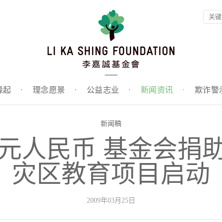
缘起
·
理念愿景
·
公益志业
·
新闻资讯
·
欺诈警
新闻稿
1亿元人民币 基金会捐
灾区教育项目启动
2009年03月25日