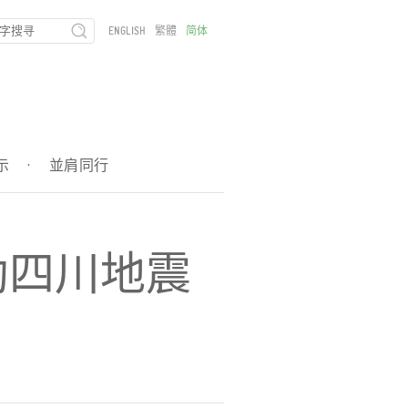
ENGLISH
繁體
简体
示
·
並肩同行
助四川地震