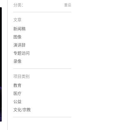
分类：
重设
文章
新闻稿
图像
演讲辞
专题访问
录像
项目类别
教育
医疗
公益
文化/宗教