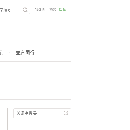
ENGLISH
繁體
简体
示
·
並肩同行