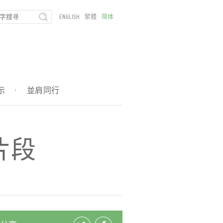
ENGLISH
繁體
简体
示
·
並肩同行
片段