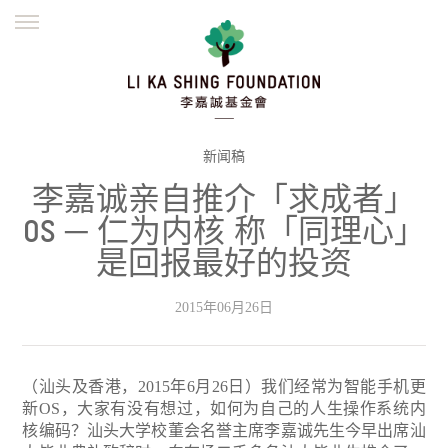
ENGLISH
繁體
简体
主页
创办缘起
理念愿景
公益志业
新闻资讯
欺诈警示
新闻稿
李嘉诚亲自推介「求成者」
並肩同行
OS ─ 仁为内核 称「同理心」
是回报最好的投资
2015年06月26日
（汕头及香港，2015年6月26日）我们经常为智能手机更
新OS，大家有没有想过，如何为自己的人生操作系统内
核编码？汕头大学校董会名誉主席李嘉诚先生今早出席汕