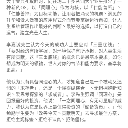
大毕业典礼致辞时，向在场二千多名汕大毕业生推介了一
种新的OS，以「同理心」作为内核，以「仁能善断」丶
「仁能善择」为目标功能，让用者把涌现的机遇丶洞见的
升华和做人做事的应用程式介面节奏掌握运行自如，让人
生系统管理作出最好的判断丶最好的选择，以打造自己的
运气，建立光芒人生。
李嘉诚先生认为今天的成功人士要应对「三重底线」：
「要对经济有所掌握，对环境保护有所承担，对人类生活
有所贡献，这『三重底线』的概念已是最基本要求。如你
想成为明天的领袖，世人对你的气节和能力要求，基凖将
更高。」
他认为只有具备同理心的人，才知道自己是一个被动又迷
惘的「求存者」，还是一个懂得纵横合一丶无惧拥抱新知
识丶爱思考探索的「求成者」。李先生强调「同理心」是
回报最好的投资。他说：「一念同理心，有无可量度的威
力，我认为它是世界上最值得投资的『储备货币』。」他
勉励学生要为「改善今天丶贡献明天」去寻求最佳方案，
拒绝主观标签丶拒绝不认真丶拒绝僵化。