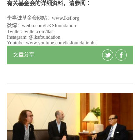
有关基金会的详细资料，请参阅∶
李嘉诚基金会网站：
www.lksf.org
微博：weibo.com/LKSfoundation
Twitter: twitter.com/lksf
Instagram: @lksfoundation
Youtube: www.youtube.com/lksfoundationhk
文章分享