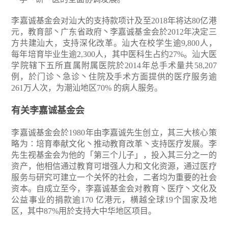
李嘉诚基金会对汕大的支持款项计及至2018年将达80亿港
元，教育部丶广东省政府丶李嘉诚基金会於2012年决定三
方共建汕大，支持深化改革。汕大在校学生逾9,800人，
每年培育毕业生逾2,300人，其中医科生占约27%。汕大医
学院辖下五所直属附属医院於2014年总手术量共58,207
例，於门诊丶急诊丶住院及手术方面提供的医疗服务逾
261万人次，为潮汕地区70% 的病人服务。
有关李嘉诚基金会
李嘉诚基金会於1980年由李嘉诚先生创立，其三大核心策
略为∶培育奉献文化丶推动教育改革丶支持医疗发展。李
先生视基金会为他的「第三个儿子」，投入其三分之一的
资产，他相信通过教育可增强人力和文化资源，通过医疗
服务与研究可建立一个关怀的社会，二者均为重要的社会
资本。自成立至今，李嘉诚基金会对教育丶医疗丶文化及
公益事业的捐款逾170 亿港元，横越全球19个国家及地
区，其中87%用於支持大中华地区项目。