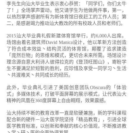
李先生向汕大毕业生表示衷心恭贺：「同学们，你们太牛
了！」全场掌声雷动。他又请学生为他做两件事，第一，
以热烈掌声感谢所有为新体育馆日夜赶工的工作人员；第
二，是感谢竭力推动汕大教改的所有校政人员和老师们。
2015汕大毕业典礼假新建体育馆举行，约6,000人出席。
场馆由着名建筑师David Manica设计，他以革新方法创造
了符合成本效益丶结构灵活的体育馆，颠覆了追求建造
「庞然巨物」的思维和模式，更切合未来所需。场馆设计
理念源自意大利诗人彼得拉克的《登顶旺图山》，寄盼学
生不要满足於短暂的胜利，应珍惜及享受一同学习丶生活
丶共渡难关丶共同成长的经历。
此外，毕业典礼引进了美国创意团队Obscura的「体验
式」多媒体技术，打破平面屏幕的展示模式，让代表汕大
精神的凤凰在360度屏幕上自由翱翔，效果震撼。
汕大持续不断的教育改革一直是软硬兼施，新的学科课程
配合新的硬件－汕大医学院坚持「精品教育」，引进全球
医学教育标准，以创新和奉献的核心价值观，不断推进教
丶学丶研丶医的全面协调发展。