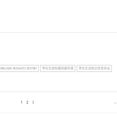
KNOWLEDGE RESHAPES DESTINY
李先生談知識改變命運
李先生谈知识改变命运
1
2
3