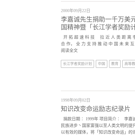
2000年09月22日
李嘉诚先生捐助一千万美元推动
国精神暨「长江学者奖励计
开 拓 超 速 科 技 拉 近 人 类 距 离 李
合 作， 全 力 支 持 推 动 中 国 未 来 互 联
阅读全文
长江学者奖励计划
中国
教育
高等
1998年09月02日
知识改变命运励志纪录片
捐款日期∶ 1999年 项目简介∶ 
民族进步丶国家富强以至人类文明的提
以有效的媒体，将「知识改变命运」的讯