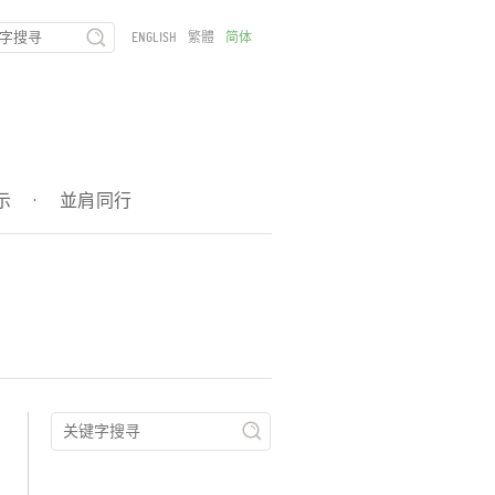
ENGLISH
繁體
简体
示
·
並肩同行