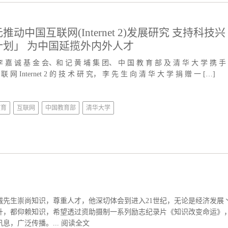
中国互联网(Internet 2)发展研究 支持科技兴
划」 为中国延揽外内外人才
 嘉 诚 基 金 会、和 记 黄 埔 集 团、 中 国 教 育 部 及 清 华 大 学 携 手
 网 Internet 2 的 技 术 研 究， 李 先 生 向 清 华 大 学 捐 赠 一 […]
教育
互联网
中国教育部
清华大学
李嘉诚先生崇尚知识，尊重人才，他深切体会到进入21世纪，无论是经济发展
升，都仰赖知识，希望透过资助摄制一系列励志纪录片《知识改变命运》
息，广泛传播。...
阅读全文