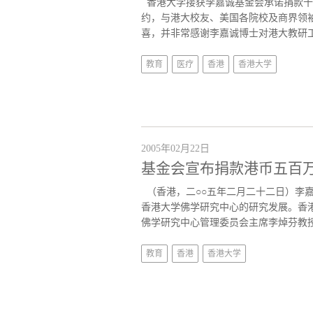
香港大学接获李嘉诚基金会承诺捐款十
约，与港大校友、美国各院校及商界领
喜，并非常感谢李嘉诚博士对港大教研工
教育
医疗
香港
香港大学
2005年02月22日
基金会宣布捐款港币五百
（香港，二○○五年二月二十二日）李
香港大学佛学研究中心的研究发展。香
佛学研究中心管理委员会主席李焯芬教授
教育
香港
香港大学