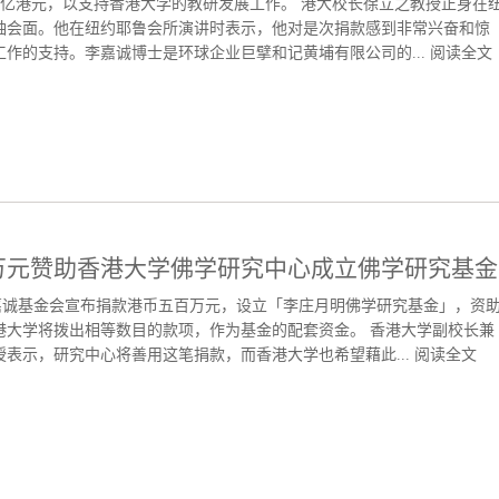
亿港元，以支持香港大学的教研发展工作。 港大校长徐立之教授正身在
袖会面。他在纽约耶鲁会所演讲时表示，他对是次捐款感到非常兴奋和惊
作的支持。李嘉诚博士是环球企业巨擘和记黄埔有限公司的...
阅读全文
万元赞助香港大学佛学研究中心成立佛学研究基金
嘉诚基金会宣布捐款港币五百万元，设立「李庄月明佛学研究基金」，资
港大学将拨出相等数目的款项，作为基金的配套资金。 香港大学副校长兼
表示，研究中心将善用这笔捐款，而香港大学也希望藉此...
阅读全文