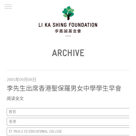
ENGLISH
繁體
简体
主页
创办缘起
理念愿景
公益志业
新闻资讯
欺诈警示
ARCHIVE
並肩同行
2005年09月08日
李先生出席香港聖保羅男女中學學生早會
阅读全文
教育
香港
ST. PAULS CO EDUCATIONAL COLLEGE