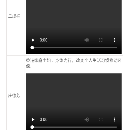
丘成桐
香港家庭主妇，身体力行，改变个人生活习惯推动环
保。
庄德芳