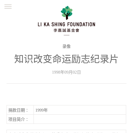
ENGLISH
繁體
简体
主页
创办缘起
理念愿景
公益志业
新闻资讯
欺诈警示
录像
知识改变命运励志纪录片
並肩同行
1998年09月02日
捐款日期∶
1999年
项目简介∶