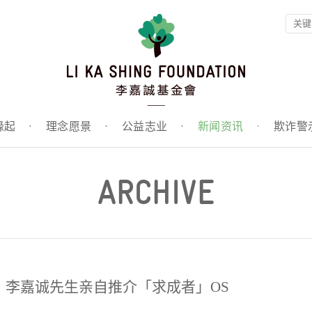
缘起
·
理念愿景
·
公益志业
·
新闻资讯
·
欺诈警
ARCHIVE
辞∶李嘉诚先生亲自推介「求成者」OS