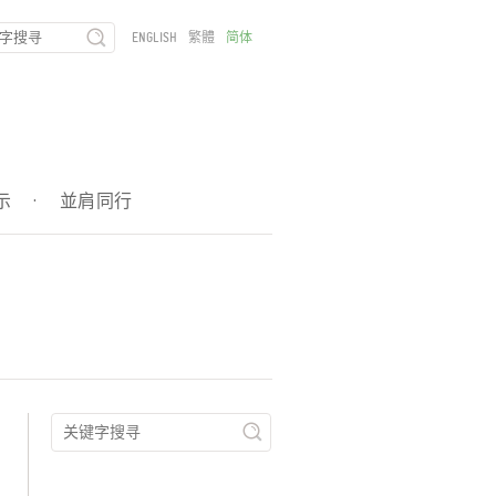
ENGLISH
繁體
简体
示
·
並肩同行