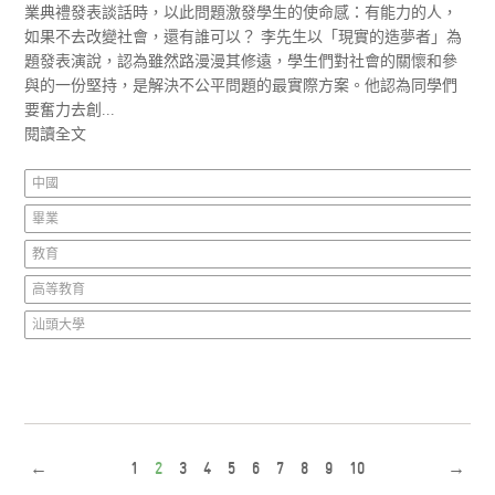
業典禮發表談話時，以此問題激發學生的使命感：有能力的人，
如果不去改變社會，還有誰可以？ 李先生以「現實的造夢者」為
題發表演說，認為雖然路漫漫其修遠，學生們對社會的關懷和參
與的一份堅持，是解決不公平問題的最實際方案。他認為同學們
要奮力去創...
閱讀全文
中國
畢業
教育
高等教育
汕頭大學
←
1
2
3
4
5
6
7
8
9
10
→