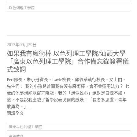
以色列理工學院
2013年09月29日
如果我有魔術棒 以色列理工學院/汕頭大學
「廣東以色列理工學院」合作備忘錄簽署儀
式致詞
Peri部長、朱小丹省長、Lavie校長、顧佩華執行校長、女士們、
先生們︰ 我的小孫兒曾問我有沒有魔術棒，會不會運用法力？ 七
歲的他夢想能以密咒降龍，我的「想像雄心」絕對是自愧不如。
這，不是說我應驗了哲學家泰戈爾的感嘆：「長者多思慮，青年
敢勇為。」...
閱讀全文
廣東以色列理工學院
高等教育