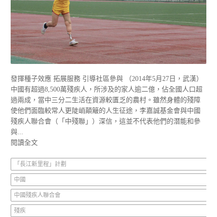
發揮種子效應 拓展服務 引導社區參與 （2014年5月27日，武漢）
中國有超過8,500萬殘疾人，所涉及的家人逾二億，佔全國人口超
過兩成，當中三分二生活在資源較匱乏的農村。雖然身體的殘障
使他們面臨較常人更陡峭顛簸的人生征途，李嘉誠基金會與中國
殘疾人聯合會（「中殘聯」）深信，這並不代表他們的潛能和參
與...
閱讀全文
「長江新里程」計劃
中國
中國殘疾人聯合會
殘疾