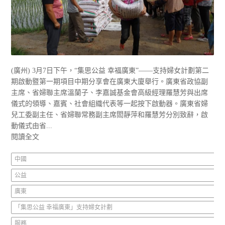
(廣州) 3月7日下午，“集思公益 幸福廣東”——支持婦女計劃第二
期啟動暨第一期項目中期分享會在廣東大廈舉行。廣東省政協副
主席、省婦聯主席溫蘭子、李嘉誠基金會高級經理羅慧芳與出席
儀式的領導、嘉賓、社會組織代表等一起按下啟動器。廣東省婦
兒工委副主任、省婦聯常務副主席閻靜萍和羅慧芳分別致辭，啟
動儀式由省...
閱讀全文
中國
公益
廣東
「集思公益 幸福廣東」支持婦女計劃
服務