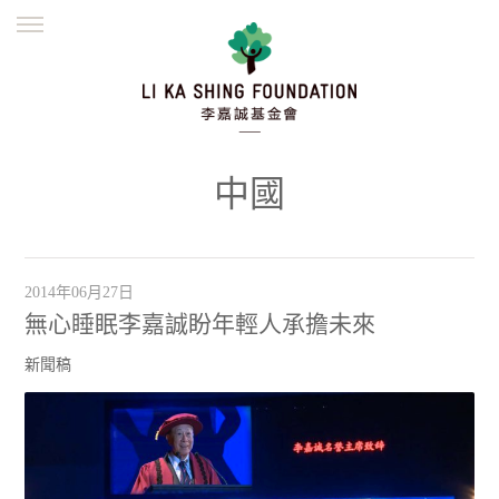
ENGLISH
繁體
简体
主頁
創辦緣起
理念願景
公益志業
新聞資訊
欺詐警示
中國
並肩同行
2014年06月27日
無心睡眠李嘉誠盼年輕人承擔未來
新聞稿