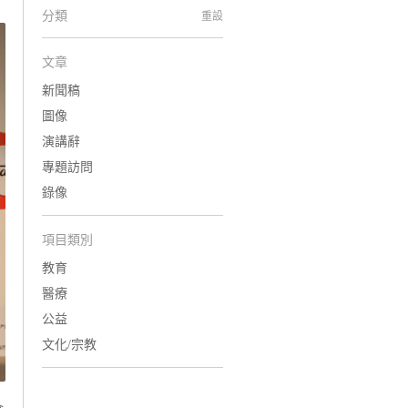
分類
重設
文章
新聞稿
圖像
演講辭
專題訪問
錄像
項目類別
教育
醫療
公益
文化/宗教