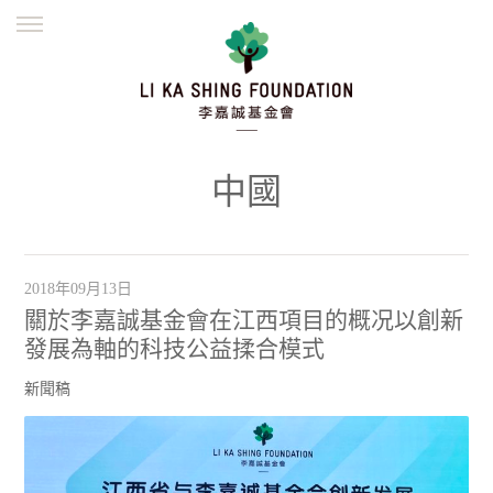
ENGLISH
繁體
简体
主頁
創辦緣起
理念願景
公益志業
新聞資訊
欺詐警示
中國
並肩同行
2018年09月13日
關於李嘉誠基金會在江西項目的概况以創新
發展為軸的科技公益揉合模式
新聞稿