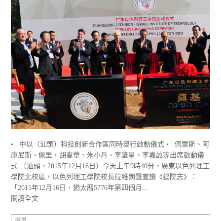
• 中以（汕頭）科技創新合作區同時舉行啟動儀式 • 佩雷斯、阿
庫尼斯、佩里，胡春華、朱小丹、李肇星、李嘉誠等出席啟動儀
式 （汕頭，2015年12月16日）今天上午9時40分，廣東以色列理工
學院北校區，以色列理工學院校長拉維朗聲宣讀《建院志》：
「2015年12月16日，猶太曆5776年第四個月...
閱讀全文
中國