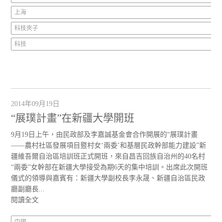
上海
科技夾子
科技
2014年09月19日
“展璞計畫”在新疆大學開班
9月19日上午，由民政部及李嘉誠基金會合作開展的“展璞計畫
——農村社區發展項目暨村女‘兩委’和基層民政幹部能力建設”新
疆維吾爾自治區培訓班正式開班，來自昌吉回族自治州的40名村
“兩委”女幹部在新疆大學接受為期6天的集中培訓。出席此次開班
儀式的領導與嘉賓有：新疆大學副校長李永晟、新疆自治區民政
廳副廳長...
閱讀全文
中國