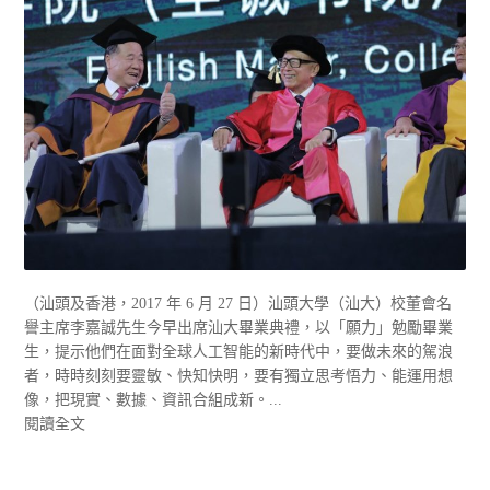
（汕頭及香港，2017 年 6 月 27 日）汕頭大學（汕大）校董會名
譽主席李嘉誠先生今早出席汕大畢業典禮，以「願力」勉勵畢業
生，提示他們在面對全球人工智能的新時代中，要做未來的駕浪
者，時時刻刻要靈敏、快知快明，要有獨立思考悟力、能運用想
像，把現實、數據、資訊合組成新。...
閱讀全文