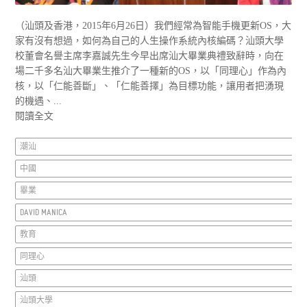
（汕頭及香港，2015年6月26日）我們經常為智能手機更新OS，大
家有沒有想過，如何為自己的人生操作系統內核編碼？汕頭大學
校董會名譽主席李嘉誠先生今早出席汕大畢業典禮致辭時，向在
場二千多名汕大畢業生推介了一種新的OS，以「同理心」作為內
核，以「仁能善斷」、「仁能善擇」為目標功能，讓用者把湧現
的機遇、...
閱讀全文
潮汕
中國
畢業
DAVID MANICA
教育
同理心
汕頭
汕頭大學