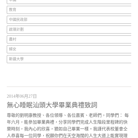
教育
中國民政部
啟璞計劃
農村
婦女
新疆大學
2014年06月27日
無心睡眠汕頭大學畢業典禮致詞
尊敬的劉明康教授、各位領導、各位嘉賓、老師們，同學們： 每
年六月，能參加畢業典禮，分享同學們完成人生階段里程碑的快
樂時刻，我內心的欣喜，猶如自己畢業一樣。我謹代表校董會仝
人恭喜每一位同學，祝願你們在天空海闊的人生大道上能實現理