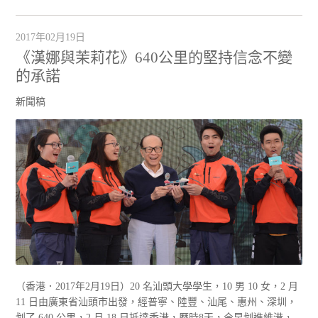
2017年02月19日
《漢娜與茉莉花》640公里的堅持信念不變
的承諾
新聞稿
（香港．2017年2月19日）20 名汕頭大學學生，10 男 10 女，2 月
11 日由廣東省汕頭市出發，經普寧、陸豐、汕尾、惠州、深圳，
划了 640 公里，2 月 18 日抵達香港，歷時8天，今早划進維港，