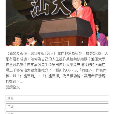
（汕頭及香港，2015年6月26日）我們經常為智能手機更新OS，大
家有沒有想過，如何為自己的人生操作系統內核編碼？汕頭大學
校董會名譽主席李嘉誠先生今早出席汕大畢業典禮致辭時，向在
場二千多名汕大畢業生推介了一種新的OS，以「同理心」作為內
核，以「仁能善斷」、「仁能善擇」為目標功能，讓用者把湧現
的機遇、...
閱讀全文
潮汕
中國