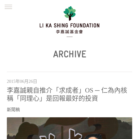
ENGLISH
繁體
简体
主頁
創辦緣起
理念願景
公益志業
新聞資訊
欺詐警示
ARCHIVE
並肩同行
2015年06月26日
李嘉誠親自推介「求成者」OS ─ 仁為內核
稱「同理心」是回報最好的投資
新聞稿